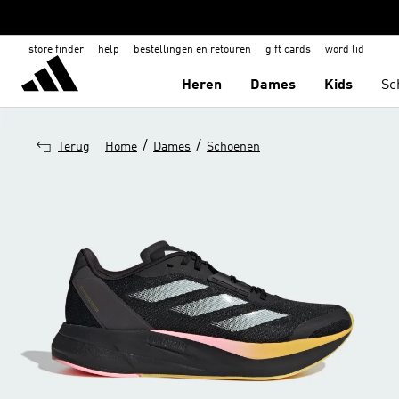
store finder
help
bestellingen en retouren
gift cards
word lid
Heren
Dames
Kids
Sc
/
/
Terug
Home
Dames
Schoenen