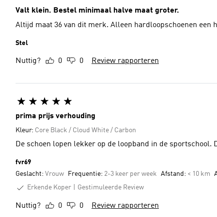
Valt klein. Bestel minimaal halve maat groter.
Altijd maat 36 van dit merk. Alleen hardloopschoenen een h
Stel
Nuttig?
0
0
Review rapporteren
prima prijs verhouding
Kleur:
Core Black / Cloud White / Carbon
De
fvr69
Geslacht:
Vrouw
Frequentie:
2-3 keer per week
Afstand:
< 10 km
A
Erkende Koper
Gestimuleerde Review
Nuttig?
0
0
Review rapporteren