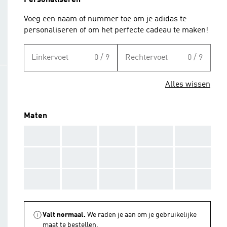
Personaliseren
Voeg een naam of nummer toe om je adidas te
personaliseren of om het perfecte cadeau te maken!
Linkervoet
0 / 9
Rechtervoet
0 / 9
Alles wissen
Maten
AAA
AAA
AAA
AAA
AAA
AAA
AAA
AAA
AAA
AAA
AAA
AAA
AAA
AAA
AAA
Valt normaal.
We raden je aan om je gebruikelijke
maat te bestellen.