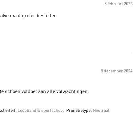
8 februari 2025
alve maat groter bestellen
8 december 2024
 schoen lopen lekker op de loopband in de sportschool. De schoen voldoet aan alle volwachtingen.
ctiviteit:
Loopband & sportschool
Pronatietype:
Neutraal