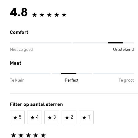
4.8
Comfort
Niet zo goed
Uitstekend
Maat
Te klein
Perfect
Te groot
Filter op aantal sterren
5
4
3
2
1