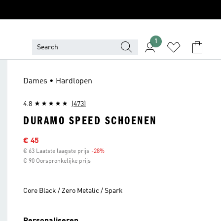
1
Dames • Hardlopen
4.8
(473)
DURAMO SPEED SCHOENEN
Afgeprijsde prijs
€ 45
€ 63 Laatste laagste prijs
-28%
Korting
€ 90 Oorspronkelijke prijs
Core Black / Zero Metalic / Spark