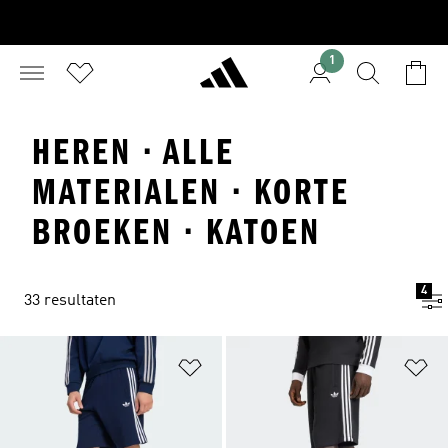
1
HEREN · ALLE
MATERIALEN · KORTE
BROEKEN · KATOEN
4
33 resultaten
Op verlanglijst zetten
Op