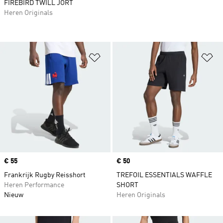
FIREBIRD TWILL JORT
Heren Originals
Op verlanglijst zetten
Op
Price
€ 55
Price
€ 50
Frankrijk Rugby Reisshort
TREFOIL ESSENTIALS WAFFLE
Heren Performance
SHORT
Nieuw
Heren Originals