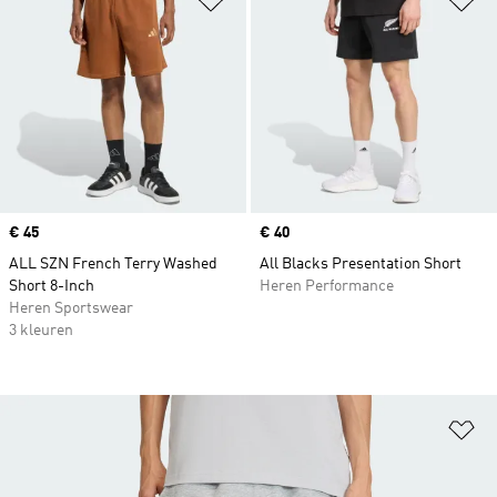
Price
€ 45
Price
€ 40
ALL SZN French Terry Washed
All Blacks Presentation Short
Short 8-Inch
Heren Performance
Heren Sportswear
3 kleuren
Op