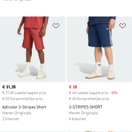
Op verlanglijst zetten
Op
Current price
€ 31,35
Sale price
€ 28
€ 27,50 Laatste laagste prijs
€ 40 Laatste laagste prijs
-30%
Discount
€ 55 Oorspronkelijke prijs
€ 40 Oorspronkelijke prijs
Adicolor 3-Stripes Short
3-STRIPES SHORT
Heren Originals
Heren Originals
2 kleuren
6 kleuren