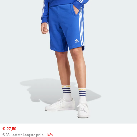
Sale price
€ 27,50
€ 33 Laatste laagste prijs
-16%
Discount