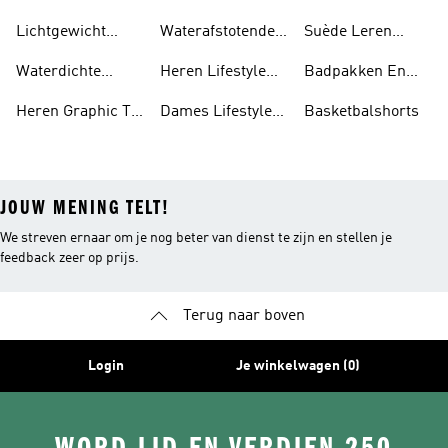
Polyester
Hoodies
Gerecycled
Lichtgewicht
Waterafstotende
Suède Leren
Polyester
Jassen
Jassen
Sneakers
Waterdichte
Heren Lifestyle
Badpakken En
Kleding
Running
Tankini's
Heren Graphic T-
Dames Lifestyle
Basketbalshorts
shirts
Running
JOUW MENING TELT!
We streven ernaar om je nog beter van dienst te zijn en stellen je
feedback zeer op prijs.
Terug naar boven
Login
Je winkelwagen (0)