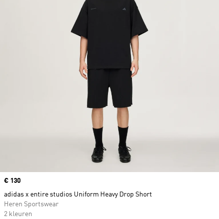
Price
€ 130
adidas x entire studios Uniform Heavy Drop Short
Heren Sportswear
2 kleuren