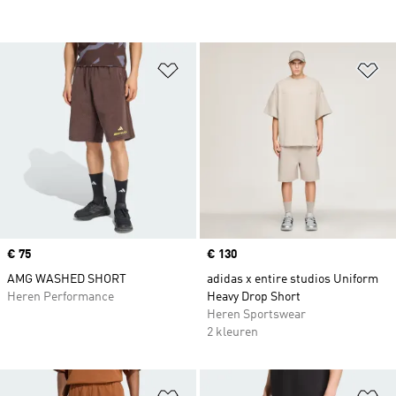
Op verlanglijst zetten
Op
Price
€ 75
Price
€ 130
AMG WASHED SHORT
adidas x entire studios Uniform
Heren Performance
Heavy Drop Short
Heren Sportswear
2 kleuren
Op verlanglijst zetten
Op