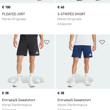
Price
€ 100
Price
€ 40
PLEATED JORT
3-STRIPES SHORT
Heren Originals
Heren Originals
6 kleuren
Op verlanglijst zetten
Op
Price
€ 35
Price
€ 35
Entrada26 Sweatshort
Entrada26 Sweatshort
Heren Performance
Heren Performance