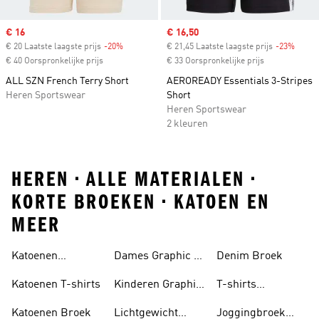
Sale price
€ 16
Sale price
€ 16,50
€ 20 Laatste laagste prijs
-20%
Discount
€ 21,45 Laatste laagste prijs
-23%
Disco
€ 40 Oorspronkelijke prijs
€ 33 Oorspronkelijke prijs
ALL SZN French Terry Short
AEROREADY Essentials 3-Stripes
Heren Sportswear
Short
Heren Sportswear
2 kleuren
HEREN • ALLE MATERIALEN •
KORTE BROEKEN • KATOEN EN
MEER
Katoenen
Dames Graphic T-
Denim Broek
Trainingspakken
shirts
Katoenen T-shirts
Kinderen Graphic
T-shirts
T-shirts
Gerecycled
Katoenen Broek
Lichtgewicht
Joggingbroek