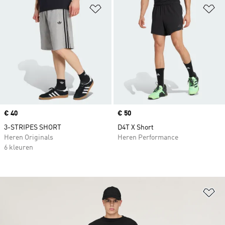
Op verlanglijst zetten
Op
Price
€ 40
Price
€ 50
3-STRIPES SHORT
D4T X Short
Heren Originals
Heren Performance
6 kleuren
Op