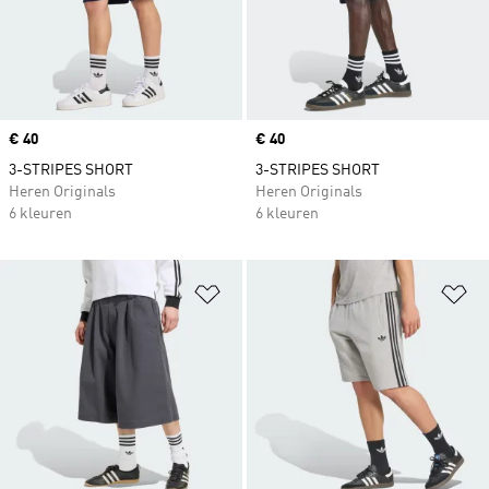
Price
€ 40
Price
€ 40
3-STRIPES SHORT
3-STRIPES SHORT
Heren Originals
Heren Originals
6 kleuren
6 kleuren
Op verlanglijst zetten
Op