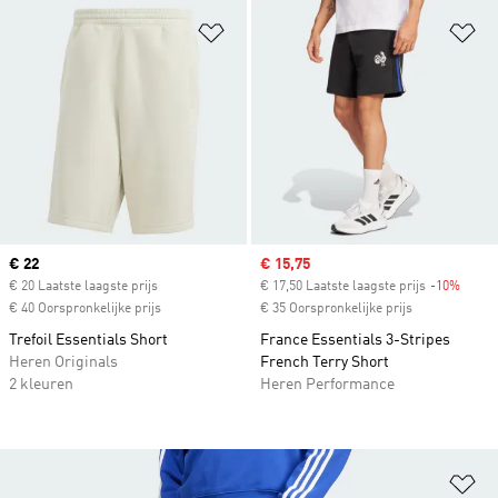
Op verlanglijst zetten
Op
Current price
€ 22
Sale price
€ 15,75
€ 20 Laatste laagste prijs
€ 17,50 Laatste laagste prijs
-10%
Disco
€ 40 Oorspronkelijke prijs
€ 35 Oorspronkelijke prijs
Trefoil Essentials Short
France Essentials 3-Stripes
Heren Originals
French Terry Short
2 kleuren
Heren Performance
Op