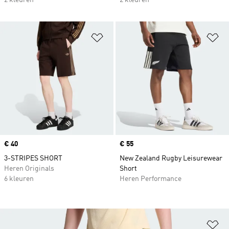
2 kleuren
2 kleuren
Op verlanglijst zetten
Op
Price
€ 40
Price
€ 55
3-STRIPES SHORT
New Zealand Rugby Leisurewear
Heren Originals
Short
6 kleuren
Heren Performance
Op