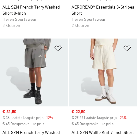
ALL SZN French Terry Washed
AEROREADY Essentials 3-Stripes
Short 8-Inch
Short
Heren Sportswear
Heren Sportswear
3 kleuren
2 kleuren
Op verlanglijst zetten
Op
Sale price
€ 31,50
Sale price
€ 22,50
€ 36 Laatste laagste prijs
-12%
Discount
€ 29,25 Laatste laagste prijs
-23%
Disco
€ 45 Oorspronkelijke prijs
€ 45 Oorspronkelijke prijs
ALL SZN French Terry Washed
ALL SZN Waffle Knit 7-inch Short