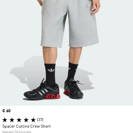
Price
€ 60
(37)
Spacer Cutline Crew Short
Heren Originals