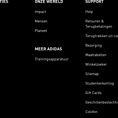
TIES
ONZE WERELD
SUPPORT
Impact
Help
Mensen
Retouren &
Terugbetalingen
Planeet
Terugtrekken uit co
Bezorging
MEER ADIDAS
Maattabellen
Trainingsapparatuur
Winkelzoeker
Sitemap
Studentenkorting
Gift Cards
Geschillenbeslecht
Colofon