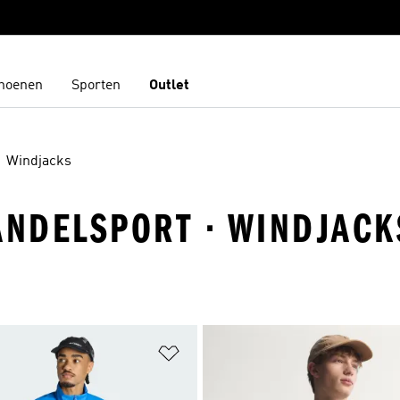
hoenen
Sporten
Outlet
Windjacks
ANDELSPORT · WINDJACK
t zetten
Op verlanglijst zetten