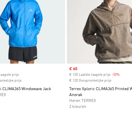
ice
Sale price
€ 60
laagste prijs
€ 120 Laatste laagste prijs
-50%
Discoun
nkelijke prijs
€ 120 Oorspronkelijke prijs
ti CLIMA365 Windweave Jack
Terrex Xploric CLIMA365 Printed 
REX
Anorak
Heren TERREX
2 kleuren
t zetten