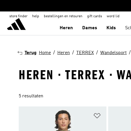
store finder
help
bestellingen en retouren
gift cards
word lid
Heren
Dames
Kids
Sc
Terug
Home
Heren
TERREX
Wandelsport
HEREN · TERREX · W
5 resultaten
Op verlanglijs