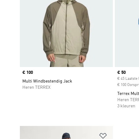
Price
€ 100
Current pr
€ 50
€ 45 Laatste 
Multi Windbestendig Jack
€ 100 Oorspro
Heren TERREX
Terrex Mul
Heren TER
3 kleuren
Op verlanglijs