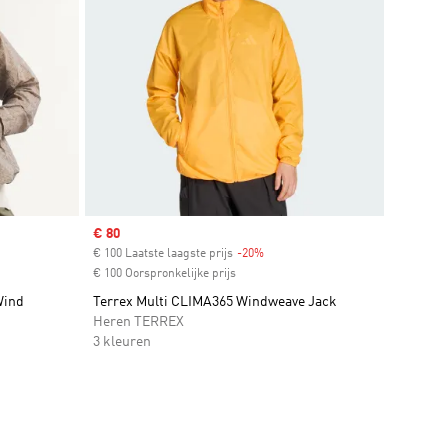
Sale price
€ 80
t
€ 100 Laatste laagste prijs
-20%
Discount
€ 100 Oorspronkelijke prijs
Wind
Terrex Multi CLIMA365 Windweave Jack
Heren TERREX
3 kleuren