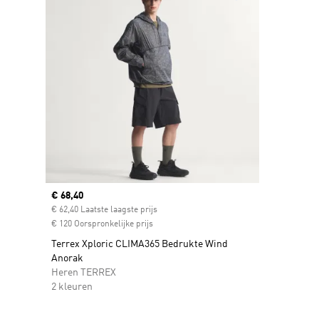
Current price
€ 68,40
€ 62,40 Laatste laagste prijs
€ 120 Oorspronkelijke prijs
Terrex Xploric CLIMA365 Bedrukte Wind
Anorak
Heren TERREX
2 kleuren