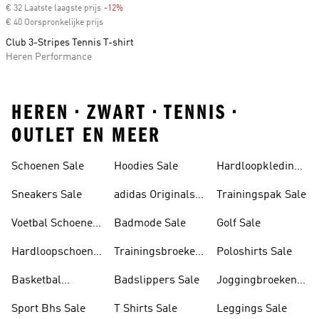
€ 32 Laatste laagste prijs
-12%
Discount
€ 40 Oorspronkelijke prijs
Club 3-Stripes Tennis T-shirt
Heren Performance
HEREN • ZWART • TENNIS •
OUTLET EN MEER
Schoenen Sale
Hoodies Sale
Hardloopkleding
Sale
Sneakers Sale
adidas Originals
Trainingspak Sale
Sale
Voetbal Schoenen
Badmode Sale
Golf Sale
Sale
Hardloopschoenen
Trainingsbroeken
Poloshirts Sale
Sale
Sale
Basketbal
Badslippers Sale
Joggingbroeken
Schoenen Sale
Sale
Sport Bhs Sale
T Shirts Sale
Leggings Sale