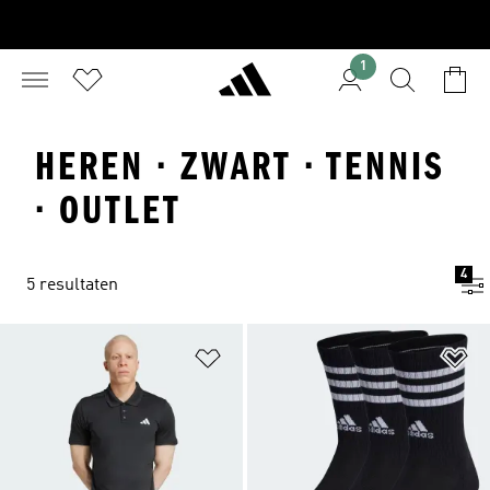
1
HEREN · ZWART · TENNIS
· OUTLET
4
5 resultaten
Op verlanglijst zetten
Op