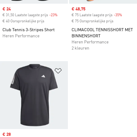
Sale price
€ 24
Sale price
€ 48,75
€ 31,50 Laatste laagste prijs
-23%
Discount
€ 75 Laatste laagste prijs
-35%
Discount
€ 40 Oorspronkelijke prijs
€ 75 Oorspronkelijke prijs
Club Tennis 3-Stripes Short
CLIMACOOL TENNISSHORT MET
Heren Performance
BINNENSHORT
Heren Performance
2 kleuren
Op verlanglijst zetten
Sale price
€ 28