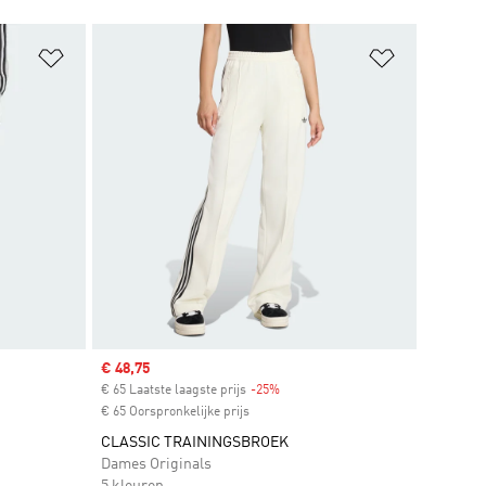
Op verlanglijst zetten
Op verlangl
Sale price
€ 48,75
€ 65 Laatste laagste prijs
-25%
Discount
€ 65 Oorspronkelijke prijs
CLASSIC TRAININGSBROEK
Dames Originals
5 kleuren