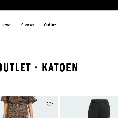
hoenen
Sporten
Outlet
UTLET · KATOEN
t zetten
Op verlanglijst zetten