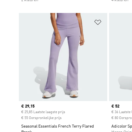
Op verlanglijs
Current price
€ 29,15
Current pr
€ 52
€ 25,85 Laatste laagste prijs
€ 36 Laatste 
€ 55 Oorspronkelijke prijs
€ 80 Oorspron
Seasonal Essentials French Terry Flared
Adicolor S