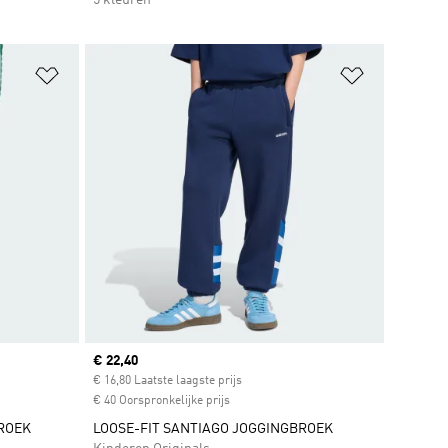
Op verlanglijst zetten
Op verlangl
Current price
€ 22,40
€ 16,80 Laatste laagste prijs
€ 40 Oorspronkelijke prijs
BROEK
LOOSE-FIT SANTIAGO JOGGINGBROEK