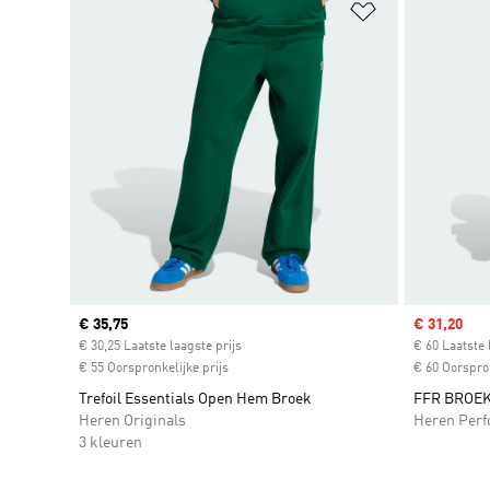
Op verlanglijs
Current price
€ 35,75
Sale price
€ 31,20
€ 30,25 Laatste laagste prijs
€ 60 Laatste 
€ 55 Oorspronkelijke prijs
€ 60 Oorspron
Trefoil Essentials Open Hem Broek
FFR BROE
Heren Originals
Heren Per
3 kleuren