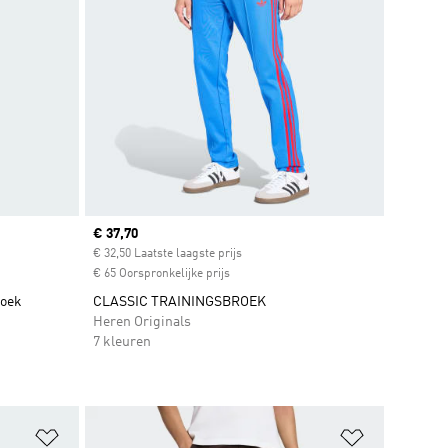
Current price
€ 37,70
€ 32,50 Laatste laagste prijs
€ 65 Oorspronkelijke prijs
roek
CLASSIC TRAININGSBROEK
Heren Originals
7 kleuren
Op verlanglijst zetten
Op verlangl