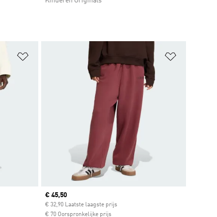
Kinderen Originals
Op verlanglijst zetten
Op verlangl
Current price
€ 45,50
€ 32,90 Laatste laagste prijs
€ 70 Oorspronkelijke prijs