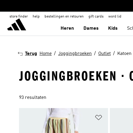
store finder
help
bestellingen en retouren
gift cards
word lid
Heren
Dames
Kids
Sc
Terug
Home
Joggingbroeken
Outlet
Katoen
JOGGINGBROEKEN · O
93 resultaten
Op verlanglijs