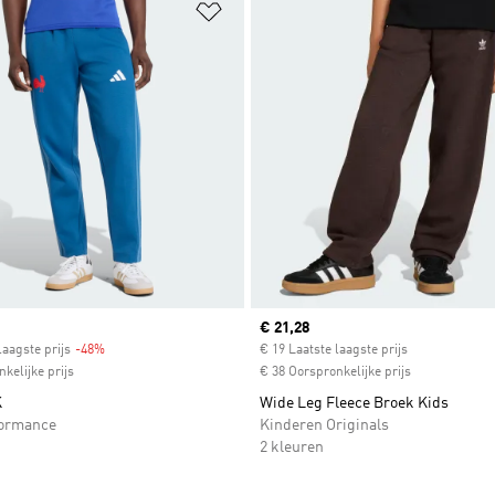
t zetten
Op verlanglijst zetten
Current price
€ 21,28
laagste prijs
-48%
Discount
€ 19 Laatste laagste prijs
kelijke prijs
€ 38 Oorspronkelijke prijs
K
Wide Leg Fleece Broek Kids
formance
Kinderen Originals
2 kleuren