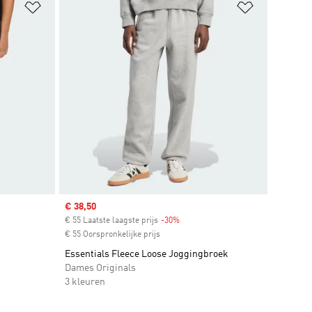
Op verlanglijst zetten
Op verlangl
Sale price
€ 38,50
€ 55 Laatste laagste prijs
-30%
Discount
€ 55 Oorspronkelijke prijs
Essentials Fleece Loose Joggingbroek
Dames Originals
3 kleuren