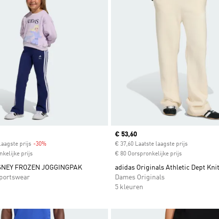
Current price
€ 53,60
laagste prijs
-30%
Discount
€ 37,60 Laatste laagste prijs
kelijke prijs
€ 80 Oorspronkelijke prijs
SNEY FROZEN JOGGINGPAK
adidas Originals Athletic Dept Kni
portswear
Dames Originals
5 kleuren