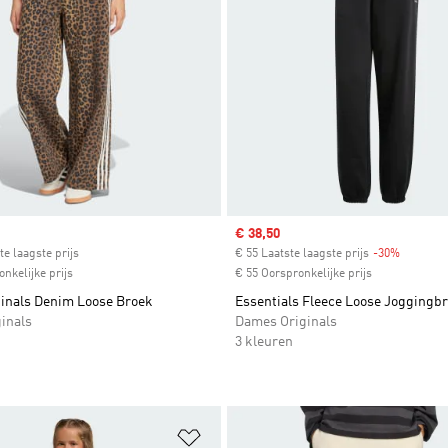
ice
Sale price
€ 38,50
te laagste prijs
€ 55 Laatste laagste prijs
-30%
Discount
nkelijke prijs
€ 55 Oorspronkelijke prijs
ginals Denim Loose Broek
Essentials Fleece Loose Joggingb
inals
Dames Originals
3 kleuren
t zetten
Op verlanglijst zetten