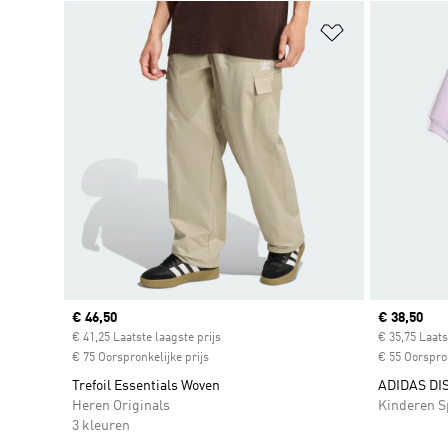
Op verlanglijs
Current price
€ 46,50
Current pr
€ 38,50
€ 41,25 Laatste laagste prijs
€ 35,75 Laats
€ 75 Oorspronkelijke prijs
€ 55 Oorspron
Trefoil Essentials Woven
ADIDAS DI
Heren Originals
Kinderen S
3 kleuren