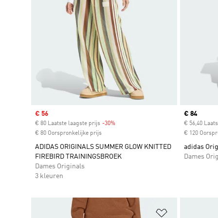
Sale price
€ 56
Current pr
€ 84
€ 80 Laatste laagste prijs
-30%
Discount
€ 56,40 Laats
€ 80 Oorspronkelijke prijs
€ 120 Oorspro
ADIDAS ORIGINALS SUMMER GLOW KNITTED
adidas Ori
FIREBIRD TRAININGSBROEK
Dames Orig
Dames Originals
3 kleuren
Op verlanglijs