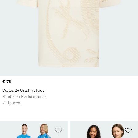
Price
€ 75
Wales 26 Uitshirt Kids
Kinderen Performance
2 kleuren
Op verlanglijst zetten
Op