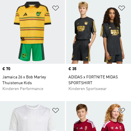
Op verlanglijst zetten
Op
Price
€ 70
Price
€ 35
Jamaica 26 x Bob Marley
ADIDAS x FORTNITE MIDAS
Thuistenue Kids
SPORTSHIRT
Kinderen Performance
Kinderen Sportswear
Op verlanglijst zetten
Op