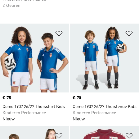
2 kleuren
Op verlanglijst zetten
Op
Price
€ 75
Price
€ 70
Como 1907 26/27 Thuisshirt Kids
Como 1907 26/27 Thuistenue Kids
Kinderen Performance
Kinderen Performance
Nieuw
Nieuw
Op verlanglijst zetten
Op