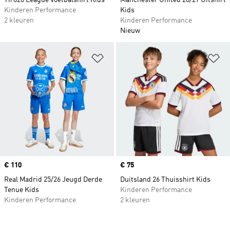
Tiro26 League Voetbalshirt Kids
Manchester United 26/27 Uitshirt
Kinderen Performance
Kids
2 kleuren
Kinderen Performance
Nieuw
Op verlanglijst zetten
Op
Price
€ 110
Price
€ 75
Real Madrid 25/26 Jeugd Derde
Duitsland 26 Thuisshirt Kids
Tenue Kids
Kinderen Performance
Kinderen Performance
2 kleuren