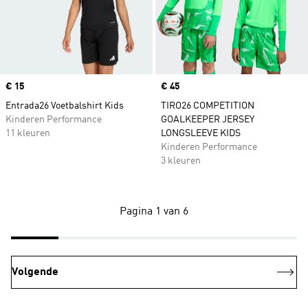
Price
€ 15
Price
€ 45
Entrada26 Voetbalshirt Kids
TIRO26 COMPETITION
Kinderen Performance
GOALKEEPER JERSEY
11 kleuren
LONGSLEEVE KIDS
Kinderen Performance
3 kleuren
Pagina 1 van 6
Volgende