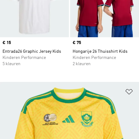
Price
€ 15
Price
€ 75
Entrada26 Graphic Jersey Kids
Hongarije 26 Thuisshirt Kids
Kinderen Performance
Kinderen Performance
5 kleuren
2 kleuren
Op