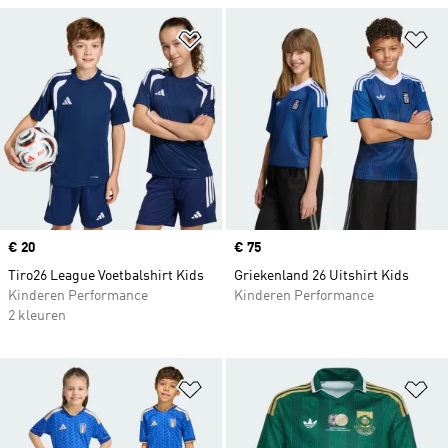
Op verlanglijst zetten
Op
Price
€ 20
Price
€ 75
Tiro26 League Voetbalshirt Kids
Griekenland 26 Uitshirt Kids
Kinderen Performance
Kinderen Performance
2 kleuren
Op verlanglijst zetten
Op