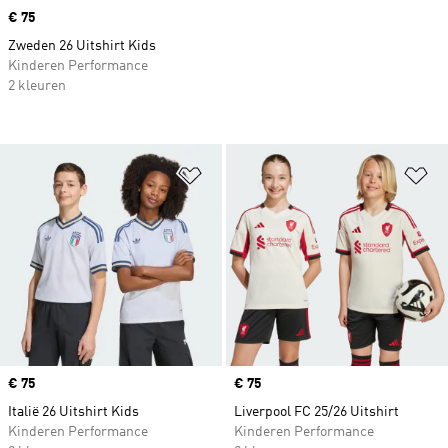
Price
€ 75
Zweden 26 Uitshirt Kids
Kinderen Performance
2 kleuren
Op verlanglijst zetten
Op
Price
€ 75
Price
€ 75
Italië 26 Uitshirt Kids
Liverpool FC 25/26 Uitshirt
Kinderen Performance
Kinderen Performance