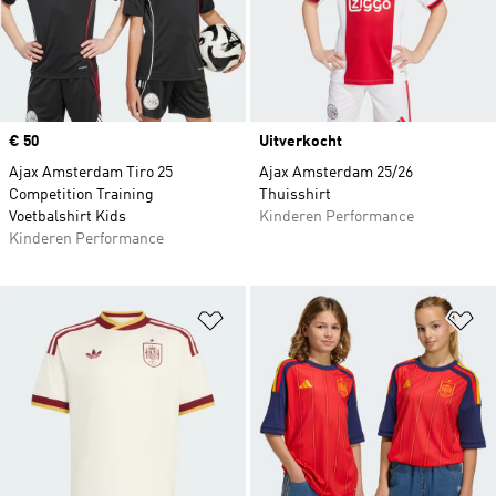
Price
€ 50
Uitverkocht
Ajax Amsterdam Tiro 25
Ajax Amsterdam 25/26
Competition Training
Thuisshirt
Voetbalshirt Kids
Kinderen Performance
Kinderen Performance
Op verlanglijst zetten
Op