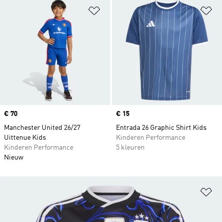
Op verlanglijst zetten
Op
Price
€ 70
Price
€ 15
Manchester United 26/27
Entrada 26 Graphic Shirt Kids
Uittenue Kids
Kinderen Performance
Kinderen Performance
5 kleuren
Nieuw
Op