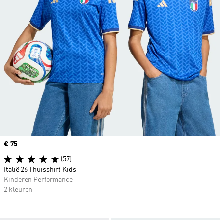
Price
€ 75
(57)
Italië 26 Thuisshirt Kids
Kinderen Performance
2 kleuren