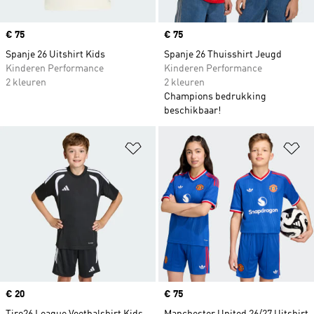
Price
€ 75
Price
€ 75
Spanje 26 Uitshirt Kids
Spanje 26 Thuisshirt Jeugd
Kinderen Performance
Kinderen Performance
2 kleuren
2 kleuren
Champions bedrukking
beschikbaar!
Op verlanglijst zetten
Op
Price
€ 20
Price
€ 75