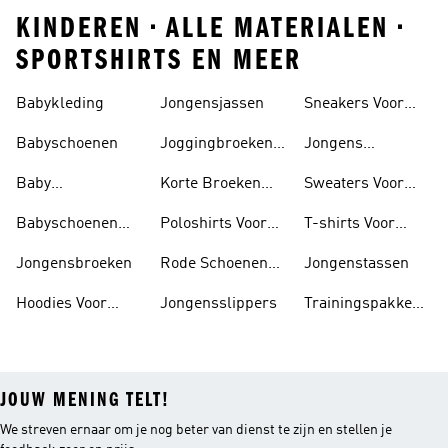
KINDEREN • ALLE MATERIALEN •
SPORTSHIRTS EN MEER
Babykleding
Jongensjassen
Sneakers Voor
Jongens
Babyschoenen
Joggingbroeken
Jongens
Voor Jongens
Sportshirts
Baby
Korte Broeken
Sweaters Voor
Trainingspak
Voor Jongens
Jongens
Babyschoenen
Poloshirts Voor
T-shirts Voor
Jongens
Jongens
Jongens
Jongensbroeken
Rode Schoenen
Jongenstassen
Voor Jongens
Hoodies Voor
Jongensslippers
Trainingspakken
Jongens
Voor Jongens
JOUW MENING TELT!
We streven ernaar om je nog beter van dienst te zijn en stellen je