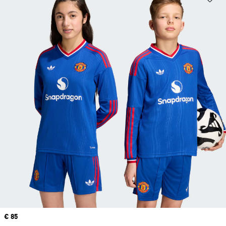
Price
€ 85