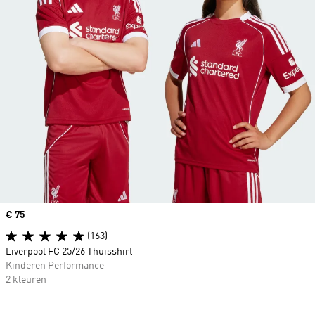
Price
€ 75
(163)
Liverpool FC 25/26 Thuisshirt
Kinderen Performance
2 kleuren