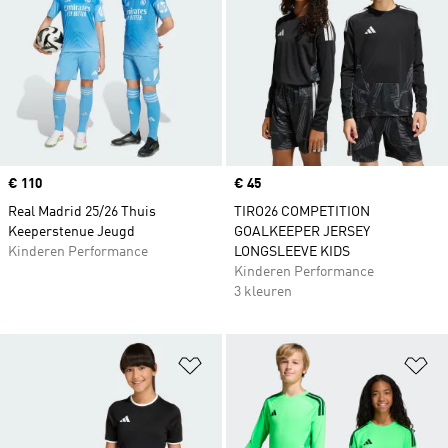
Price
€ 110
Price
€ 45
Real Madrid 25/26 Thuis
TIRO26 COMPETITION
Keeperstenue Jeugd
GOALKEEPER JERSEY
Kinderen Performance
LONGSLEEVE KIDS
Kinderen Performance
3 kleuren
Op verlanglijst zetten
Op