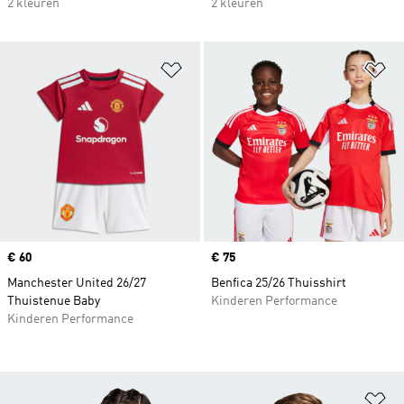
2 kleuren
2 kleuren
Op verlanglijst zetten
Op
Price
€ 60
Price
€ 75
Manchester United 26/27
Benfica 25/26 Thuisshirt
Thuistenue Baby
Kinderen Performance
Kinderen Performance
Op