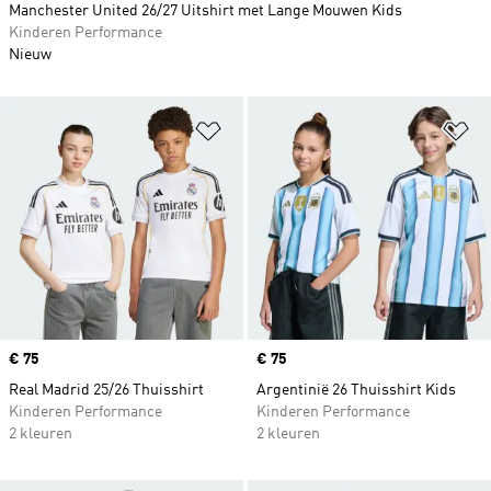
Manchester United 26/27 Uitshirt met Lange Mouwen Kids
Kinderen Performance
Nieuw
Op verlanglijst zetten
Op
Price
€ 75
Price
€ 75
Real Madrid 25/26 Thuisshirt
Argentinië 26 Thuisshirt Kids
Kinderen Performance
Kinderen Performance
2 kleuren
2 kleuren