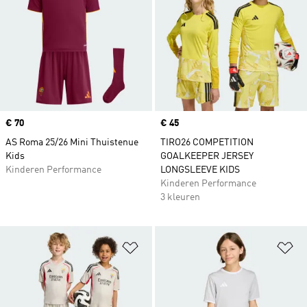
Price
€ 70
Price
€ 45
AS Roma 25/26 Mini Thuistenue
TIRO26 COMPETITION
Kids
GOALKEEPER JERSEY
Kinderen Performance
LONGSLEEVE KIDS
Kinderen Performance
3 kleuren
Op verlanglijst zetten
Op