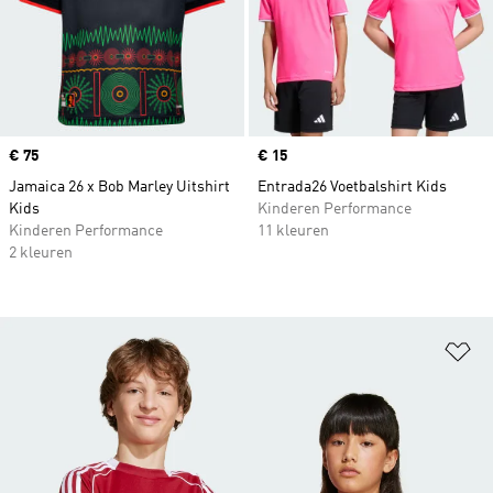
Price
€ 75
Price
€ 15
Jamaica 26 x Bob Marley Uitshirt
Entrada26 Voetbalshirt Kids
Kids
Kinderen Performance
Kinderen Performance
11 kleuren
2 kleuren
Op