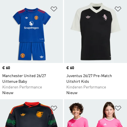
Op verlanglijst zetten
Op
Price
€ 60
Price
€ 60
Manchester United 26/27
Juventus 26/27 Pre-Match
Uittenue Baby
Uitshirt Kids
Kinderen Performance
Kinderen Performance
Nieuw
Nieuw
Op verlanglijst zetten
Op