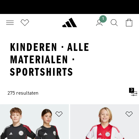
1
KINDEREN · ALLE
MATERIALEN ·
SPORTSHIRTS
3
275 resultaten
Op verlanglijst zetten
Op