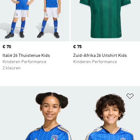
Price
€ 70
Price
€ 75
Italië 26 Thuistenue Kids
Zuid-Afrika 26 Uitshirt Kids
Kinderen Performance
Kinderen Performance
2 kleuren
Op