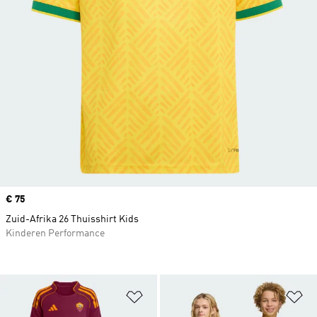
Price
€ 75
Zuid-Afrika 26 Thuisshirt Kids
Kinderen Performance
Op verlanglijst zetten
Op