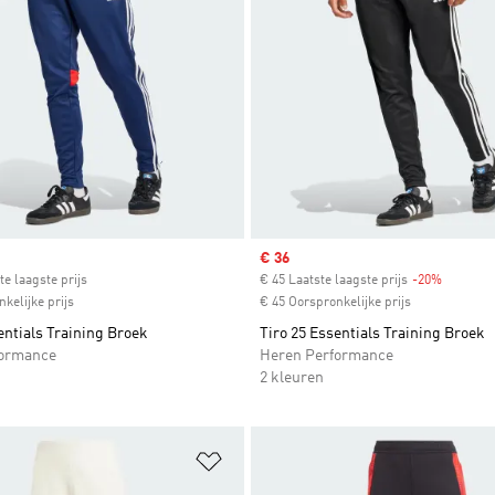
ice
Sale price
€ 36
te laagste prijs
€ 45 Laatste laagste prijs
-20%
Discount
kelijke prijs
€ 45 Oorspronkelijke prijs
entials Training Broek
Tiro 25 Essentials Training Broek
formance
Heren Performance
2 kleuren
t zetten
Op verlanglijst zetten