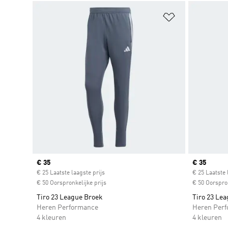
Op verlanglijs
Current price
€ 35
Current pr
€ 35
€ 25 Laatste laagste prijs
€ 25 Laatste 
€ 50 Oorspronkelijke prijs
€ 50 Oorspron
Tiro 23 League Broek
Tiro 23 Le
Heren Performance
Heren Per
4 kleuren
4 kleuren