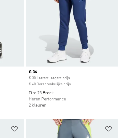
Current price
€ 36
€ 30 Laatste laagste prijs
€ 60 Oorspronkelijke prijs
Tiro 25 Broek
Heren Performance
2 kleuren
Op verlanglijst zetten
Op verlangl