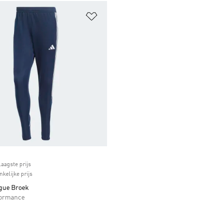
t zetten
Op verlanglijst zetten
ice
laagste prijs
kelijke prijs
ague Broek
formance