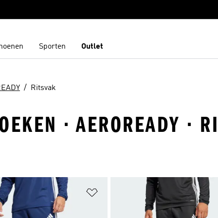
hoenen
Sporten
Outlet
READY
Ritsvak
OEKEN · AEROREADY · R
t zetten
Op verlanglijst zetten