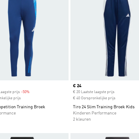
Current price
€ 24
laagste prijs
-50%
Discount
€ 20 Laatste laagste prijs
kelijke prijs
€ 40 Oorspronkelijke prijs
petition Training Broek
Tiro 24 Slim Training Broek Kids
formance
Kinderen Performance
2 kleuren