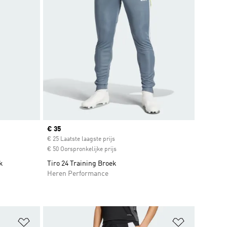
Current price
€ 35
€ 25 Laatste laagste prijs
€ 50 Oorspronkelijke prijs
k
Tiro 24 Training Broek
Heren Performance
Op verlanglijst zetten
Op verlangl