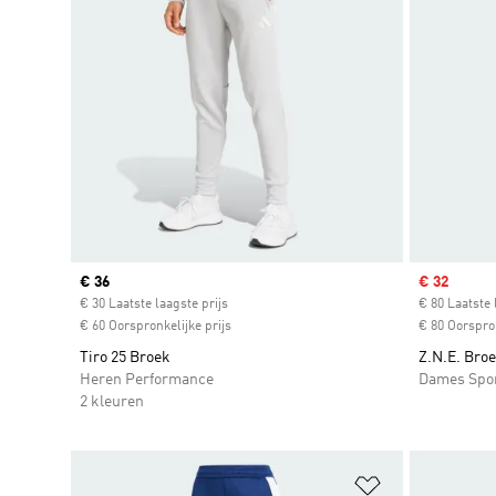
Current price
€ 36
Sale price
€ 32
€ 30 Laatste laagste prijs
€ 80 Laatste 
€ 60 Oorspronkelijke prijs
€ 80 Oorspron
Tiro 25 Broek
Z.N.E. Bro
Heren Performance
Dames Spo
2 kleuren
Op verlanglijs