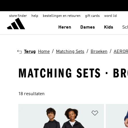
store finder
help
bestellingen en retouren
gift cards
word lid
Heren
Dames
Kids
Sc
Terug
Home
Matching Sets
Broeken
AERO
MATCHING SETS · BR
18 resultaten
Op verlanglijs