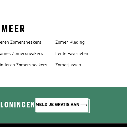
N MEER
eren Zomersneakers
Zomer Kleding
ames Zomersneakers
Lente Favorieten
inderen Zomersneakers
Zomerjassen
ELONINGEN
MELD JE GRATIS AAN