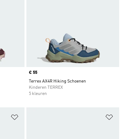
Price
€ 55
Terrex AX4R Hiking Schoenen
Kinderen TERREX
5 kleuren
Op verlanglijst zetten
Op verlangl