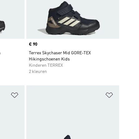
Price
€ 90
n
Terrex Skychaser Mid GORE-TEX
Hikingschoenen Kids
Kinderen TERREX
2 kleuren
Op verlanglijst zetten
Op verlangl