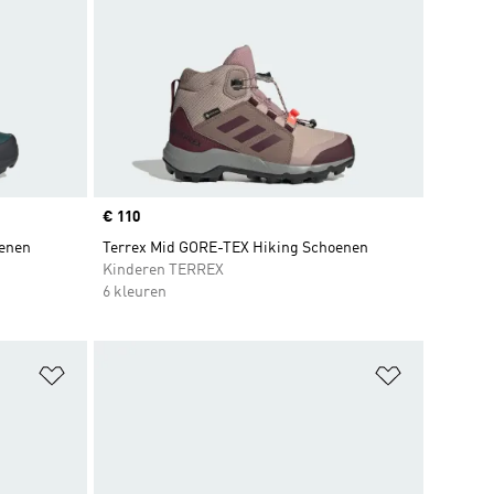
Price
€ 110
oenen
Terrex Mid GORE-TEX Hiking Schoenen
Kinderen TERREX
6 kleuren
Op verlanglijst zetten
Op verlangl