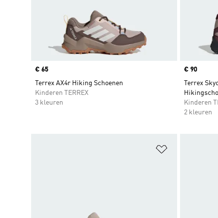
Price
€ 65
Price
€ 90
Terrex AX4r Hiking Schoenen
Terrex Sky
Kinderen TERREX
Hikingscho
3 kleuren
Kinderen 
2 kleuren
Op verlanglijs