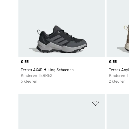
Price
€ 55
Price
€ 55
Terrex AX4R Hiking Schoenen
Terrex Any
Kinderen TERREX
Kinderen 
5 kleuren
2 kleuren
Op verlanglijs