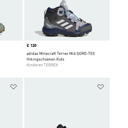
Price
€ 120
adidas Minecraft Terrex Mid GORE-TEX
Hikingschoenen Kids
Kinderen TERREX
Op verlanglijst zetten
Op verlangl