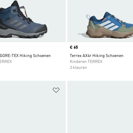
Price
€ 65
 GORE-TEX Hiking Schoenen
Terrex AX4r Hiking Schoenen
TERREX
Kinderen TERREX
3 kleuren
t zetten
Op verlanglijst zetten