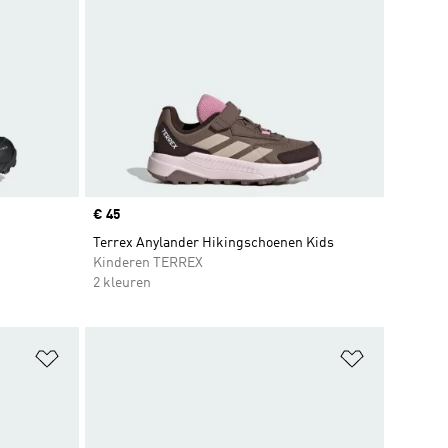
Price
€ 45
Terrex Anylander Hikingschoenen Kids
Kinderen TERREX
2 kleuren
Op verlanglijst zetten
Op verlangl