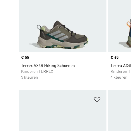
Price
€ 55
Price
€ 65
Terrex AX4R Hiking Schoenen
Terrex AX4
Kinderen TERREX
Kinderen 
5 kleuren
4 kleuren
Op verlanglijs