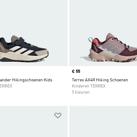
Price
€ 55
lander Hikingschoenen Kids
Terrex AX4R Hiking Schoenen
TERREX
Kinderen TERREX
5 kleuren
t zetten
Op verlanglijst zetten