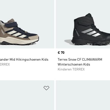
Price
€ 70
lander Mid Hikingschoenen Kids
Terrex Snow CF CLIMAWARM
TERREX
Winterschoenen Kids
Kinderen TERREX
t zetten
Op verlanglijst zetten