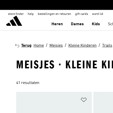
store finder
help
bestellingen en retouren
gift cards
word lid
Heren
Dames
Kids
Sc
Terug
Home
Meisjes
Kleine Kinderen
Trails
MEISJES · KLEINE K
41 resultaten
Op verlanglijs