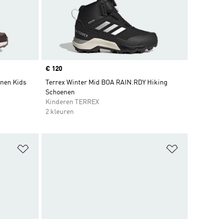
Price
€ 120
enen Kids
Terrex Winter Mid BOA RAIN.RDY Hiking
Schoenen
Kinderen TERREX
2 kleuren
Op verlanglijst zetten
Op verlangl