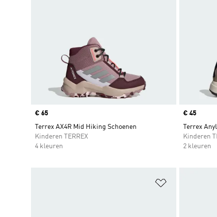
Price
€ 65
Price
€ 45
Terrex AX4R Mid Hiking Schoenen
Terrex Any
Kinderen TERREX
Kinderen 
4 kleuren
2 kleuren
Op verlanglijs