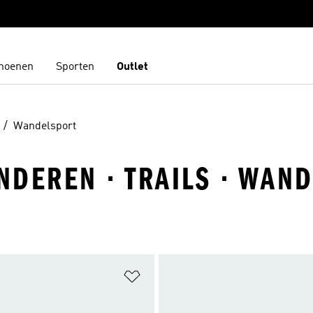
hoenen
Sporten
Outlet
Wandelsport
INDEREN · TRAILS · WAN
t zetten
Op verlanglijst zetten