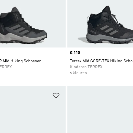
Price
€ 110
R Mid Hiking Schoenen
Terrex Mid GORE-TEX Hiking Sch
TERREX
Kinderen TERREX
6 kleuren
t zetten
Op verlanglijst zetten