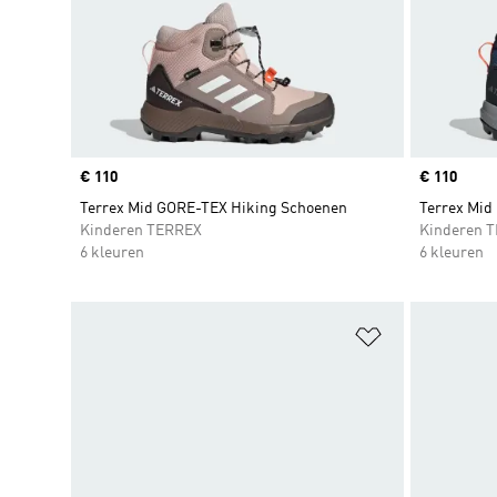
Price
€ 110
Price
€ 110
Terrex Mid GORE-TEX Hiking Schoenen
Terrex Mid
Kinderen TERREX
Kinderen 
6 kleuren
6 kleuren
Op verlanglijs