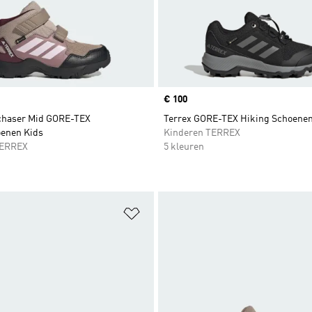
Price
€ 100
chaser Mid GORE-TEX
Terrex GORE-TEX Hiking Schoene
enen Kids
Kinderen TERREX
TERREX
5 kleuren
t zetten
Op verlanglijst zetten