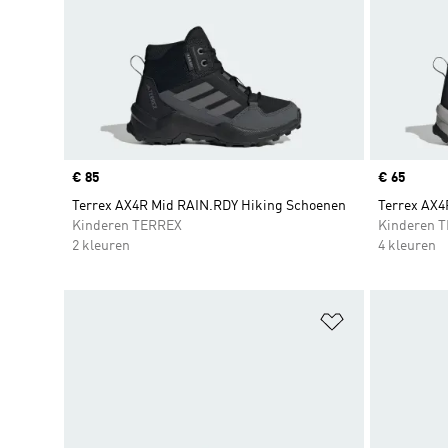
Price
€ 85
Price
€ 65
Terrex AX4R Mid RAIN.RDY Hiking Schoenen
Terrex AX4
Kinderen TERREX
Kinderen 
2 kleuren
4 kleuren
Op verlanglijs