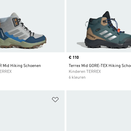
Price
€ 110
R Mid Hiking Schoenen
Terrex Mid GORE-TEX Hiking Sch
TERREX
Kinderen TERREX
6 kleuren
t zetten
Op verlanglijst zetten