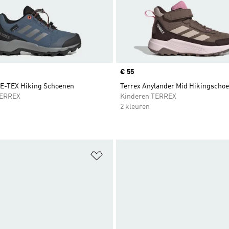
Price
€ 55
E-TEX Hiking Schoenen
Terrex Anylander Mid Hikingscho
TERREX
Kinderen TERREX
2 kleuren
t zetten
Op verlanglijst zetten