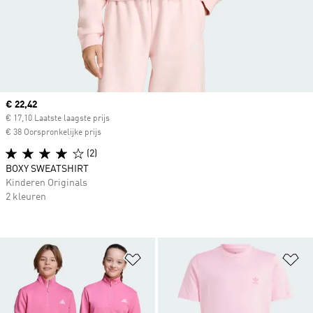
Current price
€ 22,42
€ 17,10 Laatste laagste prijs
€ 38 Oorspronkelijke prijs
(2)
BOXY SWEATSHIRT
Kinderen Originals
2 kleuren
Op verlanglijst zetten
Op