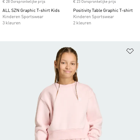
€ 28 Oorspronkelijke prijs
€ 23 Oorspronkelijke prijs
ALL SZN Graphic T-shirt Kids
Positivity Table Graphic T-shirt
Kinderen Sportswear
Kinderen Sportswear
3 kleuren
2 kleuren
Op