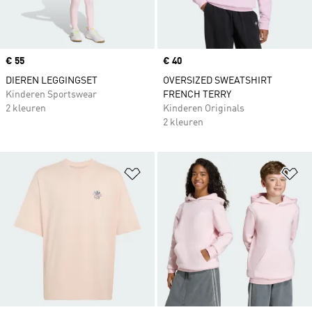
Price
€ 55
Price
€ 40
DIEREN LEGGINGSET
OVERSIZED SWEATSHIRT
Kinderen Sportswear
FRENCH TERRY
2 kleuren
Kinderen Originals
2 kleuren
Op verlanglijst zetten
Op