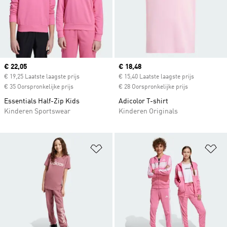
Current price
€ 22,05
Current price
€ 18,48
€ 19,25 Laatste laagste prijs
€ 15,40 Laatste laagste prijs
€ 35 Oorspronkelijke prijs
€ 28 Oorspronkelijke prijs
Essentials Half-Zip Kids
Adicolor T-shirt
Kinderen Sportswear
Kinderen Originals
Op verlanglijst zetten
Op