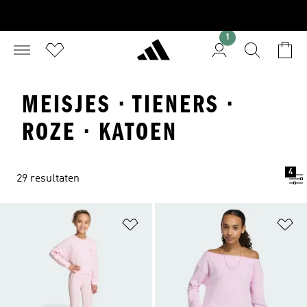
1
MEISJES · TIENERS ·
ROZE · KATOEN
4
29 resultaten
Op verlanglijst zetten
Op