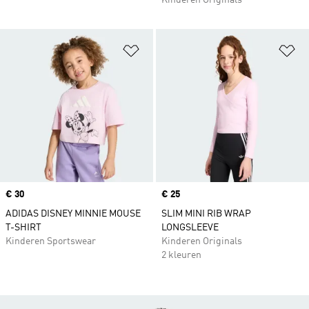
Kinderen Originals
Op verlanglijst zetten
Op
Price
€ 30
Price
€ 25
ADIDAS DISNEY MINNIE MOUSE
SLIM MINI RIB WRAP
T-SHIRT
LONGSLEEVE
Kinderen Sportswear
Kinderen Originals
2 kleuren