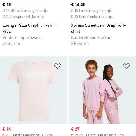
Current price
€ 15
Current price
€ 16,25
€ 12,50 Laatste laagste prijs
€ 15 Laatste laagste prijs
€ 25 Oorspronkelijke prijs
€ 25 Oorspronkelijke prijs
Lounge Pizza Graphic T-shirt
Xpress Street Jam Graphic T-
Kids
shirt
Kinderen Sportswear
Kinderen Sportswear
3 kleuren
2 kleuren
Op verlanglijst zetten
Op
Sale price
€ 14
Sale price
€ 27
€ 20 Laatste laagste prijs
-30%
Discount
€ 29,25 Laatste laagste prijs
-7%
Discou