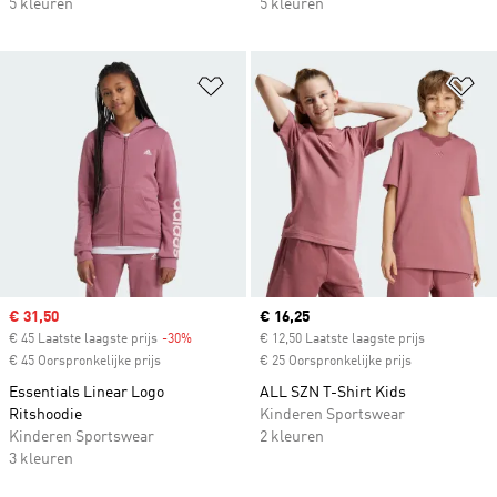
5 kleuren
5 kleuren
Op verlanglijst zetten
Op
Sale price
€ 31,50
Current price
€ 16,25
€ 45 Laatste laagste prijs
-30%
Discount
€ 12,50 Laatste laagste prijs
€ 45 Oorspronkelijke prijs
€ 25 Oorspronkelijke prijs
Essentials Linear Logo
ALL SZN T-Shirt Kids
Ritshoodie
Kinderen Sportswear
Kinderen Sportswear
2 kleuren
3 kleuren