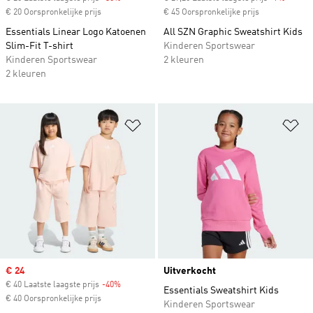
€ 20 Oorspronkelijke prijs
€ 45 Oorspronkelijke prijs
Essentials Linear Logo Katoenen
All SZN Graphic Sweatshirt Kids
Slim-Fit T-shirt
Kinderen Sportswear
Kinderen Sportswear
2 kleuren
2 kleuren
Op verlanglijst zetten
Op
Sale price
€ 24
Uitverkocht
€ 40 Laatste laagste prijs
-40%
Discount
Essentials Sweatshirt Kids
€ 40 Oorspronkelijke prijs
Kinderen Sportswear