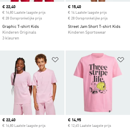
Current price
€ 22,40
Current price
€ 15,40
€ 16,80 Laatste laagste prijs
€ 14 Laatste laagste prijs
€ 28 Oorspronkelijke prijs
€ 28 Oorspronkelijke prijs
Graphic T-shirt Kids
Street Jam Short T-shirt Kids
Kinderen Originals
Kinderen Sportswear
3 kleuren
Op verlanglijst zetten
Op
Current price
€ 22,40
Current price
€ 14,95
€ 16,80 Laatste laagste prijs
€ 12,65 Laatste laagste prijs