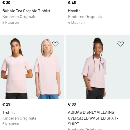
Price
€ 30
Price
€ 45
Bubble Tea Graphic T-shirt
Hoodie
Kinderen Originals
Kinderen Originals
2 kleuren
4 kleuren
Op verlanglijst zetten
Op
Price
€ 23
Price
€ 33
T-shirt
ADIDAS DISNEY VILLAINS
Kinderen Originals
OVERSIZED WASHED GFX T-
5 kleuren
SHIRT