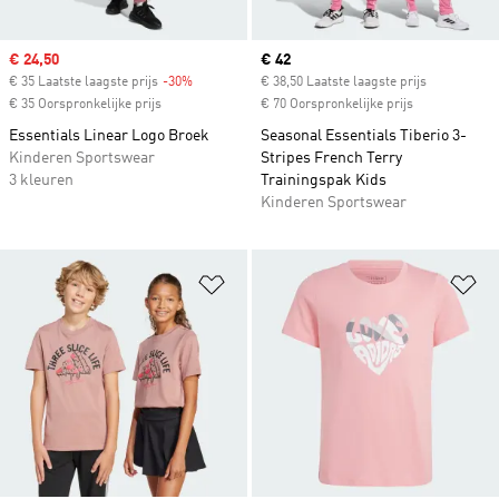
Sale price
€ 24,50
Current price
€ 42
€ 35 Laatste laagste prijs
-30%
Discount
€ 38,50 Laatste laagste prijs
€ 35 Oorspronkelijke prijs
€ 70 Oorspronkelijke prijs
Essentials Linear Logo Broek
Seasonal Essentials Tiberio 3-
Kinderen Sportswear
Stripes French Terry
3 kleuren
Trainingspak Kids
Kinderen Sportswear
Op verlanglijst zetten
Op