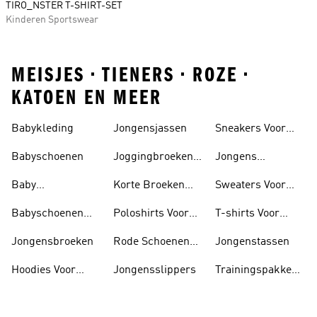
TIRO_NSTER T-SHIRT-SET
Kinderen Sportswear
MEISJES • TIENERS • ROZE •
KATOEN EN MEER
Babykleding
Jongensjassen
Sneakers Voor
Jongens
Babyschoenen
Joggingbroeken
Jongens
Voor Jongens
Sportshirts
Baby
Korte Broeken
Sweaters Voor
Trainingspak
Voor Jongens
Jongens
Babyschoenen
Poloshirts Voor
T-shirts Voor
Jongens
Jongens
Jongens
Jongensbroeken
Rode Schoenen
Jongenstassen
Voor Jongens
Hoodies Voor
Jongensslippers
Trainingspakken
Jongens
Voor Jongens