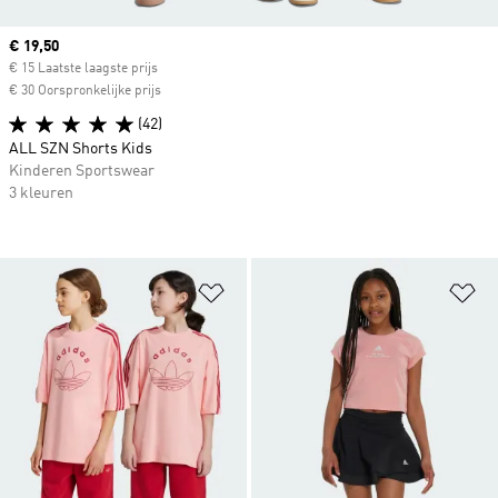
Current price
€ 19,50
€ 15 Laatste laagste prijs
€ 30 Oorspronkelijke prijs
(42)
ALL SZN Shorts Kids
Kinderen Sportswear
3 kleuren
Op verlanglijst zetten
Op