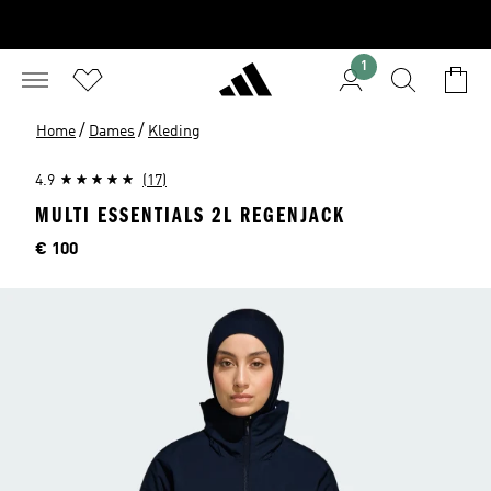
1
/
/
Home
Dames
Kleding
4.9
(17)
MULTI ESSENTIALS 2L REGENJACK
Prijs
€ 100