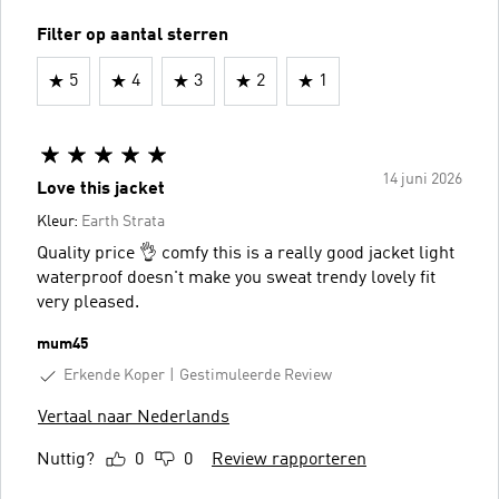
Filter op aantal sterren
5
4
3
2
1
14 juni 2026
Love this jacket
Kleur:
Earth Strata
Quality price 👌 comfy this is a really good jacket light
waterproof doesn't make you sweat trendy lovely fit
very pleased.
mum45
Erkende Koper
Gestimuleerde Review
Vertaal naar Nederlands
Nuttig?
0
0
Review rapporteren