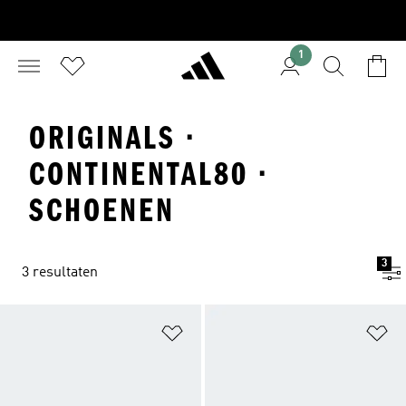
1
ORIGINALS ·
CONTINENTAL80 ·
SCHOENEN
3
3 resultaten
Op verlanglijst zetten
Op