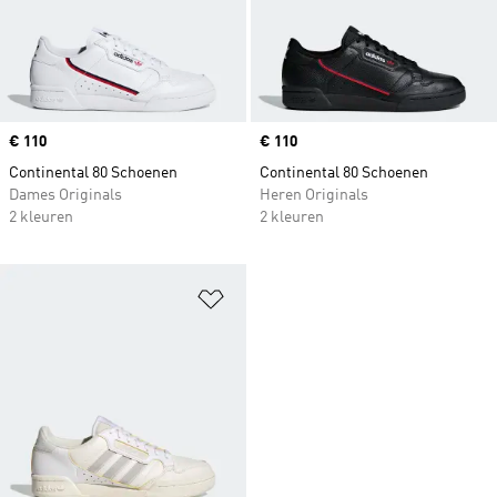
Price
€ 110
Price
€ 110
Continental 80 Schoenen
Continental 80 Schoenen
Dames Originals
Heren Originals
2 kleuren
2 kleuren
Op verlanglijst zetten