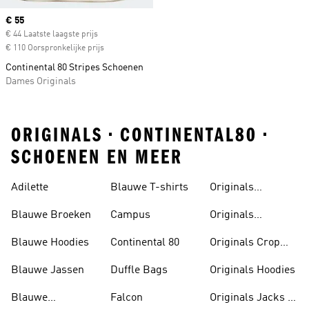
Current price
€ 55
€ 44 Laatste laagste prijs
€ 110 Oorspronkelijke prijs
Continental 80 Stripes Schoenen
Dames Originals
ORIGINALS • CONTINENTAL80 •
SCHOENEN EN MEER
Adilette
Blauwe T-shirts
Originals
Badslippers
Blauwe Broeken
Campus
Originals
Bodywarmers
Blauwe Hoodies
Continental 80
Originals Crop
Tops
Blauwe Jassen
Duffle Bags
Originals Hoodies
Blauwe
Falcon
Originals Jacks &