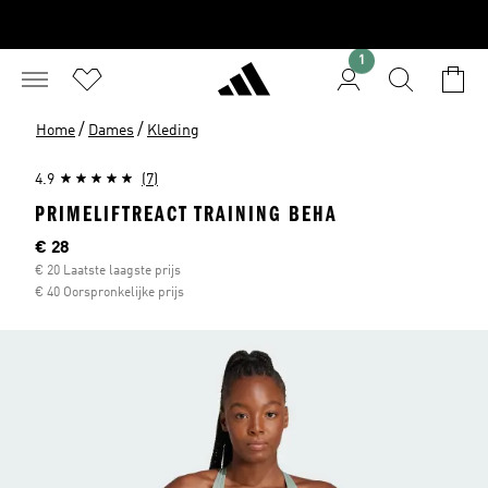
1
/
/
Home
Dames
Kleding
4.9
(7)
PRIMELIFTREACT TRAINING BEHA
Huidige prijs
€ 28
€ 20 Laatste laagste prijs
€ 40 Oorspronkelijke prijs