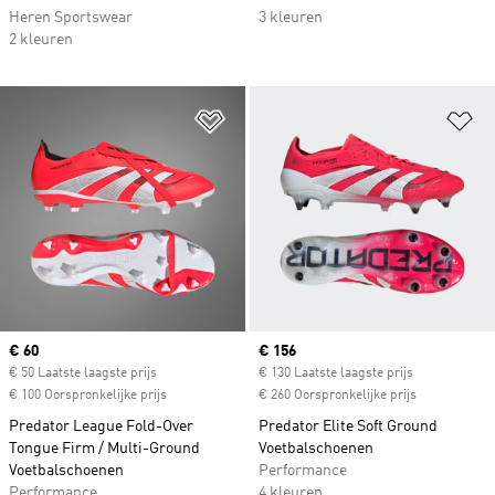
Heren Sportswear
3 kleuren
2 kleuren
Op verlanglijst zetten
Op
Current price
€ 60
Current price
€ 156
€ 50 Laatste laagste prijs
€ 130 Laatste laagste prijs
€ 100 Oorspronkelijke prijs
€ 260 Oorspronkelijke prijs
Predator League Fold-Over
Predator Elite Soft Ground
Tongue Firm / Multi-Ground
Voetbalschoenen
Voetbalschoenen
Performance
Performance
4 kleuren