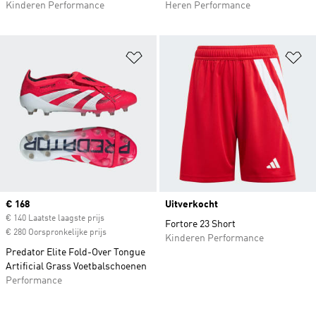
Kinderen Performance
Heren Performance
Op verlanglijst zetten
Op
Current price
€ 168
Uitverkocht
€ 140 Laatste laagste prijs
Fortore 23 Short
€ 280 Oorspronkelijke prijs
Kinderen Performance
Predator Elite Fold-Over Tongue
Artificial Grass Voetbalschoenen
Performance