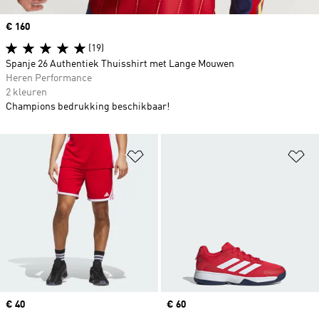
Price
€ 160
(19)
Spanje 26 Authentiek Thuisshirt met Lange Mouwen
Heren Performance
2 kleuren
Champions bedrukking beschikbaar!
Op verlanglijst zetten
Op
Price
€ 40
Price
€ 60