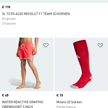
Price
€ 110
SL 72 RS AUDI REVOLUT F1 TEAM SCHOENEN
Originals
3 kleuren
Op verlanglijst zetten
Op
Price
€ 45
Price
€ 10
WATER REACTIVE GRAPHIC
Milano 23 Sokken
ZWEMSHORT 5 INCH
Performance