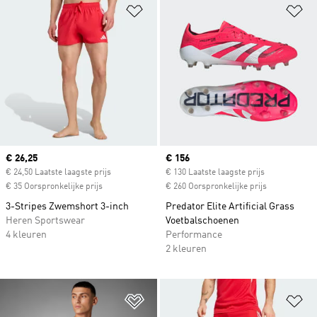
Op verlanglijst zetten
Op
Current price
€ 26,25
Current price
€ 156
€ 24,50 Laatste laagste prijs
€ 130 Laatste laagste prijs
€ 35 Oorspronkelijke prijs
€ 260 Oorspronkelijke prijs
3-Stripes Zwemshort 3-inch
Predator Elite Artificial Grass
Heren Sportswear
Voetbalschoenen
4 kleuren
Performance
2 kleuren
Op verlanglijst zetten
Op