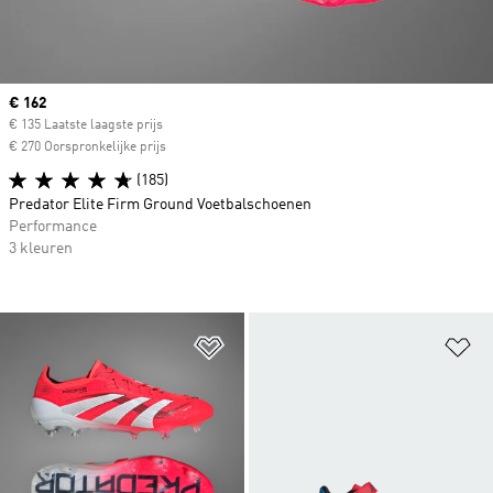
Current price
€ 162
€ 135 Laatste laagste prijs
€ 270 Oorspronkelijke prijs
(185)
Predator Elite Firm Ground Voetbalschoenen
Performance
3 kleuren
Op verlanglijst zetten
Op