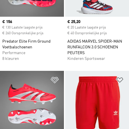
Current price
€ 156
Current price
€ 25,20
€ 130 Laatste laagste prijs
€ 20 Laatste laagste prijs
€ 260 Oorspronkelijke prijs
€ 40 Oorspronkelijke prijs
Predator Elite Firm Ground
ADIDAS MARVEL SPIDER-MAN
Voetbalschoenen
RUNFALCON 3.0 SCHOENEN
Performance
PEUTERS
8 kleuren
Kinderen Sportswear
Op verlanglijst zetten
Op