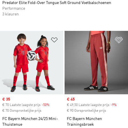
Predator Elite Fold-Over Tongue Soft Ground Voetbalschoenen
Performance
3 kleuren
Op verlanglijst zetten
Op
Sale price
€ 35
Sale price
€ 45
€ 70 Laatste laagste prijs
-50%
Discount
€ 49,50 Laatste laagste prijs
-9%
Discou
€ 70 Oorspronkelijke prijs
€ 90 Oorspronkelijke prijs
FC Bayern München 24/25 Mini-
FC Bayern München
Thuistenue
Trainingsbroek