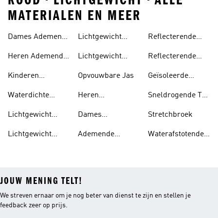
ROOD • LICHTGEWICHT • ALLE
MATERIALEN EN MEER
Dames Ademende
Lichtgewicht
Reflecterende
Sneakers
Joggingbroek
Schoenen
Heren Ademende
Lichtgewicht
Reflecterende
Sneakers
Jassen
Kleding
Kinderen
Opvouwbare Jas
Geïsoleerde
Ademende
Jassen
Waterdichte
Heren
Sneldrogende T-
Sneakers
Kleding
Waterdichte
shirts
Lichtgewicht
Dames
Stretchbroek
Jassen
Schoenen
Waterdichte
Lichtgewicht
Ademende
Waterafstotende
Jassen
Hoodies
Sokken
Jassen
JOUW MENING TELT!
We streven ernaar om je nog beter van dienst te zijn en stellen je
feedback zeer op prijs.