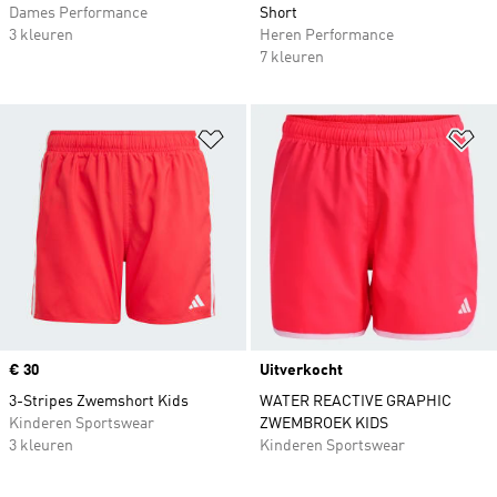
Dames Performance
Short
3 kleuren
Heren Performance
7 kleuren
Op verlanglijst zetten
Op
Price
€ 30
Uitverkocht
3-Stripes Zwemshort Kids
WATER REACTIVE GRAPHIC
Kinderen Sportswear
ZWEMBROEK KIDS
3 kleuren
Kinderen Sportswear