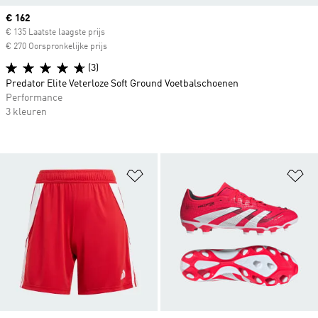
Current price
€ 162
€ 135 Laatste laagste prijs
€ 270 Oorspronkelijke prijs
(3)
Predator Elite Veterloze Soft Ground Voetbalschoenen
Performance
3 kleuren
Op verlanglijst zetten
Op