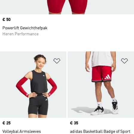
Price
€ 50
Powerlift Gewichthefpak
Heren Performance
Op verlanglijst zetten
Op
Price
€ 25
Price
€ 35
Volleybal Armsleeves
adidas Basketball Badge of Sport