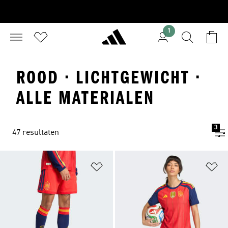
1
ROOD · LICHTGEWICHT ·
ALLE MATERIALEN
3
47 resultaten
Op verlanglijst zetten
Op