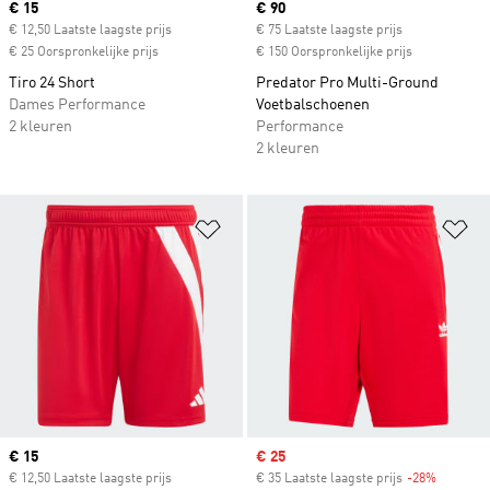
Current price
€ 15
Current price
€ 90
€ 12,50 Laatste laagste prijs
€ 75 Laatste laagste prijs
€ 25 Oorspronkelijke prijs
€ 150 Oorspronkelijke prijs
Tiro 24 Short
Predator Pro Multi-Ground
Dames Performance
Voetbalschoenen
2 kleuren
Performance
2 kleuren
Op verlanglijst zetten
Op
Current price
€ 15
Sale price
€ 25
€ 12,50 Laatste laagste prijs
€ 35 Laatste laagste prijs
-28%
Discount