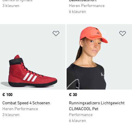
Dames Originals
Basketbalshort
3 kleuren
Heren Performance
6 kleuren
Op verlanglijst zetten
Op
Price
€ 100
Price
€ 30
Combat Speed 4 Schoenen
Runningxadizero Lichtgewicht
Heren Performance
CLIMACOOL Pet
3 kleuren
Performance
6 kleuren