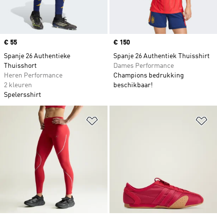
Price
€ 55
Price
€ 150
Spanje 26 Authentieke
Spanje 26 Authentiek Thuisshirt
Thuisshort
Dames Performance
Heren Performance
Champions bedrukking
2 kleuren
beschikbaar!
Spelersshirt
Op verlanglijst zetten
Op