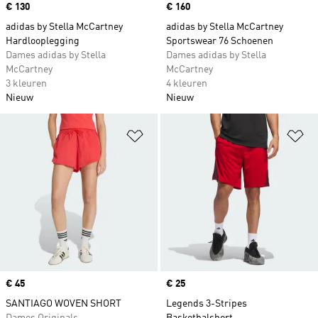
Price
€ 130
Price
€ 160
adidas by Stella McCartney
adidas by Stella McCartney
Hardlooplegging
Sportswear 76 Schoenen
Dames adidas by Stella
Dames adidas by Stella
McCartney
McCartney
3 kleuren
4 kleuren
Nieuw
Nieuw
Op verlanglijst zetten
Op
Price
€ 45
Price
€ 25
SANTIAGO WOVEN SHORT
Legends 3-Stripes