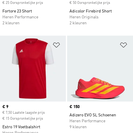
€ 25 Oorspronkelijke prijs
€ 50 Oorspronkelijke prijs
Fortore 23 Short
Adicolor Firebird Short
Heren Performance
Heren Originals
2 kleuren
2 kleuren
Op verlanglijst zetten
Op
Current price
€ 9
Price
€ 150
€ 7,50 Laatste laagste prijs
Adizero EVO SL Schoenen
€ 15 Oorspronkelijke prijs
Heren Performance
Estro 19 Voetbalshirt
9 kleuren