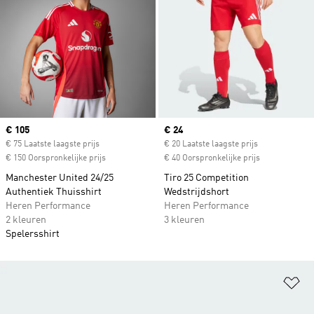
Current price
€ 105
Current price
€ 24
€ 75 Laatste laagste prijs
€ 20 Laatste laagste prijs
€ 150 Oorspronkelijke prijs
€ 40 Oorspronkelijke prijs
Manchester United 24/25
Tiro 25 Competition
Authentiek Thuisshirt
Wedstrijdshort
Heren Performance
Heren Performance
2 kleuren
3 kleuren
Spelersshirt
Op