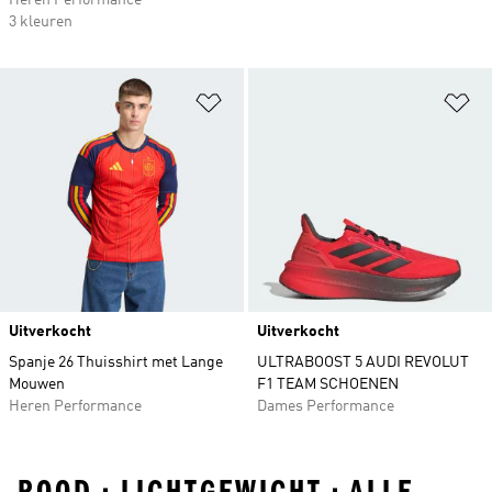
Heren Performance
3 kleuren
Op verlanglijst zetten
Op
Uitverkocht
Uitverkocht
Spanje 26 Thuisshirt met Lange
ULTRABOOST 5 AUDI REVOLUT
Mouwen
F1 TEAM SCHOENEN
Heren Performance
Dames Performance