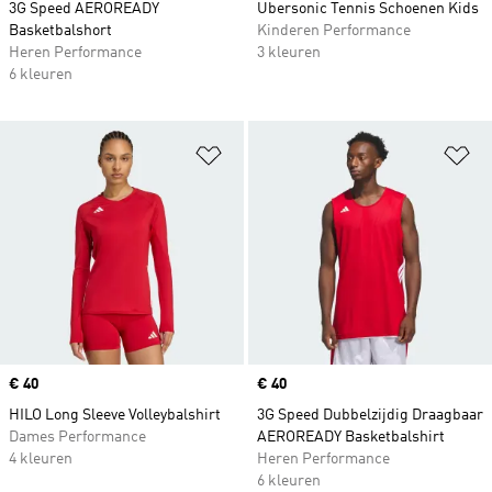
3G Speed AEROREADY
Ubersonic Tennis Schoenen Kids
Basketbalshort
Kinderen Performance
Heren Performance
3 kleuren
6 kleuren
Op verlanglijst zetten
Op
Price
€ 40
Price
€ 40
HILO Long Sleeve Volleybalshirt
3G Speed Dubbelzijdig Draagbaar
Dames Performance
AEROREADY Basketbalshirt
4 kleuren
Heren Performance
6 kleuren