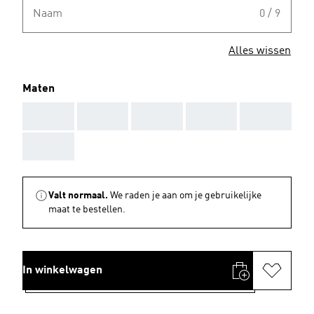
Naam
0 / 9
Alles wissen
Maten
AAA
AAA
AAA
AAA
AAA
AAA
Valt normaal.
We raden je aan om je gebruikelijke
maat te bestellen.
In winkelwagen