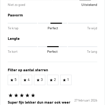
Niet zo goed
Uitstekend
Pasvorm
Te krap
Perfect
Te wijd
Lengte
Te kort
Perfect
Te lang
Filter op aantal sterren
5
4
3
2
1
27 februari 2026
Super fijn lekker dun maar ook weer