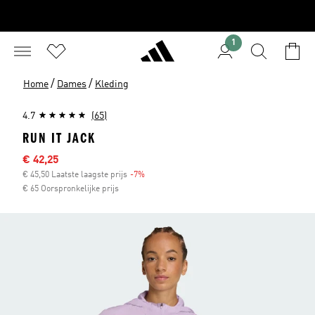
1
/
/
Home
Dames
Kleding
4.7
(65)
RUN IT JACK
Afgeprijsde prijs
€ 42,25
€ 45,50 Laatste laagste prijs
-7%
Korting
€ 65 Oorspronkelijke prijs