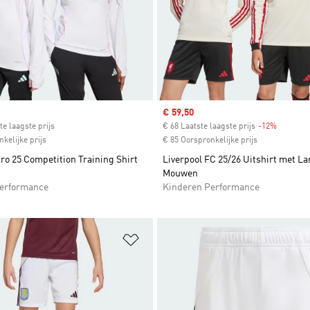
ice
Sale price
€ 59,50
te laagste prijs
€ 68 Laatste laagste prijs
-12%
Discount
kelijke prijs
€ 85 Oorspronkelijke prijs
ro 25 Competition Training Shirt
Liverpool FC 25/26 Uitshirt met L
Mouwen
erformance
Kinderen Performance
t zetten
Op verlanglijst zetten