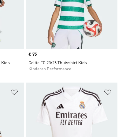
Price
€ 75
 Kids
Celtic FC 25/26 Thuisshirt Kids
Kinderen Performance
Op verlanglijst zetten
Op verlangl