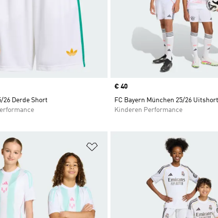
Price
€ 40
/26 Derde Short
FC Bayern München 25/26 Uitshort
erformance
Kinderen Performance
t zetten
Op verlanglijst zetten