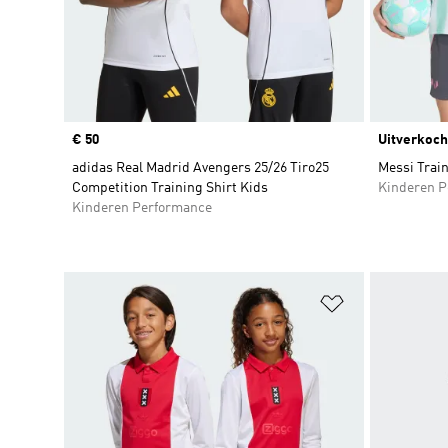
Price
€ 50
Uitverkoch
adidas Real Madrid Avengers 25/26 Tiro25
Messi Train
Competition Training Shirt Kids
Kinderen P
Kinderen Performance
Op verlanglijs