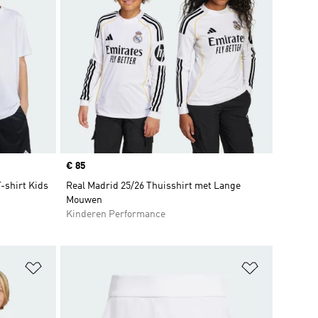
Price
€ 85
T-shirt Kids
Real Madrid 25/26 Thuisshirt met Lange
Mouwen
Kinderen Performance
Op verlanglijst zetten
Op verlangl