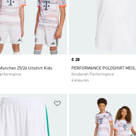
Price
€ 28
München 25/26 Uitshirt Kids
PERFORMANCE POLOSHIRT MEIS
erformance
Kinderen Performance
4 kleuren
t zetten
Op verlanglijst zetten