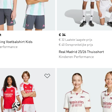
t
Current price
€ 34
€ 32 Laatste laagste prijs
ing Voetbalshirt Kids
€ 40 Oorspronkelijke prijs
erformance
Real Madrid 25/26 Thuisshort
Kinderen Performance
t zetten
Op verlanglijst zetten