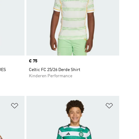
Price
€ 75
JES
Celtic FC 25/26 Derde Shirt
Kinderen Performance
Op verlanglijst zetten
Op verlangl