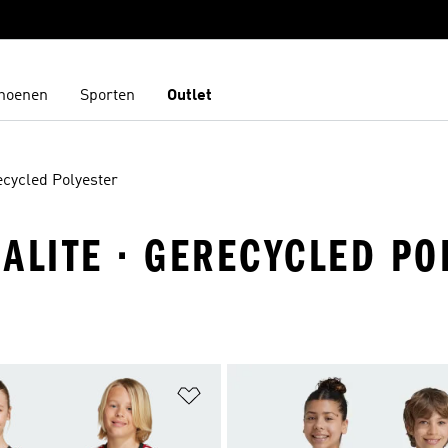
hoenen
Sporten
Outlet
cycled Polyester
IMALITE · GERECYCLED P
t zetten
Op verlanglijst zetten