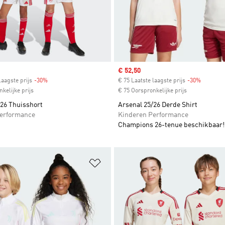
Sale price
€ 52,50
laagste prijs
-30%
Discount
€ 75 Laatste laagste prijs
-30%
Discount
kelijke prijs
€ 75 Oorspronkelijke prijs
/26 Thuisshort
Arsenal 25/26 Derde Shirt
erformance
Kinderen Performance
Champions 26-tenue beschikbaar!
t zetten
Op verlanglijst zetten