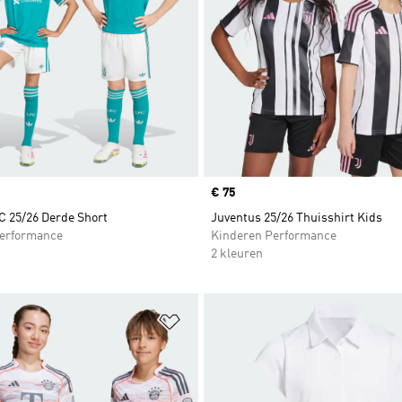
Price
€ 75
C 25/26 Derde Short
Juventus 25/26 Thuisshirt Kids
erformance
Kinderen Performance
2 kleuren
t zetten
Op verlanglijst zetten