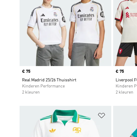
Price
€ 75
Price
€ 75
Real Madrid 25/26 Thuisshirt
Liverpool F
Kinderen Performance
Kinderen P
2 kleuren
2 kleuren
Op verlanglijs