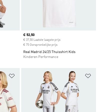
Current price
€ 52,50
€ 37,50 Laatste laagste prijs
€ 75 Oorspronkelijke prijs
Real Madrid 24/25 Thuisshirt Kids
Kinderen Performance
Op verlanglijst zetten
Op verlangl