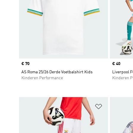
Price
€ 70
Price
€ 40
AS Roma 25/26 Derde Voetbalshirt Kids
Liverpool F
Kinderen Performance
Kinderen P
Op verlanglijs