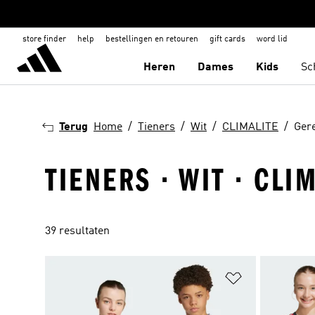
store finder
help
bestellingen en retouren
gift cards
word lid
Heren
Dames
Kids
Sc
Terug
Home
Tieners
Wit
CLIMALITE
Gere
TIENERS · WIT · CL
39 resultaten
Op verlanglijs