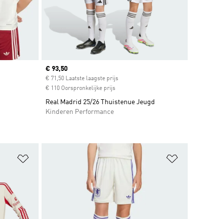
Current price
€ 93,50
€ 71,50 Laatste laagste prijs
€ 110 Oorspronkelijke prijs
Real Madrid 25/26 Thuistenue Jeugd
Kinderen Performance
Op verlanglijst zetten
Op verlangl