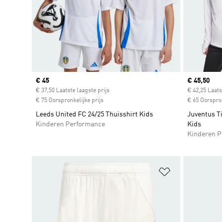
Current price
€ 45
Current pr
€ 45,50
€ 37,50 Laatste laagste prijs
€ 42,25 Laats
€ 75 Oorspronkelijke prijs
€ 65 Oorspron
Leeds United FC 24/25 Thuisshirt Kids
Juventus Ti
Kinderen Performance
Kids
Kinderen P
Op verlanglijs