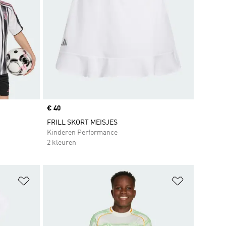
Price
€ 40
FRILL SKORT MEISJES
Kinderen Performance
2 kleuren
Op verlanglijst zetten
Op verlangl