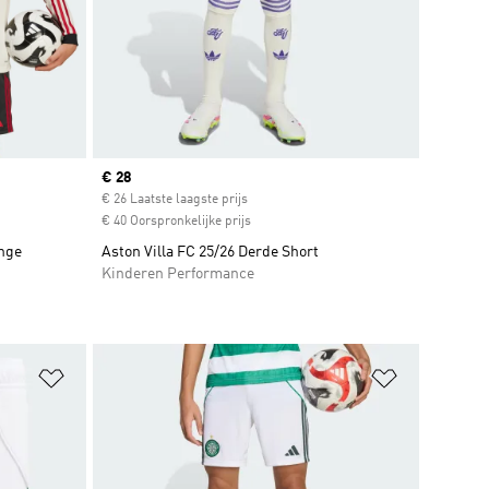
Current price
€ 28
€ 26 Laatste laagste prijs
€ 40 Oorspronkelijke prijs
ange
Aston Villa FC 25/26 Derde Short
Kinderen Performance
Op verlanglijst zetten
Op verlangl