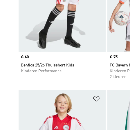
Price
€ 40
Price
€ 75
Benfica 25/26 Thuisshort Kids
FC Bayern 
Kinderen Performance
Kinderen P
2 kleuren
Op verlanglijs