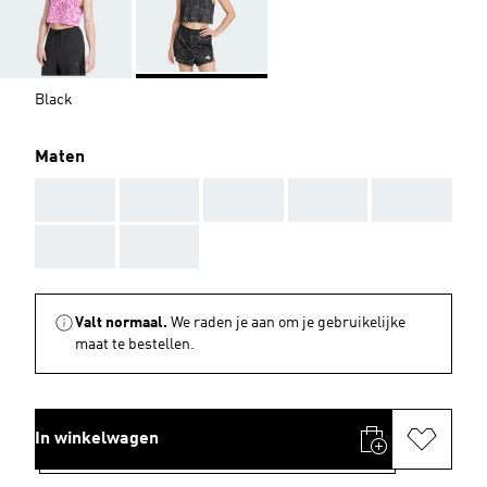
Black
Maten
AAA
AAA
AAA
AAA
AAA
AAA
AAA
Valt normaal.
We raden je aan om je gebruikelijke
maat te bestellen.
In winkelwagen