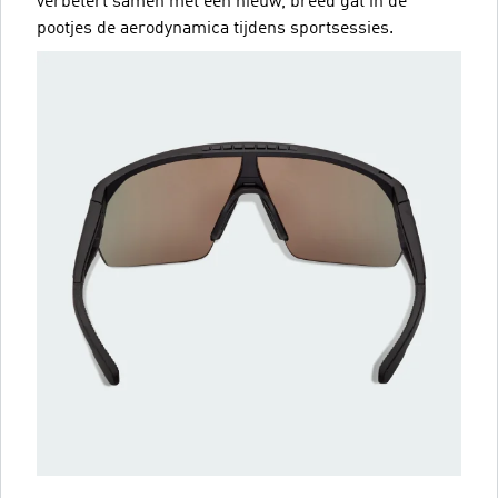
verbetert samen met een nieuw, breed gat in de
pootjes de aerodynamica tijdens sportsessies.