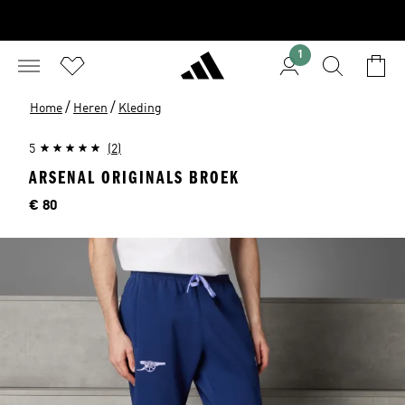
1
/
/
Home
Heren
Kleding
5
(2)
ARSENAL ORIGINALS BROEK
Prijs
€ 80