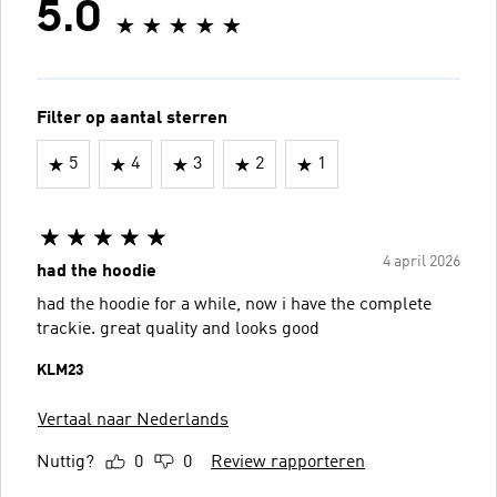
5.0
Filter op aantal sterren
5
4
3
2
1
4 april 2026
had the hoodie
had the hoodie for a while, now i have the complete
trackie. great quality and looks good
KLM23
Vertaal naar Nederlands
Nuttig?
0
0
Review rapporteren