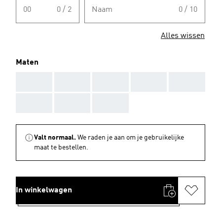
00
0 / 2
Naam
0 / 10
Alles wissen
Maten
AAA
AAA
AAA
AAA
AAA
AAA
AAA
AAA
Valt normaal.
We raden je aan om je gebruikelijke
maat te bestellen.
In winkelwagen