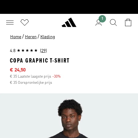
1
/
/
Home
Heren
Kleding
4.8
(29)
COPA GRAPHIC T-SHIRT
Afgeprijsde prijs
€ 24,50
€ 35 Laatste laagste prijs
-30%
Korting
€ 35 Oorspronkelijke prijs