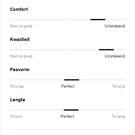
Comfort
Niet zo goed
Uitstekend
Kwaliteit
Niet zo goed
Uitstekend
Pasvorm
Te krap
Perfect
Te wijd
Lengte
Te kort
Perfect
Te lang