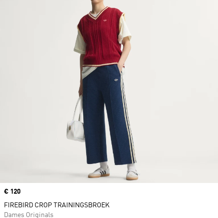
Price
€ 120
FIREBIRD CROP TRAININGSBROEK
Dames Originals