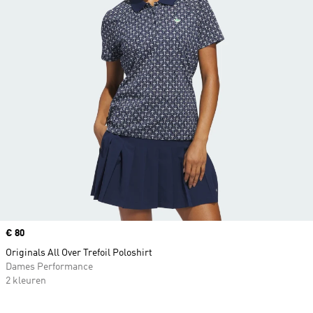
Price
€ 80
Originals All Over Trefoil Poloshirt
Dames Performance
2 kleuren