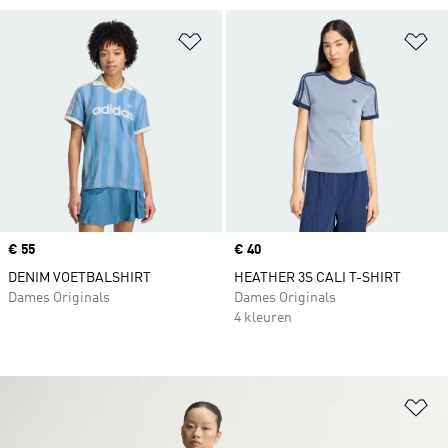
Op verlanglijst zetten
Op
Price
€ 55
Price
€ 40
DENIM VOETBALSHIRT
HEATHER 3S CALI T-SHIRT
Dames Originals
Dames Originals
4 kleuren
Op