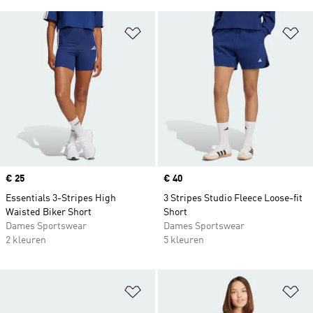
Op verlanglijst zetten
Op
Price
€ 25
Price
€ 40
Essentials 3-Stripes High
3 Stripes Studio Fleece Loose-fit
Waisted Biker Short
Short
Dames Sportswear
Dames Sportswear
2 kleuren
5 kleuren
Op verlanglijst zetten
Op