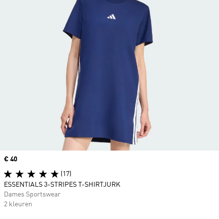
Price
€ 40
(17)
ESSENTIALS 3-STRIPES T-SHIRTJURK
Dames Sportswear
2 kleuren