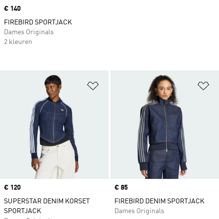
Price
€ 140
FIREBIRD SPORTJACK
Dames Originals
2 kleuren
Op verlanglijst zetten
Op
Price
€ 120
Price
€ 85
SUPERSTAR DENIM KORSET
FIREBIRD DENIM SPORTJACK
SPORTJACK
Dames Originals