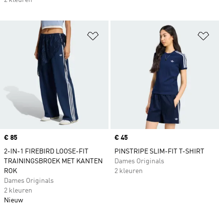
2 kleuren
Op verlanglijst zetten
Op
Price
€ 85
Price
€ 45
2-IN-1 FIREBIRD LOOSE-FIT
PINSTRIPE SLIM-FIT T-SHIRT
TRAININGSBROEK MET KANTEN
Dames Originals
ROK
2 kleuren
Dames Originals
2 kleuren
Nieuw