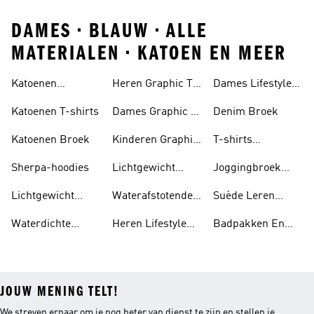
DAMES • BLAUW • ALLE
MATERIALEN • KATOEN EN MEER
Katoenen
Heren Graphic T-
Dames Lifestyle
Trainingspakken
shirts
Running
Katoenen T-shirts
Dames Graphic T-
Denim Broek
shirts
Katoenen Broek
Kinderen Graphic
T-shirts
T-shirts
Gerecycled
Sherpa-hoodies
Lichtgewicht
Joggingbroek
Polyester
Hoodies
Gerecycled
Lichtgewicht
Waterafstotende
Suède Leren
Polyester
Jassen
Jassen
Sneakers
Waterdichte
Heren Lifestyle
Badpakken En
Kleding
Running
Tankini's
JOUW MENING TELT!
We streven ernaar om je nog beter van dienst te zijn en stellen je