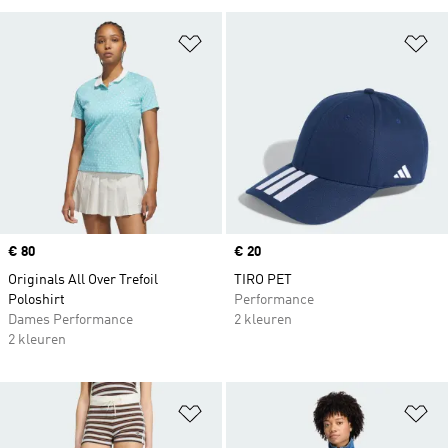
Op verlanglijst zetten
Op
Price
€ 80
Price
€ 20
Originals All Over Trefoil
TIRO PET
Poloshirt
Performance
Dames Performance
2 kleuren
2 kleuren
Op verlanglijst zetten
Op