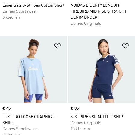
Essentials 3-Stripes Cotton Short
ADIDAS LIBERTY LONDON
Dames Sportswear
FIREBIRD MID RISE STRAIGHT
3 kleuren
DENIM BROEK
Dames Originals
Op verlanglijst zetten
Op
Price
€ 45
Price
€ 35
LUX TIRO LOOSE GRAPHIC T-
3-STRIPES SLIM-FIT T-SHIRT
SHIRT
Dames Originals
Dames Sportswear
15 kleuren