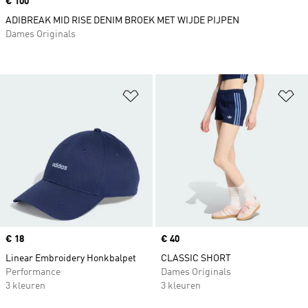
Price
€ 100
ADIBREAK MID RISE DENIM BROEK MET WIJDE PIJPEN
Dames Originals
Op verlanglijst zetten
Op
Price
€ 18
Price
€ 40
Linear Embroidery Honkbalpet
CLASSIC SHORT
Performance
Dames Originals
3 kleuren
3 kleuren