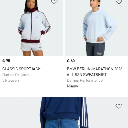
Op verlanglijst zetten
Op
Price
€ 75
Price
€ 60
CLASSIC SPORTJACK
BMW BERLIN-MARATHON 2026
Dames Originals
ALL SZN SWEATSHIRT
5 kleuren
Dames Performance
Nieuw
Op