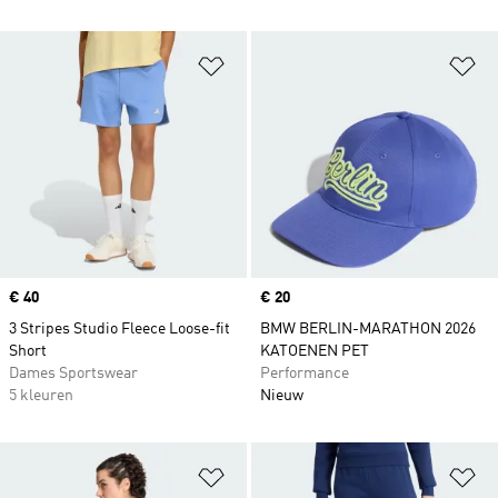
Op verlanglijst zetten
Op
Price
€ 40
Price
€ 20
3 Stripes Studio Fleece Loose-fit
BMW BERLIN-MARATHON 2026
Short
KATOENEN PET
Dames Sportswear
Performance
5 kleuren
Nieuw
Op verlanglijst zetten
Op