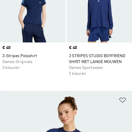
Price
€ 40
Price
€ 40
3-Stripes Poloshirt
3 STRIPES STUDIO BOYFRIEND
Dames Originals
SHIRT MET LANGE MOUWEN
5 kleuren
Dames Sportswear
5 kleuren
Op