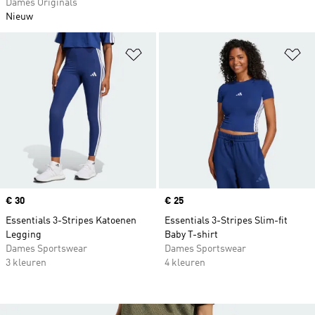
Dames Originals
Nieuw
Op verlanglijst zetten
Op
Price
€ 30
Price
€ 25
Essentials 3-Stripes Katoenen
Essentials 3-Stripes Slim-fit
Legging
Baby T-shirt
Dames Sportswear
Dames Sportswear
3 kleuren
4 kleuren