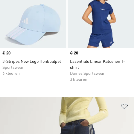
Price
€ 20
Price
€ 20
3-Stripes New Logo Honkbalpet
Essentials Linear Katoenen T-
Sportswear
shirt
6 kleuren
Dames Sportswear
3 kleuren
Op