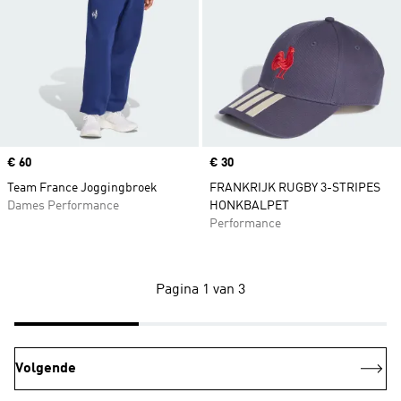
Price
€ 60
Price
€ 30
Team France Joggingbroek
FRANKRIJK RUGBY 3-STRIPES
Dames Performance
HONKBALPET
Performance
Pagina 1 van 3
Volgende