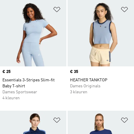
Op verlanglijst zetten
Op
Price
€ 25
Price
€ 35
Essentials 3-Stripes Slim-fit
HEATHER TANKTOP
Baby T-shirt
Dames Originals
Dames Sportswear
3 kleuren
4 kleuren
Op verlanglijst zetten
Op