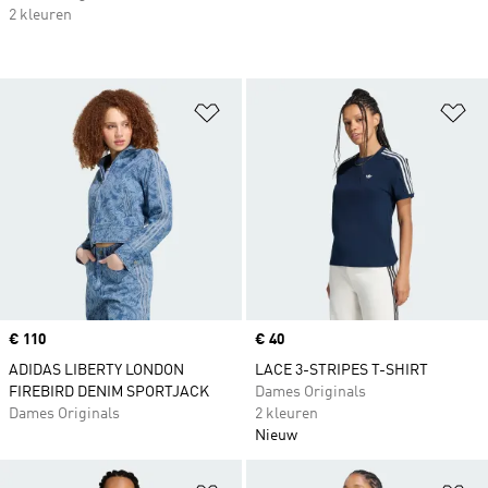
2 kleuren
Op verlanglijst zetten
Op
Price
€ 110
Price
€ 40
ADIDAS LIBERTY LONDON
LACE 3-STRIPES T-SHIRT
FIREBIRD DENIM SPORTJACK
Dames Originals
Dames Originals
2 kleuren
Nieuw