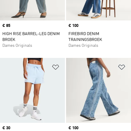
Price
€ 85
Price
€ 100
HIGH RISE BARREL-LEG DENIM
FIREBIRD DENIM
BROEK
TRAININGSBROEK
Dames Originals
Dames Originals
Op verlanglijst zetten
Op
Price
€ 30
Price
€ 100