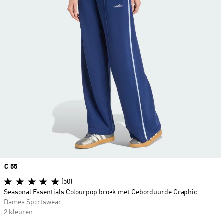
Price
€ 55
(50)
Seasonal Essentials Colourpop broek met Geborduurde Graphic
Dames Sportswear
2 kleuren