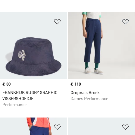
Op verlanglijst zetten
Op
Price
€ 30
Price
€ 110
FRANKRIJK RUGBY GRAPHIC
Originals Broek
VISSERSHOEDJE
Dames Performance
Performance
Op verlanglijst zetten
Op