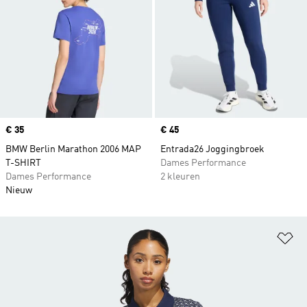
Price
€ 35
Price
€ 45
BMW Berlin Marathon 2006 MAP
Entrada26 Joggingbroek
T-SHIRT
Dames Performance
Dames Performance
2 kleuren
Nieuw
Op