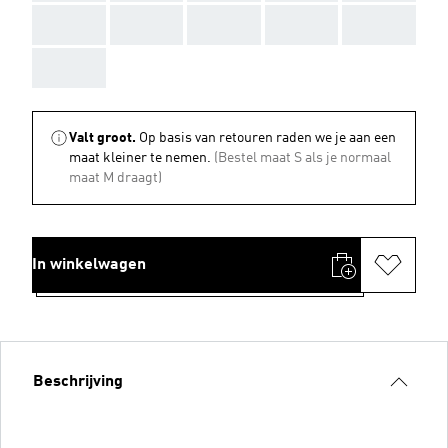
AAA
AAA
AAA
AAA
AAA
AAA
Valt groot.
Op basis van retouren raden we je aan een
maat kleiner te nemen.
(Bestel maat S als je normaal
maat M draagt)
In winkelwagen
Beschrijving