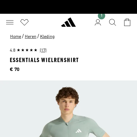
1
/
/
Home
Heren
Kleding
4.8
(17)
ESSENTIALS WIELRENSHIRT
Prijs
€ 70