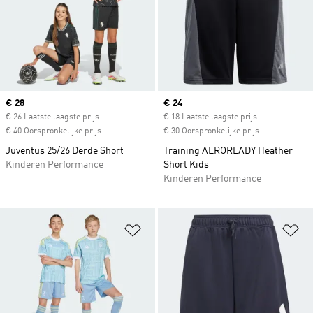
Current price
€ 28
Current price
€ 24
€ 26 Laatste laagste prijs
€ 18 Laatste laagste prijs
€ 40 Oorspronkelijke prijs
€ 30 Oorspronkelijke prijs
Juventus 25/26 Derde Short
Training AEROREADY Heather
Kinderen Performance
Short Kids
Kinderen Performance
Op verlanglijst zetten
Op