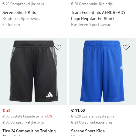
€ 23 Oorspronkelijke prijs
€ 20 Oorspronkelijke prijs
Sereno Short Kids
Train Essentials AEROREADY
Kinderen Sportswear
Logo Regular-Fit Short
3 kleuren
Kinderen Sportswear
Op verlanglijst zetten
Op
Sale price
€ 21
Current price
€ 11,50
€ 30 Laatste laagste prijs
-30%
Discount
€ 9,20 Laatste laagste prijs
€ 30 Oorspronkelijke prijs
€ 23 Oorspronkelijke prijs
Tiro 24 Competition Training
Sereno Short Kids