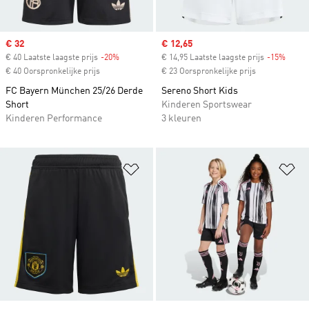
Sale price
€ 32
Sale price
€ 12,65
€ 40 Laatste laagste prijs
-20%
Discount
€ 14,95 Laatste laagste prijs
-15%
Disco
€ 40 Oorspronkelijke prijs
€ 23 Oorspronkelijke prijs
FC Bayern München 25/26 Derde
Sereno Short Kids
Short
Kinderen Sportswear
Kinderen Performance
3 kleuren
Op verlanglijst zetten
Op