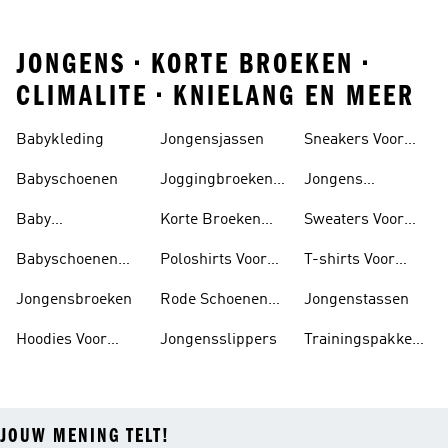
JONGENS • KORTE BROEKEN •
CLIMALITE • KNIELANG EN MEER
Babykleding
Jongensjassen
Sneakers Voor
Jongens
Babyschoenen
Joggingbroeken
Jongens
Voor Jongens
Sportshirts
Baby
Korte Broeken
Sweaters Voor
Trainingspak
Voor Jongens
Jongens
Babyschoenen
Poloshirts Voor
T-shirts Voor
Jongens
Jongens
Jongens
Jongensbroeken
Rode Schoenen
Jongenstassen
Voor Jongens
Hoodies Voor
Jongensslippers
Trainingspakken
Jongens
Voor Jongens
JOUW MENING TELT!