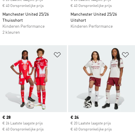
€ 26 Laatste laagste prijs
€ 26 Laatste laagste prijs
€ 40 Oorspronkelijke prijs
€ 40 Oorspronkelijke prijs
Manchester United 25/26
Manchester United 25/26
Thuisshort
Uitshort
Kinderen Performance
Kinderen Performance
2 kleuren
Op verlanglijst zetten
Op
Current price
€ 28
Current price
€ 24
€ 26 Laatste laagste prijs
€ 20 Laatste laagste prijs
€ 40 Oorspronkelijke prijs
€ 40 Oorspronkelijke prijs