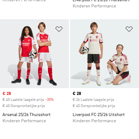
Kinderen Performance
Liverpool FC 25/26 Thuisshort
Kinderen Performance
Op verlanglijst zetten
Op
Sale price
€ 28
Current price
€ 28
€ 40 Laatste laagste prijs
-30%
Discount
€ 26 Laatste laagste prijs
€ 40 Oorspronkelijke prijs
€ 40 Oorspronkelijke prijs
Arsenal 25/26 Thuisshort
Liverpool FC 25/26 Uitshort
Kinderen Performance
Kinderen Performance