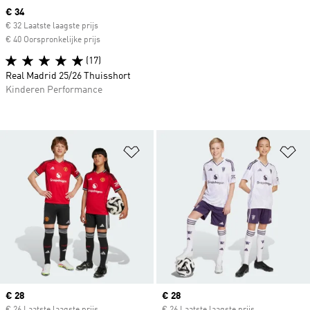
Current price
€ 34
€ 32 Laatste laagste prijs
€ 40 Oorspronkelijke prijs
(17)
Real Madrid 25/26 Thuisshort
Kinderen Performance
Op verlanglijst zetten
Op
Current price
€ 28
Current price
€ 28