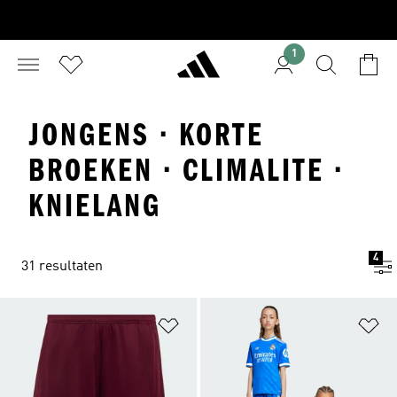
1
JONGENS · KORTE
BROEKEN · CLIMALITE ·
KNIELANG
4
31 resultaten
Op verlanglijst zetten
Op