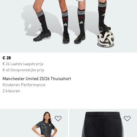
Current price
€ 28
€ 26 Laatste laagste prijs
€ 40 Oorspronkelijke prijs
Manchester United 25/26 Thuisshort
Kinderen Performance
2 kleuren
Op verlanglijst zetten
Op