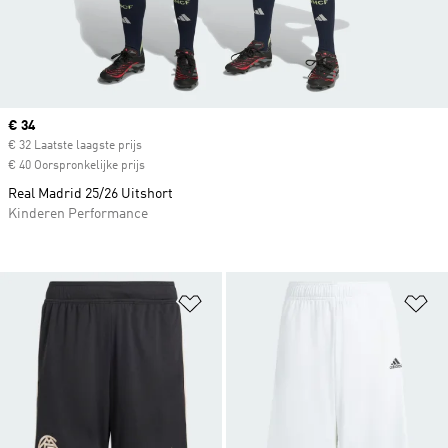
Current price
€ 34
€ 32 Laatste laagste prijs
€ 40 Oorspronkelijke prijs
Real Madrid 25/26 Uitshort
Kinderen Performance
Op verlanglijst zetten
Op