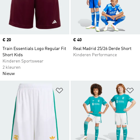
Price
€ 20
Price
€ 40
Train Essentials Logo Regular Fit
Real Madrid 25/26 Derde Short
Short Kids
Kinderen Performance
Kinderen Sportswear
2 kleuren
Nieuw
Op verlanglijst zetten
Op