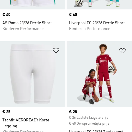
Price
€ 40
Price
€ 40
AS Roma 25/26 Derde Short
Liverpool FC 25/26 Derde Short
Kinderen Performance
Kinderen Performance
Op verlanglijst zetten
Op
Price
€ 25
Current price
€ 28
€ 26 Laatste laagste prijs
Techfit AEROREADY Korte
€ 40 Oorspronkelijke prijs
Legging