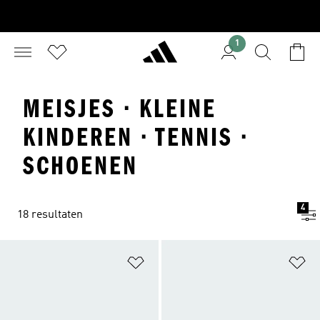
1
MEISJES · KLEINE
KINDEREN · TENNIS ·
SCHOENEN
4
18 resultaten
Op verlanglijst zetten
Op