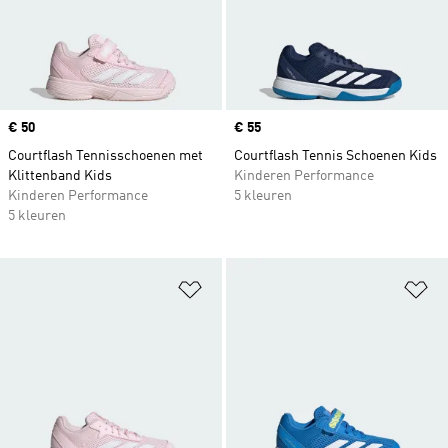
Price
€ 50
Price
€ 55
Courtflash Tennisschoenen met
Courtflash Tennis Schoenen Kids
Klittenband Kids
Kinderen Performance
Kinderen Performance
5 kleuren
5 kleuren
Op verlanglijst zetten
Op