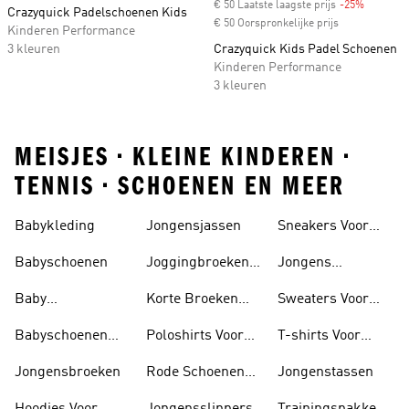
€ 50 Laatste laagste prijs
-25%
Discount
Crazyquick Padelschoenen Kids
€ 50 Oorspronkelijke prijs
Kinderen Performance
3 kleuren
Crazyquick Kids Padel Schoenen
Kinderen Performance
3 kleuren
MEISJES • KLEINE KINDEREN •
TENNIS • SCHOENEN EN MEER
Babykleding
Jongensjassen
Sneakers Voor
Jongens
Babyschoenen
Joggingbroeken
Jongens
Voor Jongens
Sportshirts
Baby
Korte Broeken
Sweaters Voor
Trainingspak
Voor Jongens
Jongens
Babyschoenen
Poloshirts Voor
T-shirts Voor
Jongens
Jongens
Jongens
Jongensbroeken
Rode Schoenen
Jongenstassen
Voor Jongens