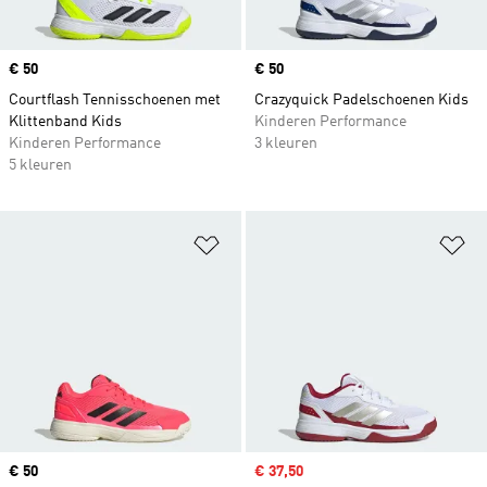
Price
€ 50
Price
€ 50
Courtflash Tennisschoenen met
Crazyquick Padelschoenen Kids
Klittenband Kids
Kinderen Performance
Kinderen Performance
3 kleuren
5 kleuren
Op verlanglijst zetten
Op
Price
€ 50
Sale price
€ 37,50