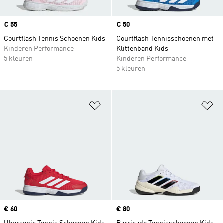
Price
€ 55
Price
€ 50
Courtflash Tennis Schoenen Kids
Courtflash Tennisschoenen met
Kinderen Performance
Klittenband Kids
5 kleuren
Kinderen Performance
5 kleuren
Op verlanglijst zetten
Op
Price
€ 60
Price
€ 80