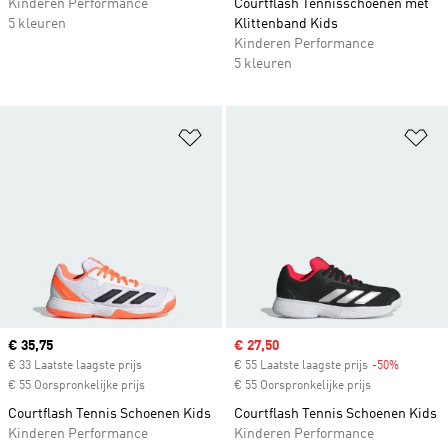
Kinderen Performance
Courtflash Tennisschoenen met
5 kleuren
Klittenband Kids
Kinderen Performance
5 kleuren
Op verlanglijst zetten
Op
Current price
€ 35,75
Sale price
€ 27,50
€ 33 Laatste laagste prijs
€ 55 Laatste laagste prijs
-50%
Discount
€ 55 Oorspronkelijke prijs
€ 55 Oorspronkelijke prijs
Courtflash Tennis Schoenen Kids
Courtflash Tennis Schoenen Kids
Kinderen Performance
Kinderen Performance