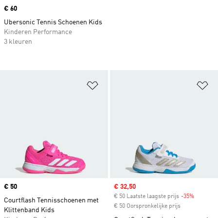
Price
€ 60
Ubersonic Tennis Schoenen Kids
Kinderen Performance
3 kleuren
Op verlanglijst zetten
Op
Price
€ 50
Sale price
€ 32,50
€ 50 Laatste laagste prijs
-35%
Discount
Courtflash Tennisschoenen met
€ 50 Oorspronkelijke prijs
Klittenband Kids