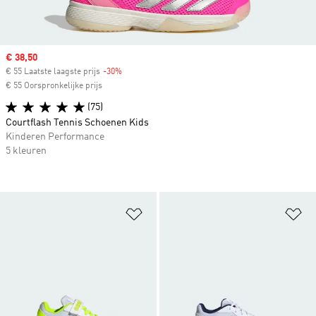
Sale price
€ 38,50
€ 55 Laatste laagste prijs
-30%
Discount
€ 55 Oorspronkelijke prijs
(75)
Courtflash Tennis Schoenen Kids
Kinderen Performance
5 kleuren
Op verlanglijst zetten
Op