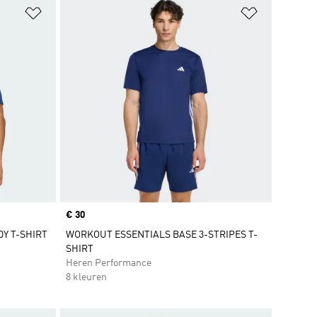
Op verlanglijst zetten
Op verlangl
Price
€ 30
Y T-SHIRT
WORKOUT ESSENTIALS BASE 3-STRIPES T-
SHIRT
Heren Performance
8 kleuren