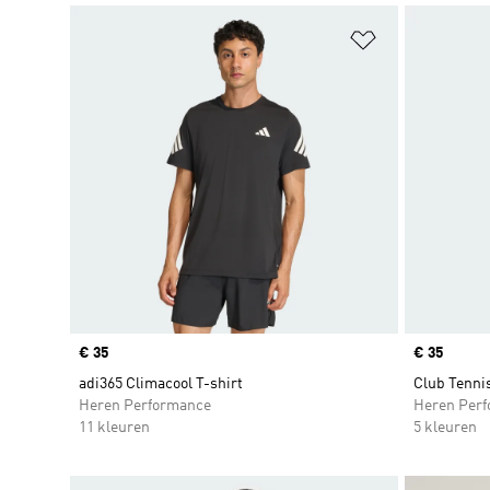
Op verlanglijs
Price
€ 35
Price
€ 35
adi365 Climacool T-shirt
Club Tennis
Heren Performance
Heren Per
11 kleuren
5 kleuren