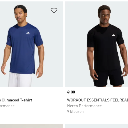
t zetten
Op verlanglijst zetten
Price
€ 30
 Climacool T-shirt
WORKOUT ESSENTIALS FEELREAD
formance
Heren Performance
9 kleuren