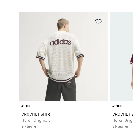
Op verlanglijs
Price
€ 100
Price
€ 100
CROCHET SHIRT
CROCHET 
Heren Originals
Heren Orig
2 kleuren
2 kleuren