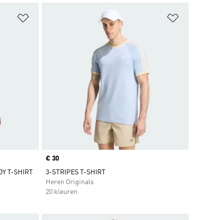
Op verlanglijst zetten
Op verlangl
Price
€ 30
Y T-SHIRT
3-STRIPES T-SHIRT
Heren Originals
20 kleuren