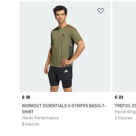
Op verlanglijs
Price
€ 30
Price
€ 23
WORKOUT ESSENTIALS 3-STRIPES BASIS-T-
TREFOIL E
SHIRT
Heren Orig
Heren Performance
3 kleuren
8 kleuren