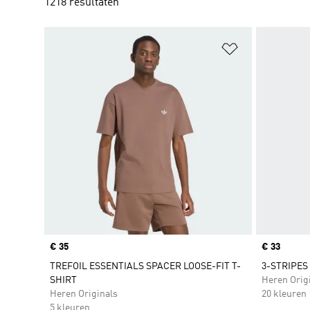
1218 resultaten
Op verlanglijs
Price
€ 35
Price
€ 33
TREFOIL ESSENTIALS SPACER LOOSE-FIT T-
3-STRIPES
SHIRT
Heren Orig
Heren Originals
20 kleuren
5 kleuren