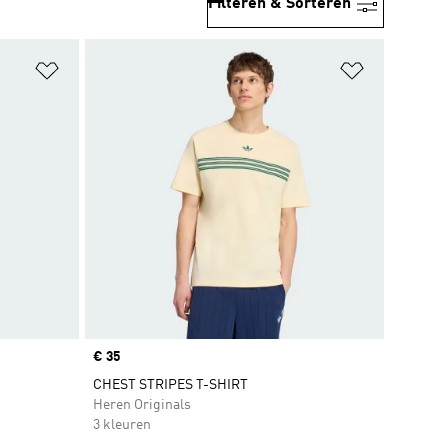
Filteren & Sorteren
Op verlanglijst zetten
Op verlangl
Price
€ 35
CHEST STRIPES T-SHIRT
Heren Originals
3 kleuren