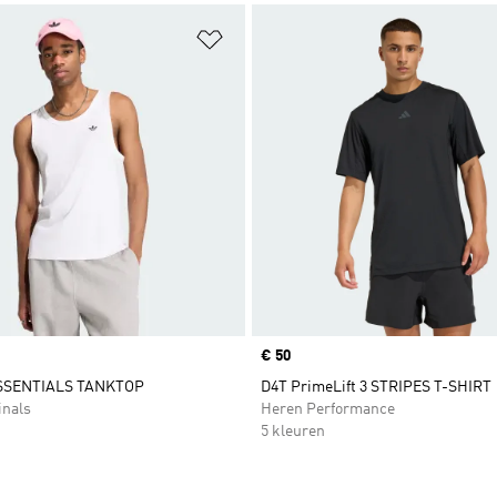
t zetten
Op verlanglijst zetten
Price
€ 50
SSENTIALS TANKTOP
D4T PrimeLift 3 STRIPES T-SHIRT
inals
Heren Performance
5 kleuren