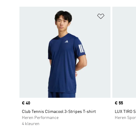
Op verlanglijs
Price
€ 40
Price
€ 55
Club Tennis Climacool 3-Stripes T-shirt
LUX TIRO 
Heren Performance
Heren Spor
4 kleuren