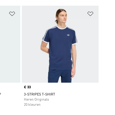
Op verlanglijst zetten
Op verlangl
Price
€ 33
P
3-STRIPES T-SHIRT
Heren Originals
20 kleuren