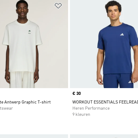
t zetten
Op verlanglijst zetten
Price
€ 30
te Antwerp Graphic T-shirt
WORKOUT ESSENTIALS FEELREAD
tswear
Heren Performance
9 kleuren