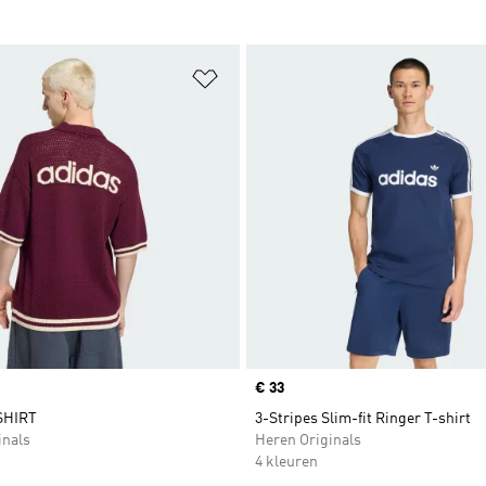
t zetten
Op verlanglijst zetten
Price
€ 33
SHIRT
3-Stripes Slim-fit Ringer T-shirt
inals
Heren Originals
4 kleuren