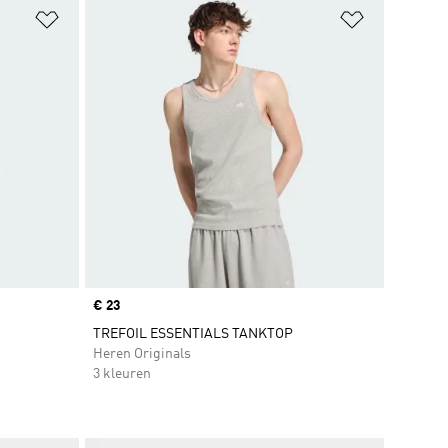
Op verlanglijst zetten
Op verlangl
Price
€ 23
TREFOIL ESSENTIALS TANKTOP
Heren Originals
3 kleuren