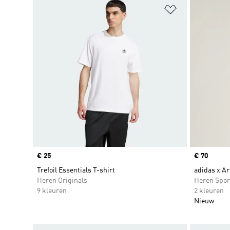
Op verlanglijs
Price
€ 25
Price
€ 70
Trefoil Essentials T-shirt
adidas x Ar
Heren Originals
Heren Spor
9 kleuren
2 kleuren
Nieuw