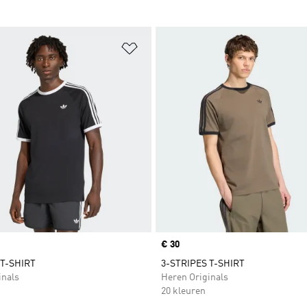
t zetten
Op verlanglijst zetten
Price
€ 30
 T-SHIRT
3-STRIPES T-SHIRT
inals
Heren Originals
20 kleuren