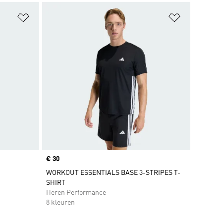
Op verlanglijst zetten
Op verlangl
Price
€ 30
WORKOUT ESSENTIALS BASE 3-STRIPES T-
SHIRT
Heren Performance
8 kleuren