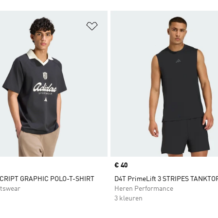
t zetten
Op verlanglijst zetten
Price
€ 40
SCRIPT GRAPHIC POLO-T-SHIRT
D4T PrimeLift 3 STRIPES TANKTO
tswear
Heren Performance
3 kleuren