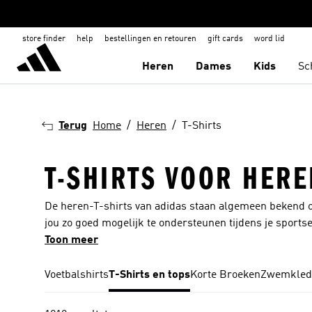
store finder
help
bestellingen en retouren
gift cards
word lid
Heren
Dames
Kids
Sc
Terug
Home
Heren
T-Shirts
T-SHIRTS VOOR HERE
De heren-T-shirts van adidas staan algemeen bekend o
jou zo goed mogelijk te ondersteunen tijdens je sportse
hoogwaardige materialen die zweetafvoerend zijn en je
Toon meer
stoffen zijn soepel, voelen aan als een tweede huid en 
sportief, maar ook stijlvol en modieus. We evolueren st
Voetbalshirts
T-Shirts en tops
Korte Broeken
Zwemkled
heren altijd kiezen uit diverse stijlen die beschikbaar z
dagelijkse bezigheden.