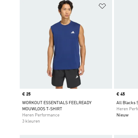
Op verlanglijs
Price
€ 25
Price
€ 45
WORKOUT ESSENTIALS FEELREADY
All Blacks 
MOUWLOOS T-SHIRT
Heren Per
Heren Performance
Nieuw
3 kleuren