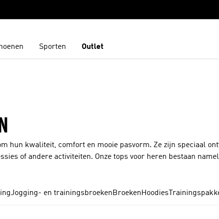
hoenen
Sporten
Outlet
N
m hun kwaliteit, comfort en mooie pasvorm. Ze zijn speciaal o
ssies of andere activiteiten. Onze tops voor heren bestaan nameli
 droog houden tijdens warme dagen en intense trainingen. De z
bieden optimale bewegingsvrijheid. En onze heren-T-shirts zijn n
eeds mee met de laatste trends en je kunt in onze collectie T-shi
ing
Jogging- en trainingsbroeken
Broeken
Hoodies
Trainingspakk
ijn in alle maten, kleuren en prints. Ideaal voor op het sportveld o