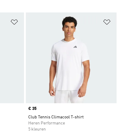
Op verlanglijst zetten
Op verlangl
Price
€ 35
Club Tennis Climacool T-shirt
Heren Performance
5 kleuren