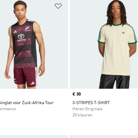
t zetten
Op verlanglijst zetten
Price
€ 30
Singlet voor Zuid-Afrika Tour
3-STRIPES T-SHIRT
formance
Heren Originals
20 kleuren