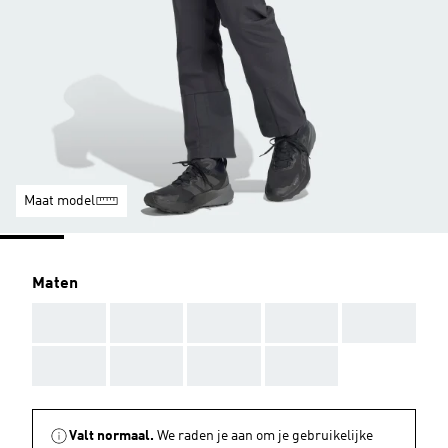
Maat model
Maten
AAA
AAA
AAA
AAA
AAA
AAA
AAA
AAA
AAA
Valt normaal.
We raden je aan om je gebruikelijke