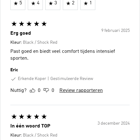
5
4
3
2
1
9 februari 2025
Erg goed
Kleur:
Black / Shock Red
Past goed en biedt veel comfort tijdens intensief
sporten.
Eric
Erkende Koper
Gestimuleerde Review
Nuttig?
0
0
Review rapporteren
3 december 2024
In één woord TOP
Kleur:
Black / Shock Red