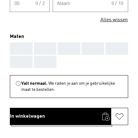
00
0 / 2
Naam
0 / 10
Alles wissen
Maten
AAA
AAA
AAA
AAA
AAA
AAA
AAA
Valt normaal.
We raden je aan om je gebruikelijke
maat te bestellen.
In winkelwagen