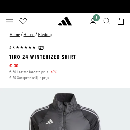
1
/
/
Home
Heren
Kleding
4.8
(37)
TIRO 24 WINTERIZED SHIRT
Afgeprijsde prijs
€ 30
€ 50 Laatste laagste prijs
-40%
Korting
€ 50 Oorspronkelijke prijs