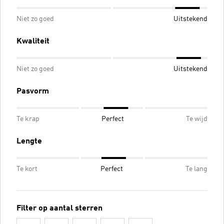
Niet zo goed
Uitstekend
Kwaliteit
Niet zo goed
Uitstekend
Pasvorm
Te krap
Perfect
Te wijd
Lengte
Te kort
Perfect
Te lang
Filter op aantal sterren