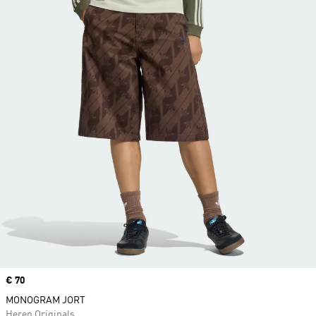
Price
€ 70
MONOGRAM JORT
Heren Originals