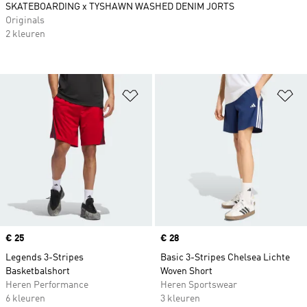
SKATEBOARDING x TYSHAWN WASHED DENIM JORTS
Originals
2 kleuren
Op verlanglijst zetten
Op
Price
€ 25
Price
€ 28
Legends 3-Stripes
Basic 3-Stripes Chelsea Lichte
Basketbalshort
Woven Short
Heren Performance
Heren Sportswear
6 kleuren
3 kleuren