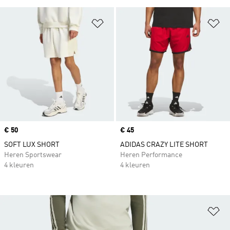
Op verlanglijst zetten
Op
Price
€ 50
Price
€ 45
SOFT LUX SHORT
ADIDAS CRAZY LITE SHORT
Heren Sportswear
Heren Performance
4 kleuren
4 kleuren
Op