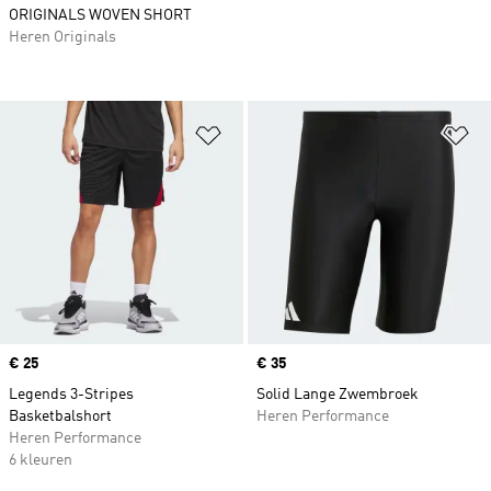
ORIGINALS WOVEN SHORT
Heren Originals
Op verlanglijst zetten
Op
Price
€ 25
Price
€ 35
Legends 3-Stripes
Solid Lange Zwembroek
Basketbalshort
Heren Performance
Heren Performance
6 kleuren