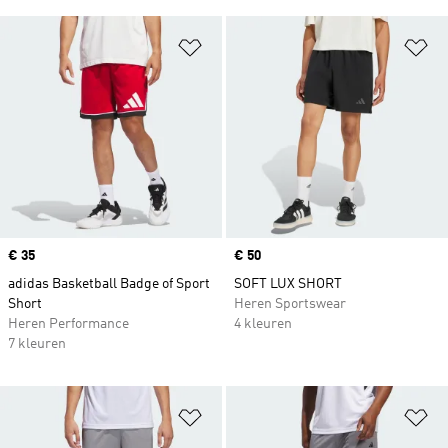
Op verlanglijst zetten
Op
Price
€ 35
Price
€ 50
adidas Basketball Badge of Sport
SOFT LUX SHORT
Short
Heren Sportswear
Heren Performance
4 kleuren
7 kleuren
Op verlanglijst zetten
Op