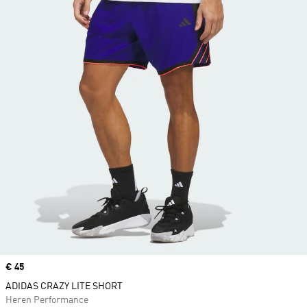
Price
€ 45
ADIDAS CRAZY LITE SHORT
Heren Performance