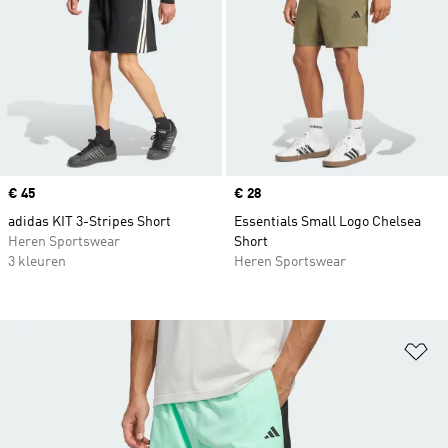
Price
€ 45
Price
€ 28
adidas KIT 3-Stripes Short
Essentials Small Logo Chelsea
Heren Sportswear
Short
3 kleuren
Heren Sportswear
Op