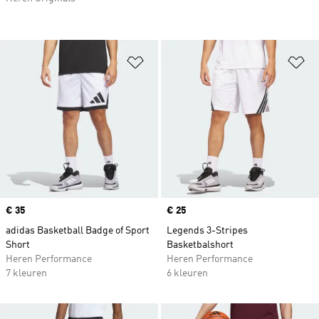
Op verlanglijst zetten
Op
Price
€ 35
Price
€ 25
adidas Basketball Badge of Sport
Legends 3-Stripes
Short
Basketbalshort
Heren Performance
Heren Performance
7 kleuren
6 kleuren