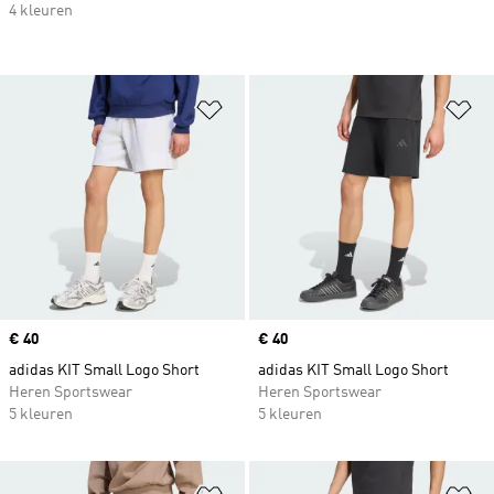
4 kleuren
Op verlanglijst zetten
Op
Price
€ 40
Price
€ 40
adidas KIT Small Logo Short
adidas KIT Small Logo Short
Heren Sportswear
Heren Sportswear
5 kleuren
5 kleuren
Op verlanglijst zetten
Op