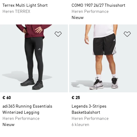
Terrex Multi Light Short
COMO 1907 26/27 Thuisshort
Heren TERREX
Heren Performance
Nieuw
Op verlanglijst zetten
Op
Price
€ 60
Price
€ 25
adi365 Running Essentials
Legends 3-Stripes
Winterized Legging
Basketbalshort
Heren Performance
Heren Performance
Nieuw
6 kleuren