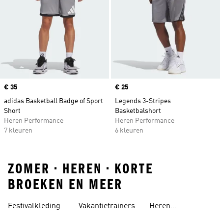
Price
€ 35
Price
€ 25
adidas Basketball Badge of Sport
Legends 3-Stripes
Short
Basketbalshort
Heren Performance
Heren Performance
7 kleuren
6 kleuren
ZOMER • HEREN • KORTE
BROEKEN EN MEER
Festivalkleding
Vakantietrainers
Heren
Zomersneakers