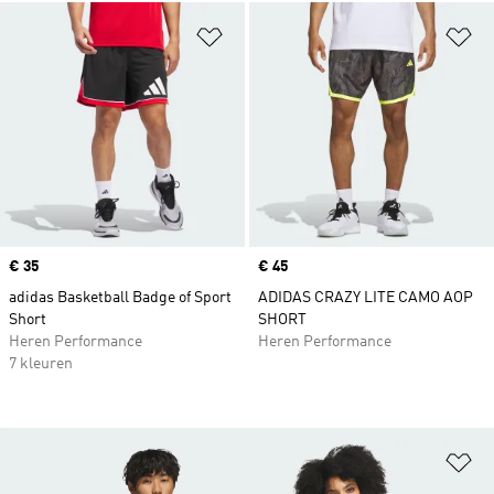
Op verlanglijst zetten
Op
Price
€ 35
Price
€ 45
adidas Basketball Badge of Sport
ADIDAS CRAZY LITE CAMO AOP
Short
SHORT
Heren Performance
Heren Performance
7 kleuren
Op