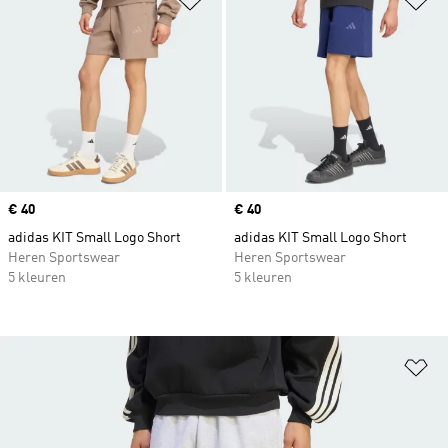
Price
€ 40
Price
€ 40
adidas KIT Small Logo Short
adidas KIT Small Logo Short
Heren Sportswear
Heren Sportswear
5 kleuren
5 kleuren
Op