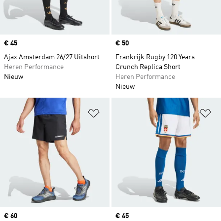
Price
€ 45
Price
€ 50
Ajax Amsterdam 26/27 Uitshort
Frankrijk Rugby 120 Years
Heren Performance
Crunch Replica Short
Nieuw
Heren Performance
Nieuw
Op verlanglijst zetten
Op
Price
€ 60
Price
€ 45