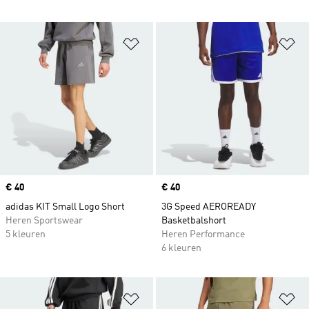
Op verlanglijst zetten
Op
Price
€ 40
Price
€ 40
adidas KIT Small Logo Short
3G Speed AEROREADY
Heren Sportswear
Basketbalshort
5 kleuren
Heren Performance
6 kleuren
Op verlanglijst zetten
Op