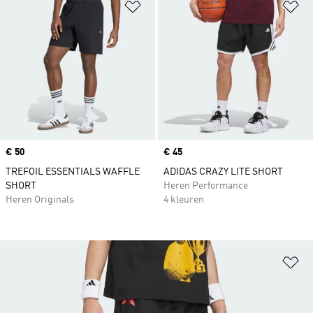
Op verlanglijst zetten
Op
Price
€ 50
Price
€ 45
TREFOIL ESSENTIALS WAFFLE
ADIDAS CRAZY LITE SHORT
SHORT
Heren Performance
Heren Originals
4 kleuren
Op