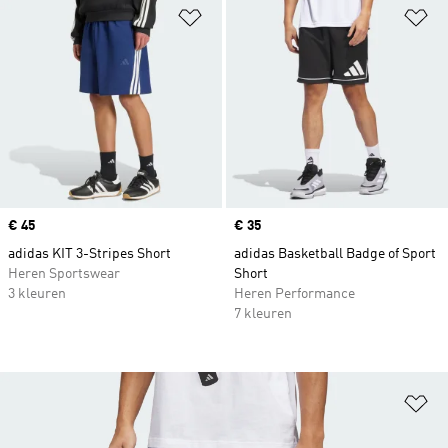
Op verlanglijst zetten
Op
Price
€ 45
Price
€ 35
adidas KIT 3-Stripes Short
adidas Basketball Badge of Sport
Heren Sportswear
Short
3 kleuren
Heren Performance
7 kleuren
Op