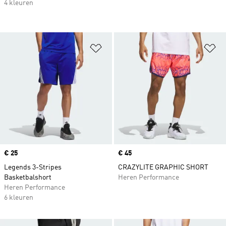
4 kleuren
Op verlanglijst zetten
Op
Price
€ 25
Price
€ 45
Legends 3-Stripes
CRAZYLITE GRAPHIC SHORT
Basketbalshort
Heren Performance
Heren Performance
6 kleuren