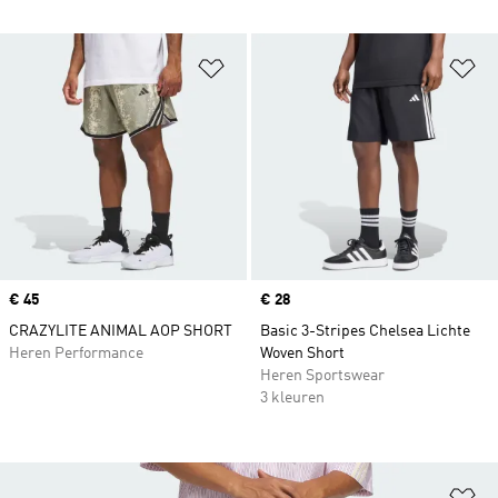
Op verlanglijst zetten
Op
Price
€ 45
Price
€ 28
CRAZYLITE ANIMAL AOP SHORT
Basic 3-Stripes Chelsea Lichte
Heren Performance
Woven Short
Heren Sportswear
3 kleuren
Op