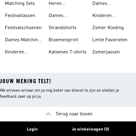
Matching Sets
Heren
Dames
Strandschoenen
Zomersneakers
Festivaltassen
Dames
Kinderen
Strandschoenen
Zomersneakers
Festivalschoenen
Strandshorts
Zomer Kleding
Dames Matching
Bloemenprint
Lente Favorieten
Sets
Kinderen
Katoenen T-shirts
Zomerjassen
Matching Sets
JOUW MENING TELT!
We streven ernaar om je nog beter van dienst te zijn en stellen je
feedback zeer op prijs.
Terug naar boven
Login
Je winkelwagen (0)