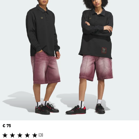
Price
€ 75
(3)