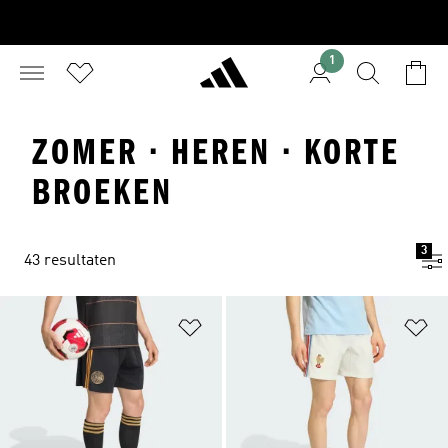
1
ZOMER · HEREN · KORTE
BROEKEN
3
43 resultaten
Op verlanglijst zetten
Op