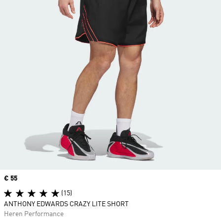
Price
€ 55
(15)
ANTHONY EDWARDS CRAZY LITE SHORT
Heren Performance