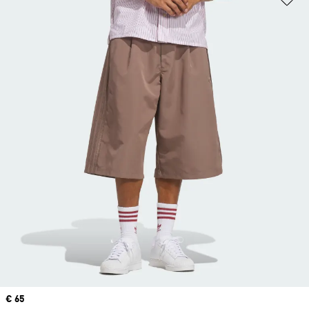
Price
€ 65