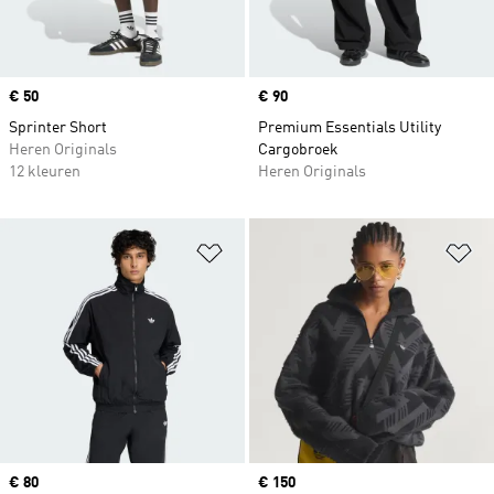
Price
€ 50
Price
€ 90
Sprinter Short
Premium Essentials Utility
Heren Originals
Cargobroek
12 kleuren
Heren Originals
Op verlanglijst zetten
Op
Price
€ 80
Price
€ 150