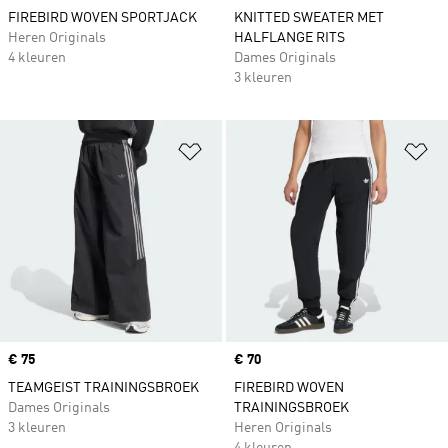
FIREBIRD WOVEN SPORTJACK
KNITTED SWEATER MET
Heren Originals
HALFLANGE RITS
4 kleuren
Dames Originals
3 kleuren
Op verlanglijst zetten
Op
Price
€ 75
Price
€ 70
TEAMGEIST TRAININGSBROEK
FIREBIRD WOVEN
Dames Originals
TRAININGSBROEK
3 kleuren
Heren Originals