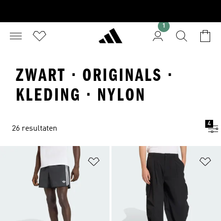
1
ZWART · ORIGINALS ·
KLEDING · NYLON
4
26 resultaten
Op verlanglijst zetten
Op