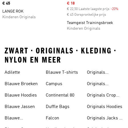
Price
€ 45
Sale price
€ 18
€ 22,50 Laatste laagste prijs
-20%
Disco
LANGE ROK
€ 45 Oorspronkelijke prijs
Kinderen Originals
Teamgeist Trainingsbroek
Kinderen Originals
ZWART • ORIGINALS • KLEDING •
NYLON EN MEER
Adilette
Blauwe T-shirts
Originals
Badslippers
Blauwe Broeken
Campus
Originals
Bodywarmers
Blauwe Hoodies
Continental 80
Originals Crop
Tops
Blauwe Jassen
Duffle Bags
Originals Hoodies
Blauwe
Falcon
Originals Jacks &
Poloshirts
Parka's