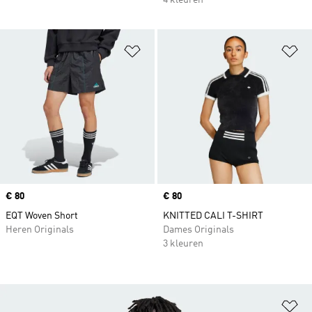
4 kleuren
Op verlanglijst zetten
Op
Price
€ 80
Price
€ 80
EQT Woven Short
KNITTED CALI T-SHIRT
Heren Originals
Dames Originals
3 kleuren
Op