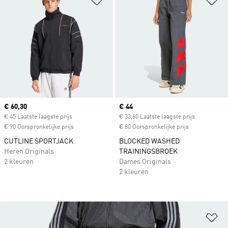
Current price
€ 60,30
Current price
€ 44
€ 45 Laatste laagste prijs
€ 33,60 Laatste laagste prijs
€ 90 Oorspronkelijke prijs
€ 80 Oorspronkelijke prijs
CUTLINE SPORTJACK
BLOCKED WASHED
Heren Originals
TRAININGSBROEK
2 kleuren
Dames Originals
2 kleuren
Op