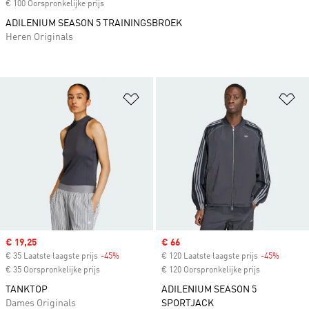
€ 100 Oorspronkelijke prijs
ADILENIUM SEASON 5 TRAININGSBROEK
Heren Originals
Op verlanglijst zetten
Op
Sale price
€ 19,25
Sale price
€ 66
€ 35 Laatste laagste prijs
-45%
Discount
€ 120 Laatste laagste prijs
-45%
Discoun
€ 35 Oorspronkelijke prijs
€ 120 Oorspronkelijke prijs
TANKTOP
ADILENIUM SEASON 5
Dames Originals
SPORTJACK