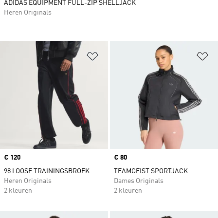
ADIDAS EQUIPMENT FULL-ZIP SHELLJACK
Heren Originals
Op verlanglijst zetten
Op
Price
€ 120
Price
€ 80
98 LOOSE TRAININGSBROEK
TEAMGEIST SPORTJACK
Heren Originals
Dames Originals
2 kleuren
2 kleuren