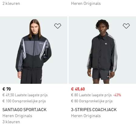
2 kleuren
Heren Originals
Op verlanglijst zetten
Op
Current price
€ 70
Sale price
€ 45,60
€ 49,50 Laatste laagste prijs
€ 80 Laatste laagste prijs
-43%
Discount
€ 100 Oorspronkelijke prijs
€ 80 Oorspronkelijke prijs
SANTIAGO SPORTJACK
3-STRIPES COACHJACK
Heren Originals
Heren Originals
3 kleuren