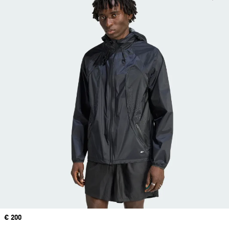
Price
€ 200