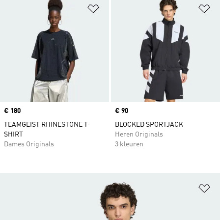
Op verlanglijst zetten
Op
Price
€ 180
Price
€ 90
TEAMGEIST RHINESTONE T-
BLOCKED SPORTJACK
SHIRT
Heren Originals
Dames Originals
3 kleuren
Op