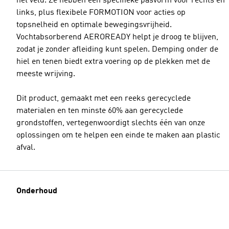
het veld. Ze hebben een specifieke pasvorm voor rechts en
links, plus flexibele FORMOTION voor acties op
topsnelheid en optimale bewegingsvrijheid.
Vochtabsorberend AEROREADY helpt je droog te blijven,
zodat je zonder afleiding kunt spelen. Demping onder de
hiel en tenen biedt extra voering op de plekken met de
meeste wrijving.
Dit product, gemaakt met een reeks gerecyclede
materialen en ten minste 60% aan gerecyclede
grondstoffen, vertegenwoordigt slechts één van onze
oplossingen om te helpen een einde te maken aan plastic
afval.
Onderhoud