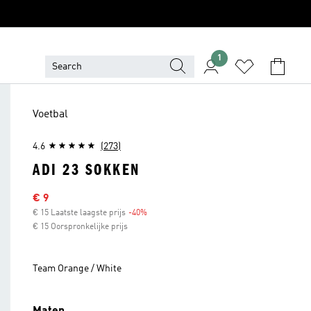
1
Voetbal
4.6
(273)
ADI 23 SOKKEN
Afgeprijsde prijs
€ 9
€ 15 Laatste laagste prijs
-40%
Korting
€ 15 Oorspronkelijke prijs
Team Orange / White