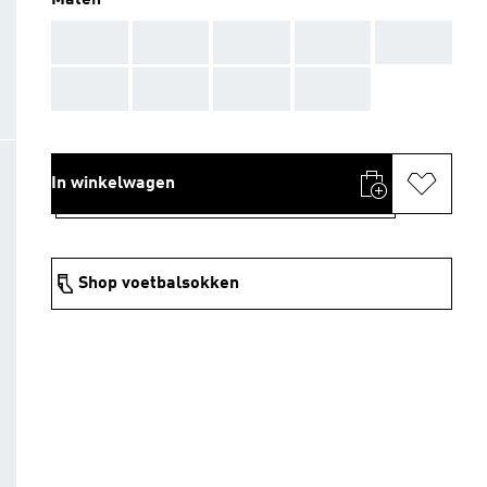
Maten
AAA
AAA
AAA
AAA
AAA
AAA
AAA
AAA
AAA
In winkelwagen
Shop voetbalsokken