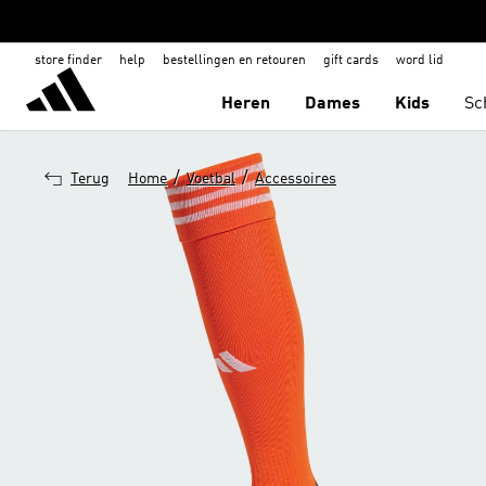
store finder
help
bestellingen en retouren
gift cards
word lid
Heren
Dames
Kids
Sc
/
/
Terug
Home
Voetbal
Accessoires