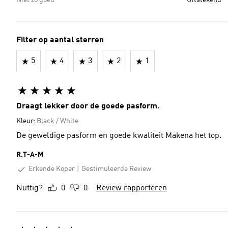
Niet zo goed
Uitstekend
Filter op aantal sterren
5
4
3
2
1
Draagt lekker door de goede pasform.
Kleur:
Black / White
De geweldige pasform en goede kwaliteit Makena het top.
R.T-A-M
Erkende Koper
Gestimuleerde Review
Nuttig?
0
0
Review rapporteren