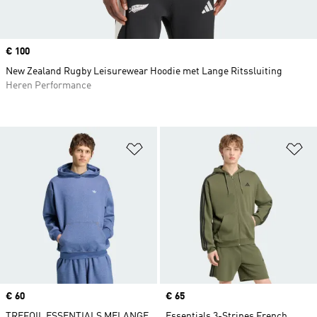
Price
€ 100
New Zealand Rugby Leisurewear Hoodie met Lange Ritssluiting
Heren Performance
Op verlanglijst zetten
Op
Price
€ 60
Price
€ 65
TREFOIL ESSENTIALS MELANGE
Essentials 3-Stripes French