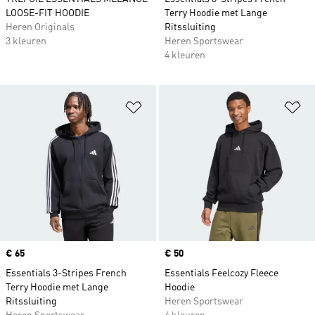
LOOSE-FIT HOODIE
Terry Hoodie met Lange
Heren Originals
Ritssluiting
3 kleuren
Heren Sportswear
4 kleuren
Op verlanglijst zetten
Op
Price
€ 65
Price
€ 50
Essentials 3-Stripes French
Essentials Feelcozy Fleece
Terry Hoodie met Lange
Hoodie
Ritssluiting
Heren Sportswear