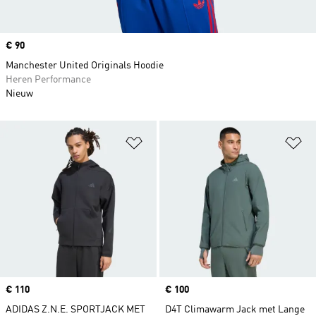
Price
€ 90
Manchester United Originals Hoodie
Heren Performance
Nieuw
Op verlanglijst zetten
Op
Price
€ 110
Price
€ 100
ADIDAS Z.N.E. SPORTJACK MET
D4T Climawarm Jack met Lange