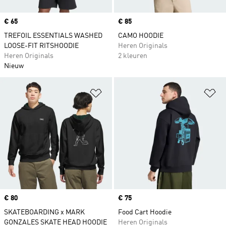
Price
€ 65
Price
€ 85
TREFOIL ESSENTIALS WASHED
CAMO HOODIE
LOOSE-FIT RITSHOODIE
Heren Originals
Heren Originals
2 kleuren
Nieuw
Op verlanglijst zetten
Op
Price
€ 80
Price
€ 75
SKATEBOARDING x MARK
Food Cart Hoodie
GONZALES SKATE HEAD HOODIE
Heren Originals