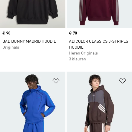
Price
€ 90
Price
€ 70
BAD BUNNY MADRID HOODIE
ADICOLOR CLASSICS 3-STRIPES
Originals
HOODIE
Heren Originals
3 kleuren
Op verlanglijst zetten
Op