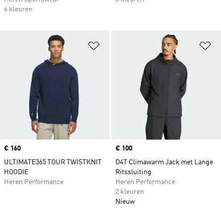
6 kleuren
Op verlanglijst zetten
Op
Price
€ 160
Price
€ 100
ULTIMATE365 TOUR TWISTKNIT
D4T Climawarm Jack met Lange
HOODIE
Ritssluiting
Heren Performance
Heren Performance
2 kleuren
Nieuw