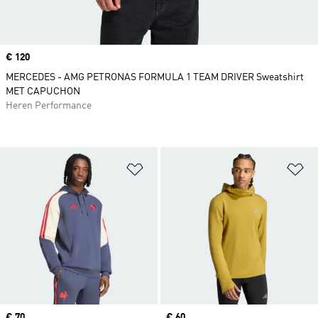
Price
€ 120
MERCEDES - AMG PETRONAS FORMULA 1 TEAM DRIVER Sweatshirt
MET CAPUCHON
Heren Performance
Op verlanglijst zetten
Op
Price
€ 70
Price
€ 60