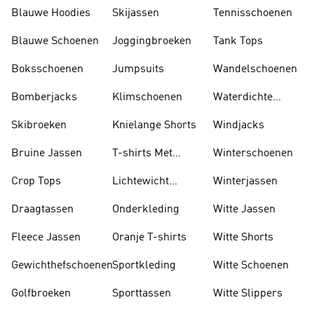
Blauwe Hoodies
Skijassen
Tennisschoenen
Blauwe Schoenen
Joggingbroeken
Tank Tops
Boksschoenen
Jumpsuits
Wandelschoenen
Bomberjacks
Klimschoenen
Waterdichte
Jassen
Skibroeken
Knielange Shorts
Windjacks
Bruine Jassen
T-shirts Met
Winterschoenen
Lange Mouwen
Crop Tops
Lichtewicht
Winterjassen
Jassen
Draagtassen
Onderkleding
Witte Jassen
Fleece Jassen
Oranje T-shirts
Witte Shorts
Gewichthefschoenen
Sportkleding
Witte Schoenen
Golfbroeken
Sporttassen
Witte Slippers