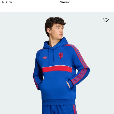
Nieuw
Nieuw
Op