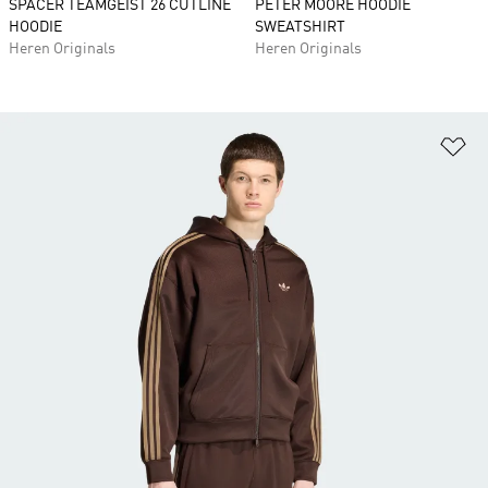
SPACER TEAMGEIST 26 CUTLINE
PETER MOORE HOODIE
HOODIE
SWEATSHIRT
Heren Originals
Heren Originals
Op