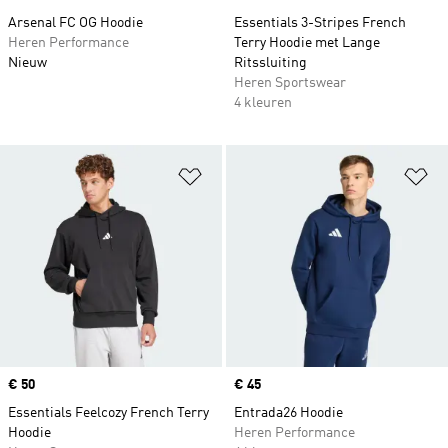
Arsenal FC OG Hoodie
Essentials 3-Stripes French
Heren Performance
Terry Hoodie met Lange
Nieuw
Ritssluiting
Heren Sportswear
4 kleuren
Op verlanglijst zetten
Op
Price
€ 50
Price
€ 45
Essentials Feelcozy French Terry
Entrada26 Hoodie
Hoodie
Heren Performance