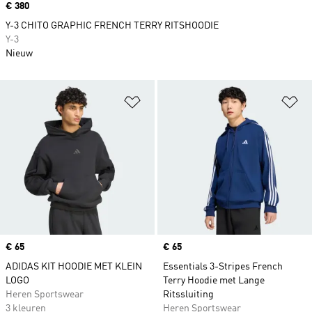
Price
€ 380
Y-3 CHITO GRAPHIC FRENCH TERRY RITSHOODIE
Y-3
Nieuw
Op verlanglijst zetten
Op
Price
€ 65
Price
€ 65
ADIDAS KIT HOODIE MET KLEIN
Essentials 3-Stripes French
LOGO
Terry Hoodie met Lange
Heren Sportswear
Ritssluiting
3 kleuren
Heren Sportswear