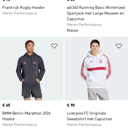
Frankrijk Rugby Hoodie
adi365 Running Basic Winterized
Heren Performance
Sportjack met Lange Mouwen en
Capuchon
Heren Performance
Nieuw
Op verlanglijst zetten
Op
Price
€ 65
Price
€ 90
BMW Berlin-Marathon 2026
Liverpool FC Originals
Hoodie
Sweatshirt met Capuchon
Heren Performance
Heren Performance