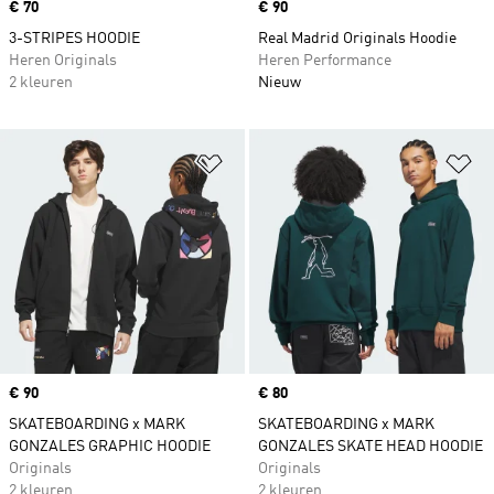
Price
€ 70
Price
€ 90
3-STRIPES HOODIE
Real Madrid Originals Hoodie
Heren Originals
Heren Performance
2 kleuren
Nieuw
Op verlanglijst zetten
Op
Price
€ 90
Price
€ 80
SKATEBOARDING x MARK
SKATEBOARDING x MARK
GONZALES GRAPHIC HOODIE
GONZALES SKATE HEAD HOODIE
Originals
Originals
2 kleuren
2 kleuren