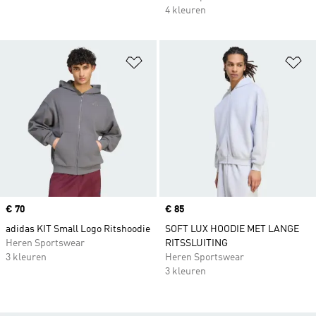
4 kleuren
Op verlanglijst zetten
Op
Price
€ 70
Price
€ 85
adidas KIT Small Logo Ritshoodie
SOFT LUX HOODIE MET LANGE
Heren Sportswear
RITSSLUITING
3 kleuren
Heren Sportswear
3 kleuren