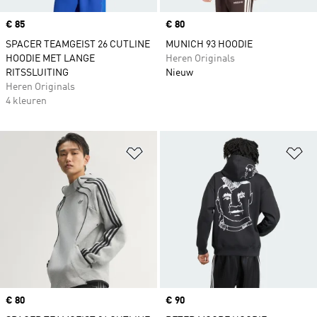
Price
€ 85
Price
€ 80
SPACER TEAMGEIST 26 CUTLINE
MUNICH 93 HOODIE
HOODIE MET LANGE
Heren Originals
RITSSLUITING
Nieuw
Heren Originals
4 kleuren
Op verlanglijst zetten
Op
Price
€ 80
Price
€ 90