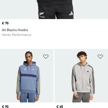
Price
€ 70
All Blacks Hoodie
Heren Performance
Op verlanglijst zetten
Op
Price
€ 90
Price
€ 65