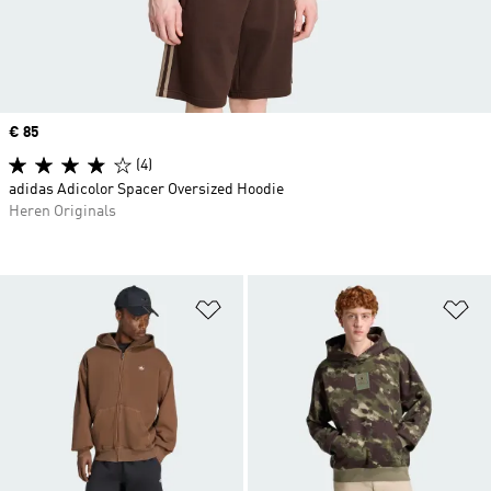
Price
€ 85
(4)
adidas Adicolor Spacer Oversized Hoodie
Heren Originals
Op verlanglijst zetten
Op