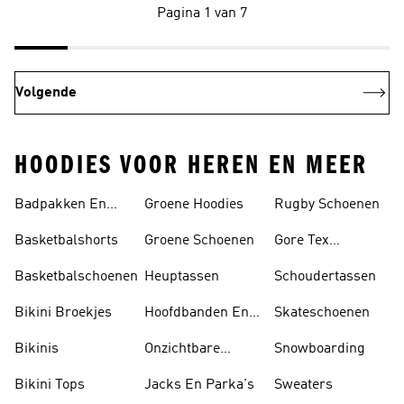
Pagina 1 van 7
Volgende
HOODIES VOOR HEREN EN MEER
Badpakken En
Groene Hoodies
Rugby Schoenen
Tankini's
Basketbalshorts
Groene Schoenen
Gore Tex
Schoenen
Basketbalschoenen
Heuptassen
Schoudertassen
Bikini Broekjes
Hoofdbanden En
Skateschoenen
Zonnekleppen
Bikinis
Onzichtbare
Snowboarding
Sokken
Bikini Tops
Jacks En Parka's
Sweaters