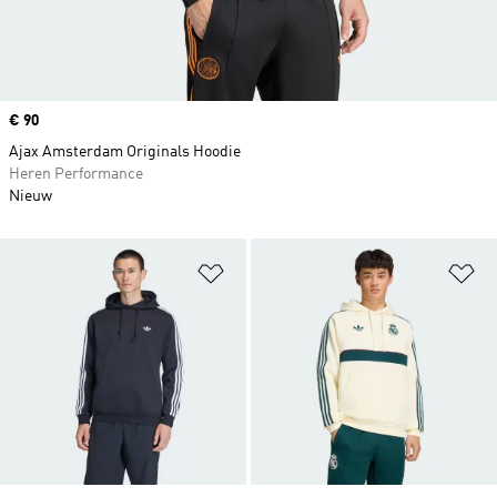
Price
€ 90
Ajax Amsterdam Originals Hoodie
Heren Performance
Nieuw
Op verlanglijst zetten
Op