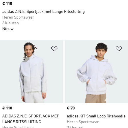
Price
€ 110
adidas Z.N.E. Sportjack met Lange Ritssluiting
Heren Sportswear
6 kleuren
Nieuw
Op verlanglijst zetten
Op
Price
€ 110
Price
€ 70
ADIDAS Z.N.E. SPORTJACK MET
adidas KIT Small Logo Ritshoodie
LANGE RITSSLUITING
Heren Sportswear
Heren Sportswear
3 kleuren