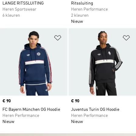
LANGE RITSSLUITING
Ritssluiting
Heren Sportswear
Heren Performance
6 kleuren
2 kleuren
Nieuw
Op verlanglijst zetten
Op
Price
€ 90
Price
€ 90
FC Bayern München OG Hoodie
Juventus Turin OG Hoodie
Heren Performance
Heren Performance
Nieuw
Nieuw