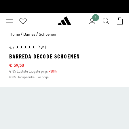
1
/
/
Home
Dames
Schoenen
4.7
(484)
BARREDA DECODE SCHOENEN
Afgeprijsde prijs
€ 59,50
€ 85 Laatste laagste prijs
-30%
Korting
€ 85 Oorspronkelijke prijs