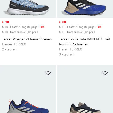
Sale price
€ 70
Sale price
€ 88
€ 100 Laatste laagste prijs
-30%
Discount
€ 110 Laatste laagste prijs
-20%
Discoun
€ 100 Oorspronkelijke prijs
€ 110 Oorspronkelijke prijs
Terrex Voyager 21 Reisschoenen
Terrex Soulstride RAIN.RDY Trail
Dames TERREX
Running Schoenen
2 kleuren
Heren TERREX
3 kleuren
Op verlanglijst zetten
Op