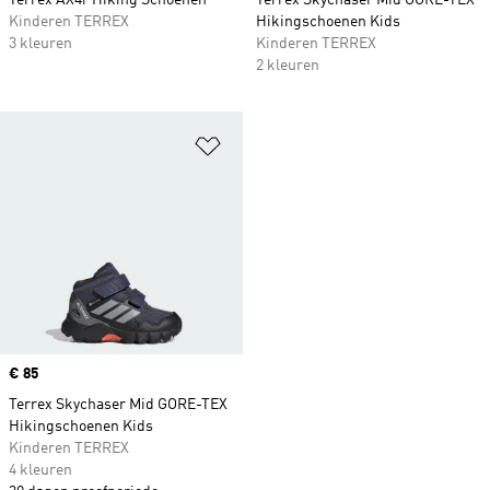
Terrex AX4r Hiking Schoenen
Terrex Skychaser Mid GORE-TEX
Kinderen TERREX
Hikingschoenen Kids
3 kleuren
Kinderen TERREX
2 kleuren
Op verlanglijst zetten
Price
€ 85
Terrex Skychaser Mid GORE-TEX
Hikingschoenen Kids
Kinderen TERREX
4 kleuren