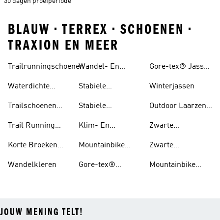
30 dagen proefperiode
BLAUW • TERREX • SCHOENEN •
TRAXION EN MEER
Trailrunningschoenen
Wandel- En
Gore-tex® Jassen
Hikingschoenen
En regenjas
Waterdichte
Stabiele
Winterjassen
Trailschoenen
Wandelschoenen
Trailschoenen
Stabiele
Outdoor Laarzen
Voor Heren
Voor Heren
Wandelschoenen
En Schoenen
Trail Running
Klim- En
Zwarte
Voor Dames
Schoenen Voor
Boulderschoenen
Trailschoenen
Korte Broeken
Mountainbike
Zwarte
Dames
Voor Trail
Schoenen
Wandelschoenen
Wandelkleren
Gore-tex®
Mountainbike
Running
Schoenen
Schoenen Dames
JOUW MENING TELT!