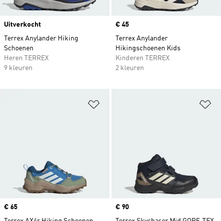
Uitverkocht
Price
€ 45
Terrex Anylander Hiking
Terrex Anylander
Schoenen
Hikingschoenen Kids
Heren TERREX
Kinderen TERREX
9 kleuren
2 kleuren
Op verlanglijst zetten
Op
Price
€ 65
Price
€ 90