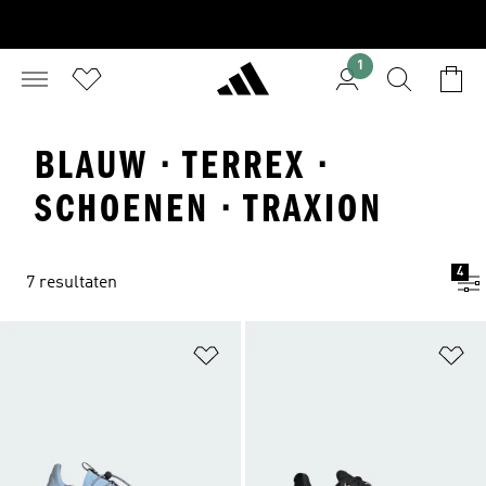
1
BLAUW · TERREX ·
SCHOENEN · TRAXION
4
7 resultaten
Op verlanglijst zetten
Op