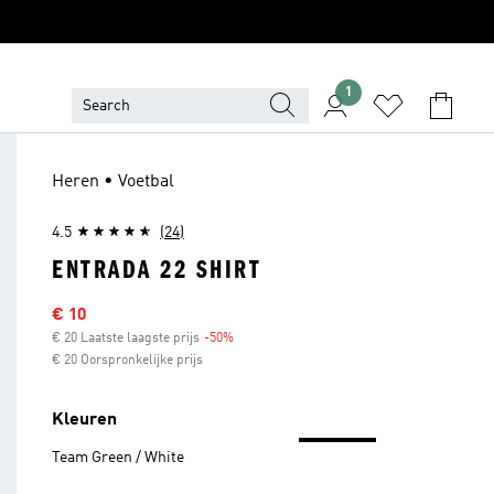
1
Heren • Voetbal
4.5
(24)
ENTRADA 22 SHIRT
Afgeprijsde prijs
€ 10
€ 20 Laatste laagste prijs
-50%
Korting
€ 20 Oorspronkelijke prijs
Kleuren
Team Green / White