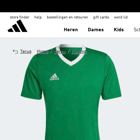
store finder
help
bestellingen en retouren
gift cards
word lid
Heren
Dames
Kids
Sc
/
/
Terug
Home
Heren
Kleding