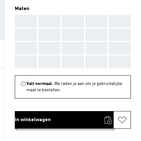
Maten
AAA
AAA
AAA
AAA
AAA
AAA
AAA
AAA
AAA
AAA
AAA
AAA
AAA
AAA
AAA
AAA
AAA
AAA
AAA
AAA
Valt normaal.
We raden je aan om je gebruikelijke
maat te bestellen.
In winkelwagen