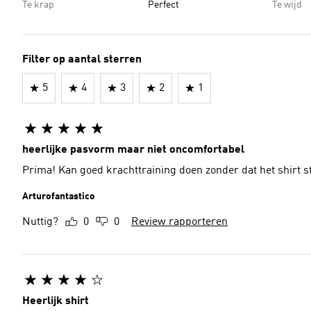
Te krap
Perfect
Te wijd
Filter op aantal sterren
5
4
3
2
1
heerlijke pasvorm maar niet oncomfortabel
Prima! Kan goed krachttraining doen zonder dat het shirt st
Arturofantastico
Nuttig?
0
0
Review rapporteren
Heerlijk shirt