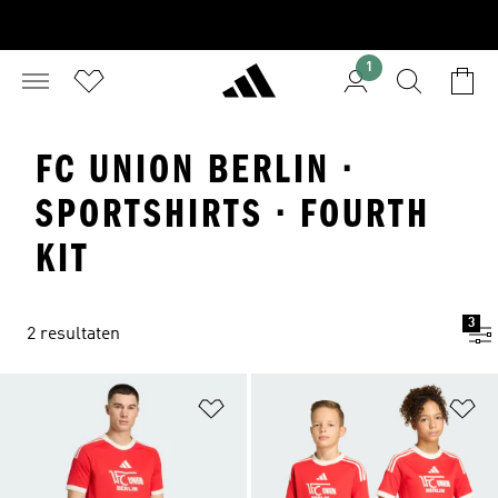
1
FC UNION BERLIN ·
SPORTSHIRTS · FOURTH
KIT
3
2 resultaten
Op verlanglijst zetten
Op