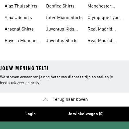
Uitshirt
Shirts
Ajax Thuisshirts
Benfica Shirts
Manchester
United Shirts
Ajax Uitshirts
Inter Miami Shirts
Olympique Lyon
Shirts
Arsenal Shirts
Juventus Kids
Real Madrid
Shirts
Shirts
Bayern Munchen
Juventus Shirts
Real Madrid
Shirts
Trainingspak
JOUW MENING TELT!
We streven ernaar om je nog beter van dienst te zijn en stellen je
feedback zeer op prijs.
Terug naar boven
Login
Je winkelwagen (0)