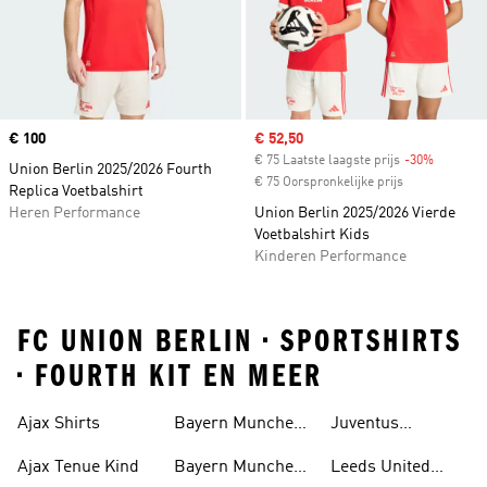
Price
€ 100
Sale price
€ 52,50
€ 75 Laatste laagste prijs
-30%
Discount
Union Berlin 2025/2026 Fourth
€ 75 Oorspronkelijke prijs
Replica Voetbalshirt
Heren Performance
Union Berlin 2025/2026 Vierde
Voetbalshirt Kids
Kinderen Performance
FC UNION BERLIN • SPORTSHIRTS
• FOURTH KIT EN MEER
Ajax Shirts
Bayern Munchen
Juventus
Trainingspak
Trainingspak
Ajax Tenue Kind
Bayern Munchen
Leeds United