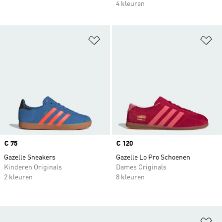
4 kleuren
Op verlanglijst zetten
Op
Price
€ 75
Price
€ 120
Gazelle Sneakers
Gazelle Lo Pro Schoenen
Kinderen Originals
Dames Originals
2 kleuren
8 kleuren
Op