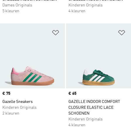
Dames Originals
Kinderen Originals
5 kleuren
4 kleuren
Op verlanglijst zetten
Op
Price
€ 75
Price
€ 65
Gazelle Sneakers
GAZELLE INDOOR COMFORT
Kinderen Originals
CLOSURE ELASTIC LACE
2 kleuren
SCHOENEN
Kinderen Originals
4 kleuren