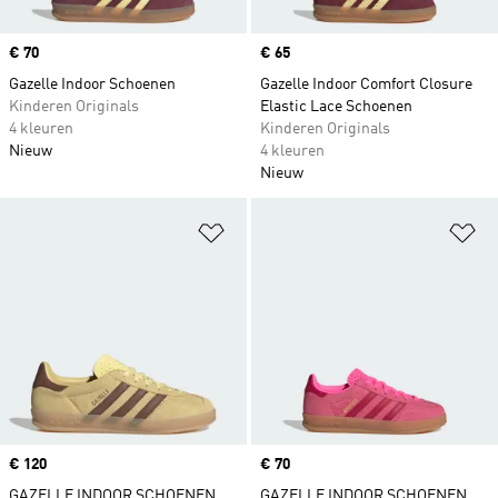
Price
€ 70
Price
€ 65
Gazelle Indoor Schoenen
Gazelle Indoor Comfort Closure
Kinderen Originals
Elastic Lace Schoenen
4 kleuren
Kinderen Originals
Nieuw
4 kleuren
Nieuw
Op verlanglijst zetten
Op
Price
€ 120
Price
€ 70
GAZELLE INDOOR SCHOENEN
GAZELLE INDOOR SCHOENEN