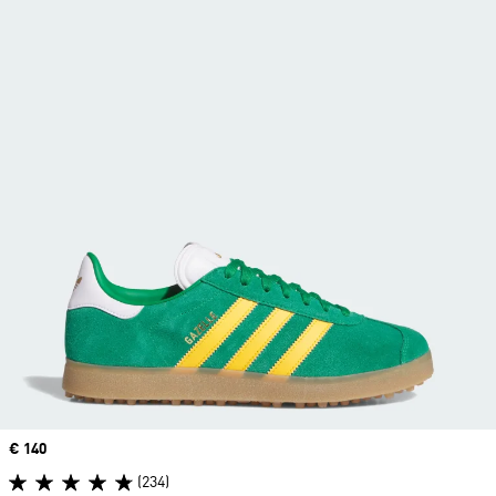
Price
€ 140
(234)