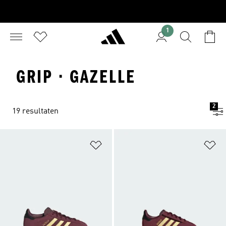
1
GRIP · GAZELLE
2
19 resultaten
Op verlanglijst zetten
Op