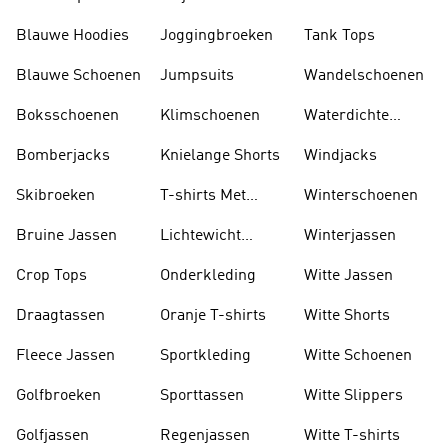
Blauwe Hoodies
Joggingbroeken
Tank Tops
Blauwe Schoenen
Jumpsuits
Wandelschoenen
Boksschoenen
Klimschoenen
Waterdichte
Jassen
Bomberjacks
Knielange Shorts
Windjacks
Skibroeken
T-shirts Met
Winterschoenen
Lange Mouwen
Bruine Jassen
Lichtewicht
Winterjassen
Jassen
Crop Tops
Onderkleding
Witte Jassen
Draagtassen
Oranje T-shirts
Witte Shorts
Fleece Jassen
Sportkleding
Witte Schoenen
Golfbroeken
Sporttassen
Witte Slippers
Golfjassen
Regenjassen
Witte T-shirts