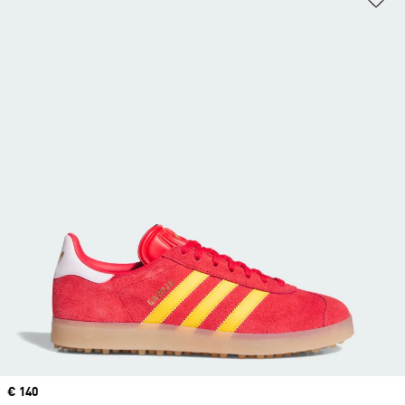
Price
€ 140