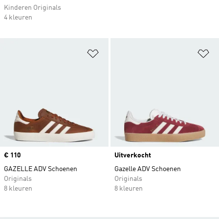
Kinderen Originals
4 kleuren
Op verlanglijst zetten
Op
Price
€ 110
Uitverkocht
GAZELLE ADV Schoenen
Gazelle ADV Schoenen
Originals
Originals
8 kleuren
8 kleuren