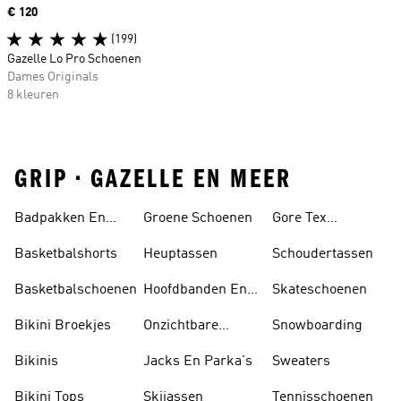
Price
€ 120
(199)
Gazelle Lo Pro Schoenen
Dames Originals
8 kleuren
GRIP • GAZELLE EN MEER
Badpakken En
Groene Schoenen
Gore Tex
Tankini's
Schoenen
Basketbalshorts
Heuptassen
Schoudertassen
Basketbalschoenen
Hoofdbanden En
Skateschoenen
Zonnekleppen
Bikini Broekjes
Onzichtbare
Snowboarding
Sokken
Bikinis
Jacks En Parka's
Sweaters
Bikini Tops
Skijassen
Tennisschoenen