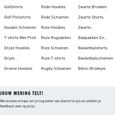
Golfshorts
Rode Hoodies
Zwarte Broeken
Golf Poloshirts
Rode Schoenen
Zwarte Shorts
Gouden Schoenen
Roze Hoodies
Zwarte
Rugzakken
T-shirts Met Print
Roze Rugzakken
Badpakken En
Tankini's
Grijze Hoodies
Roze Schoenen
Basketbalshorts
Grijze
Roze T-shirts
Basketbalschoenen
Trainingspakken
Groene Hoodies
Rugby Schoenen
Bikini Broekjes
JOUW MENING TELT!
We streven ernaar om je nog beter van dienst te zijn en stellen je
feedback zeer op prijs.