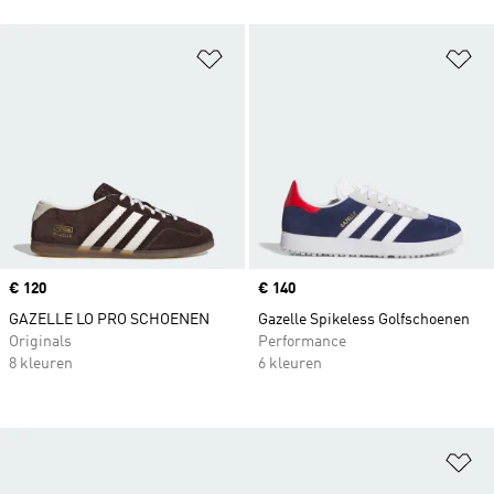
Op verlanglijst zetten
Op
Price
€ 120
Price
€ 140
GAZELLE LO PRO SCHOENEN
Gazelle Spikeless Golfschoenen
Originals
Performance
8 kleuren
6 kleuren
Op