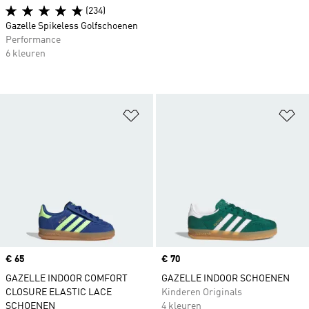
(234)
Gazelle Spikeless Golfschoenen
Performance
6 kleuren
Op verlanglijst zetten
Op
Price
€ 65
Price
€ 70
GAZELLE INDOOR COMFORT
GAZELLE INDOOR SCHOENEN
CLOSURE ELASTIC LACE
Kinderen Originals
SCHOENEN
4 kleuren