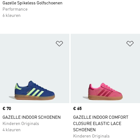
Gazelle Spikeless Golfschoenen
Performance
6 kleuren
Op verlanglijst zetten
Op
Price
€ 70
Price
€ 65
GAZELLE INDOOR SCHOENEN
GAZELLE INDOOR COMFORT
Kinderen Originals
CLOSURE ELASTIC LACE
4 kleuren
SCHOENEN
Kinderen Originals