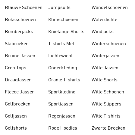
Blauwe Schoenen
Jumpsuits
Wandelschoenen
Boksschoenen
Klimschoenen
Waterdichte
Jassen
Bomberjacks
Knielange Shorts
Windjacks
Skibroeken
T-shirts Met
Winterschoenen
Lange Mouwen
Bruine Jassen
Lichtewicht
Winterjassen
Jassen
Crop Tops
Onderkleding
Witte Jassen
Draagtassen
Oranje T-shirts
Witte Shorts
Fleece Jassen
Sportkleding
Witte Schoenen
Golfbroeken
Sporttassen
Witte Slippers
Golfjassen
Regenjassen
Witte T-shirts
Golfshorts
Rode Hoodies
Zwarte Broeken