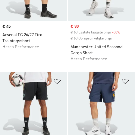
Price
€ 45
Sale price
€ 30
€ 60 Laatste laagste prijs
-50%
Discount
Arsenal FC 26/27 Tiro
€ 60 Oorspronkelijke prijs
Trainingsshort
Heren Performance
Manchester United Seasonal
Cargo Short
Heren Performance
Op verlanglijst zetten
Op