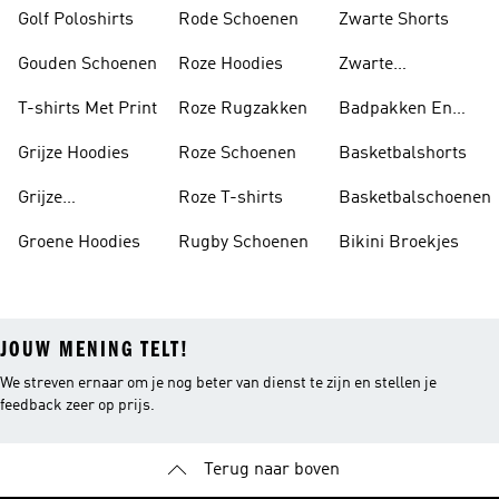
Golf Poloshirts
Rode Schoenen
Zwarte Shorts
Gouden Schoenen
Roze Hoodies
Zwarte
Rugzakken
T-shirts Met Print
Roze Rugzakken
Badpakken En
Tankini's
Grijze Hoodies
Roze Schoenen
Basketbalshorts
Grijze
Roze T-shirts
Basketbalschoenen
Trainingspakken
Groene Hoodies
Rugby Schoenen
Bikini Broekjes
JOUW MENING TELT!
We streven ernaar om je nog beter van dienst te zijn en stellen je
feedback zeer op prijs.
Terug naar boven