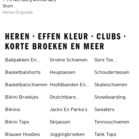
1. FC Nürnberg Anniversary
Short
Heren Originals
HEREN • EFFEN KLEUR • CLUBS •
KORTE BROEKEN EN MEER
Badpakken En
Groene Schoenen
Gore Tex
Tankini's
Schoenen
Basketbalshorts
Heuptassen
Schoudertassen
Basketbalschoenen
Hoofdbanden En
Skateschoenen
Zonnekleppen
Bikini Broekjes
Onzichtbare
Snowboarding
Sokken
Bikinis
Jacks En Parka's
Sweaters
Bikini Tops
Skijassen
Tennisschoenen
Blauwe Hoodies
Joggingbroeken
Tank Tops