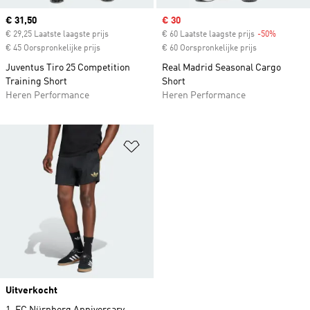
Current price
€ 31,50
Sale price
€ 30
€ 29,25 Laatste laagste prijs
€ 60 Laatste laagste prijs
-50%
Discount
€ 45 Oorspronkelijke prijs
€ 60 Oorspronkelijke prijs
Juventus Tiro 25 Competition
Real Madrid Seasonal Cargo
Training Short
Short
Heren Performance
Heren Performance
Op verlanglijst zetten
Uitverkocht