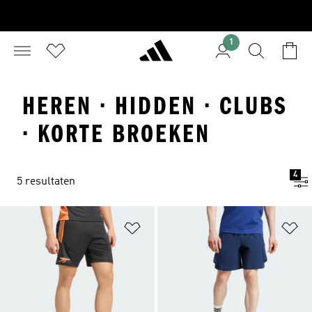
1
HEREN · HIDDEN · CLUBS
· KORTE BROEKEN
4
5 resultaten
Op verlanglijst zetten
Op