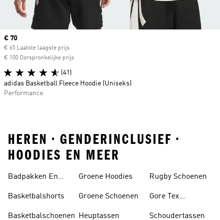
Current price
€ 70
€ 65 Laatste laagste prijs
€ 100 Oorspronkelijke prijs
(41)
adidas Basketball Fleece Hoodie (Uniseks)
Performance
HEREN • GENDERINCLUSIEF •
HOODIES EN MEER
Badpakken En
Groene Hoodies
Rugby Schoenen
Tankini's
Basketbalshorts
Groene Schoenen
Gore Tex
Schoenen
Basketbalschoenen
Heuptassen
Schoudertassen