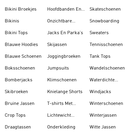
Bikini Broekjes
Hoofdbanden En
Skateschoenen
Zonnekleppen
Bikinis
Onzichtbare
Snowboarding
Sokken
Bikini Tops
Jacks En Parka's
Sweaters
Blauwe Hoodies
Skijassen
Tennisschoenen
Blauwe Schoenen
Joggingbroeken
Tank Tops
Boksschoenen
Jumpsuits
Wandelschoenen
Bomberjacks
Klimschoenen
Waterdichte
Jassen
Skibroeken
Knielange Shorts
Windjacks
Bruine Jassen
T-shirts Met
Winterschoenen
Lange Mouwen
Crop Tops
Lichtewicht
Winterjassen
Jassen
Draagtassen
Onderkleding
Witte Jassen