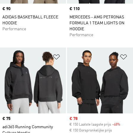
Price
€ 90
Price
€ 110
ADIDAS BASKETBALL FLEECE
MERCEDES - AMG PETRONAS
HOODIE
FORMULA 1 TEAM LIGHTS ON
Performance
HOODIE
Performance
Op verlanglijst zetten
Op
Price
€ 75
Sale price
€ 78
€ 150 Laatste laagste prijs
-48%
Discoun
adi365 Running Community
€ 150 Oorspronkelijke prijs