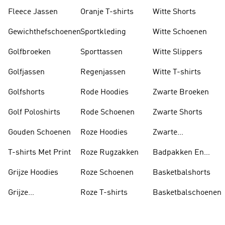
Fleece Jassen
Oranje T-shirts
Witte Shorts
Gewichthefschoenen
Sportkleding
Witte Schoenen
Golfbroeken
Sporttassen
Witte Slippers
Golfjassen
Regenjassen
Witte T-shirts
Golfshorts
Rode Hoodies
Zwarte Broeken
Golf Poloshirts
Rode Schoenen
Zwarte Shorts
Gouden Schoenen
Roze Hoodies
Zwarte
Rugzakken
T-shirts Met Print
Roze Rugzakken
Badpakken En
Tankini's
Grijze Hoodies
Roze Schoenen
Basketbalshorts
Grijze
Roze T-shirts
Basketbalschoenen
Trainingspakken