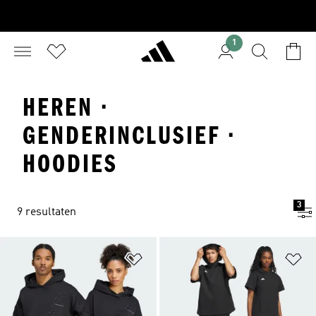
1
HEREN ·
GENDERINCLUSIEF ·
HOODIES
3
9 resultaten
Op verlanglijst zetten
Op