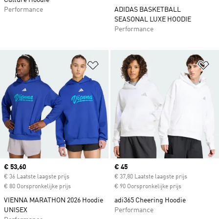
Culture Hoodie
Performance
ADIDAS BASKETBALL
SEASONAL LUXE HOODIE
Performance
Op verlanglijst zetten
Op
Current price
€ 53,60
Current price
€ 45
€ 36 Laatste laagste prijs
€ 37,80 Laatste laagste prijs
€ 80 Oorspronkelijke prijs
€ 90 Oorspronkelijke prijs
VIENNA MARATHON 2026 Hoodie
adi365 Cheering Hoodie
UNISEX
Performance