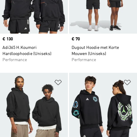
Price
€ 130
Price
€ 70
Adi365 H.Koumori
Dugout Hoodie met Korte
Hardloophoodie (Uniseks)
Mouwen (Uniseks)
Performance
Performance
Op verlanglijst zetten
Op