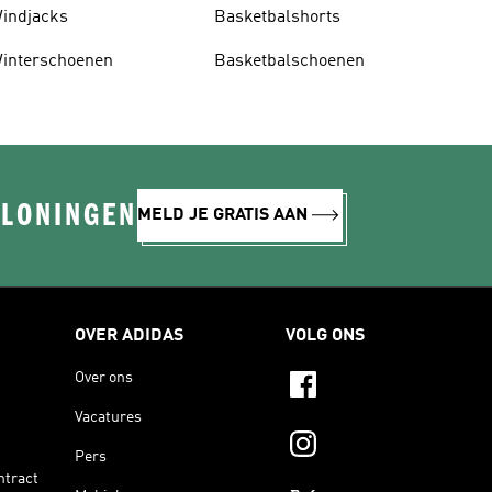
indjacks
Basketbalshorts
interschoenen
Basketbalschoenen
ELONINGEN
MELD JE GRATIS AAN
OVER ADIDAS
VOLG ONS
Over ons
Vacatures
Pers
ntract