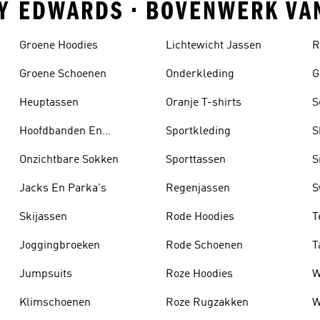
NY EDWARDS • BOVENWERK VA
Groene Hoodies
Lichtewicht Jassen
R
Groene Schoenen
Onderkleding
G
Heuptassen
Oranje T-shirts
S
Hoofdbanden En
Sportkleding
S
Zonnekleppen
Onzichtbare Sokken
Sporttassen
S
Jacks En Parka's
Regenjassen
S
Skijassen
Rode Hoodies
T
Joggingbroeken
Rode Schoenen
T
Jumpsuits
Roze Hoodies
W
Klimschoenen
Roze Rugzakken
W