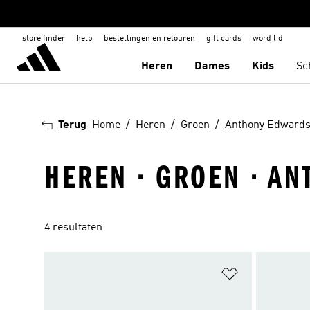
store finder
help
bestellingen en retouren
gift cards
word lid
Heren
Dames
Kids
Sc
Terug
Home
Heren
Groen
Anthony Edward
HEREN · GROEN · A
4 resultaten
Op verlanglijs