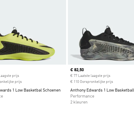
ice
Current price
€ 82,50
laagste prijs
€ 77 Laatste laagste prijs
nkelijke prijs
€ 110 Oorspronkelijke prijs
wards 1 Low Basketbal Schoenen
Anthony Edwards 1 Low Basketbal
ce
Performance
2 kleuren