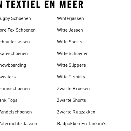
N TEXTIEL EN MEER
ugby Schoenen
Winterjassen
ore Tex Schoenen
Witte Jassen
choudertassen
Witte Shorts
kateschoenen
Witte Schoenen
nowboarding
Witte Slippers
weaters
Witte T-shirts
ennisschoenen
Zwarte Broeken
ank Tops
Zwarte Shorts
andelschoenen
Zwarte Rugzakken
aterdichte Jassen
Badpakken En Tankini's