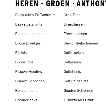
HEREN • GROEN • ANTHO
Badpakken En Tankini's
Crop Tops
Basketbalshorts
Draagtassen
Basketbalschoenen
Fleece Jassen
Bikini Broekjes
Gewichthefschoenen
Bikinis
Golfbroeken
Bikini Tops
Golfjassen
Blauwe Hoodies
Golfshorts
Blauwe Schoenen
Golf Poloshirts
Boksschoenen
Gouden Schoenen
Bomberjacks
T-shirts Met Print