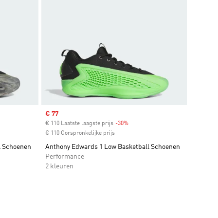
Sale price
€ 77
€ 110 Laatste laagste prijs
-30%
Discount
€ 110 Oorspronkelijke prijs
l Schoenen
Anthony Edwards 1 Low Basketball Schoenen
Performance
2 kleuren