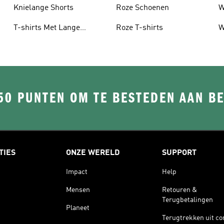
Knielange Shorts
Roze Schoenen
W
T-shirts Met Lange
Roze T-shirts
W
Mouwen
50 PUNTEN OM TE BESTEDEN AAN B
TIES
ONZE WERELD
SUPPORT
Impact
Help
Mensen
Retouren &
Terugbetalingen
Planeet
Terugtrekken uit co