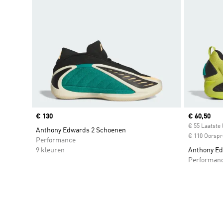
Price
€ 130
Current pr
€ 60,50
€ 55 Laatste 
Anthony Edwards 2 Schoenen
€ 110 Oorspro
Performance
9 kleuren
Anthony Ed
Performan