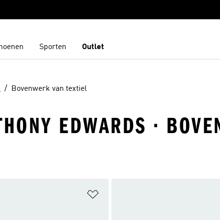
hoenen
Sporten
Outlet
s
Bovenwerk van textiel
NTHONY EDWARDS · BOVE
t zetten
Op verlanglijst zetten