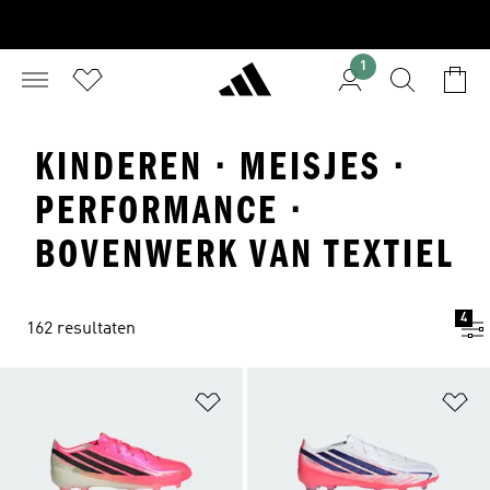
1
KINDEREN · MEISJES ·
PERFORMANCE ·
BOVENWERK VAN TEXTIEL
4
162 resultaten
Op verlanglijst zetten
Op