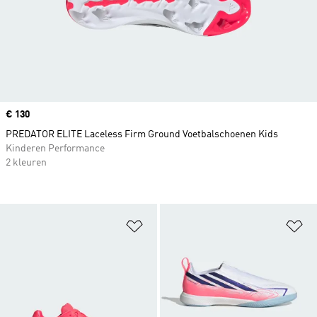
Price
€ 130
PREDATOR ELITE Laceless Firm Ground Voetbalschoenen Kids
Kinderen Performance
2 kleuren
Op verlanglijst zetten
Op