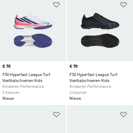
Op verlanglijst zetten
Op
Price
€ 70
Price
€ 70
F50 Hyperfast League Turf
F50 Hyperfast League Turf
Voetbalschoenen Kids
Voetbalschoenen Kids
Kinderen Performance
Kinderen Performance
2 kleuren
2 kleuren
Nieuw
Nieuw
Op verlanglijst zetten
Op