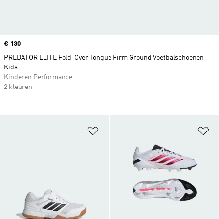
Price
€ 130
PREDATOR ELITE Fold-Over Tongue Firm Ground Voetbalschoenen
Kids
Kinderen Performance
2 kleuren
Op verlanglijst zetten
Op