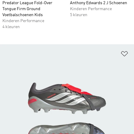
Predator League Fold-Over
Anthony Edwards 2 J Schoenen
Tongue Firm Ground
Kinderen Performance
Voetbalschoenen Kids
5 kleuren
Kinderen Performance
4 kleuren
Op