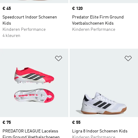
Price
€ 45
Price
€ 120
Speedcourt Indoor Schoenen
Predator Elite Firm Ground
Kids
Voetbalschoenen Kids
Kinderen Performance
Kinderen Performance
4 kleuren
Op verlanglijst zetten
Op
Price
€ 75
Price
€ 55
PREDATOR LEAGUE Laceless
Ligra 8 Indoor Schoenen Kids
Firm Ground Voetbalschoenen
Kinderen Performance