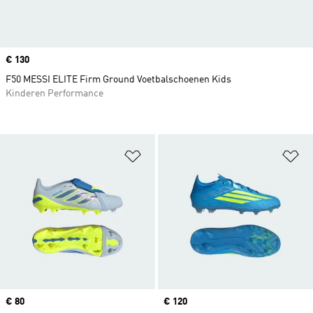
Price
€ 130
F50 MESSI ELITE Firm Ground Voetbalschoenen Kids
Kinderen Performance
Op verlanglijst zetten
Op
Price
€ 80
Price
€ 120