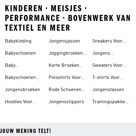
KINDEREN • MEISJES •
PERFORMANCE • BOVENWERK VAN
TEXTIEL EN MEER
Babykleding
Jongensjassen
Sneakers Voor
Jongens
Babyschoenen
Joggingbroeken
Jongens
Voor Jongens
Sportshirts
Baby
Korte Broeken
Sweaters Voor
Trainingspak
Voor Jongens
Jongens
Babyschoenen
Poloshirts Voor
T-shirts Voor
Jongens
Jongens
Jongens
Jongensbroeken
Rode Schoenen
Jongenstassen
Voor Jongens
Hoodies Voor
Jongensslippers
Trainingspakken
Jongens
Voor Jongens
JOUW MENING TELT!