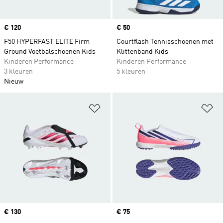
Price
€ 120
Price
€ 50
F50 HYPERFAST ELITE Firm
Courtflash Tennisschoenen met
Ground Voetbalschoenen Kids
Klittenband Kids
Kinderen Performance
Kinderen Performance
3 kleuren
5 kleuren
Nieuw
Op verlanglijst zetten
Op
Price
€ 130
Price
€ 75