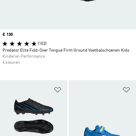
Price
€ 130
(103)
Predator Elite Fold-Over Tongue Firm Ground Voetbalschoenen Kids
Kinderen Performance
4 kleuren
Op verlanglijst zetten
Op