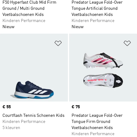
F50 Hyperfast Club Mid Firm
Predator League Fold-Over
Ground / Multi Ground
Tongue Artificial Ground
Voetbalschoenen Kids
Voetbalschoenen Kids
Kinderen Performance
Kinderen Performance
Nieuw
Nieuw
Op verlanglijst zetten
Op
Price
€ 55
Price
€ 75
Courtflash Tennis Schoenen Kids
Predator League Fold-Over
Kinderen Performance
Tongue Firm Ground
5 kleuren
Voetbalschoenen Kids
Kinderen Performance