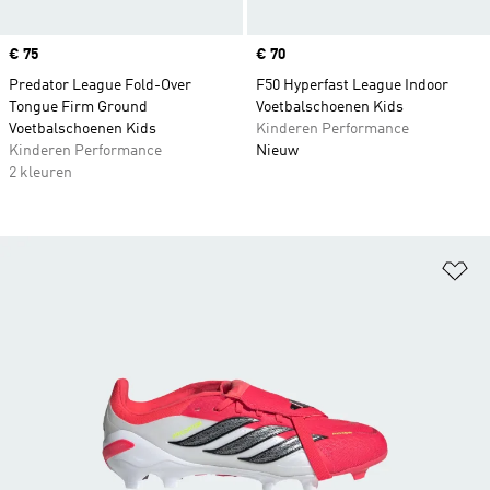
Price
€ 75
Price
€ 70
Predator League Fold-Over
F50 Hyperfast League Indoor
Tongue Firm Ground
Voetbalschoenen Kids
Voetbalschoenen Kids
Kinderen Performance
Kinderen Performance
Nieuw
2 kleuren
Op