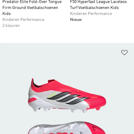
Predator Elite Fold-Over Tongue
F50 Hyperfast League Laceless
Firm Ground Voetbalschoenen
Turf Voetbalschoenen Kids
Kids
Kinderen Performance
Kinderen Performance
Nieuw
2 kleuren
Op