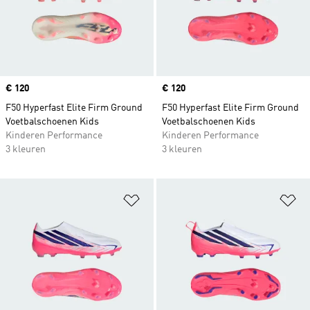
Price
€ 120
Price
€ 120
F50 Hyperfast Elite Firm Ground
F50 Hyperfast Elite Firm Ground
Voetbalschoenen Kids
Voetbalschoenen Kids
Kinderen Performance
Kinderen Performance
3 kleuren
3 kleuren
Op verlanglijst zetten
Op