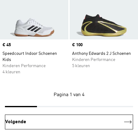
Price
€ 45
Price
€ 100
Speedcourt Indoor Schoenen
Anthony Edwards 2 J Schoenen
Kids
Kinderen Performance
Kinderen Performance
5 kleuren
4 kleuren
Pagina 1 van 4
Volgende