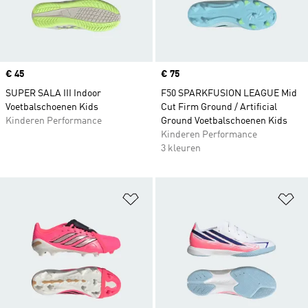
Price
€ 45
Price
€ 75
SUPER SALA III Indoor
F50 SPARKFUSION LEAGUE Mid
Voetbalschoenen Kids
Cut Firm Ground / Artificial
Kinderen Performance
Ground Voetbalschoenen Kids
Kinderen Performance
3 kleuren
Op verlanglijst zetten
Op