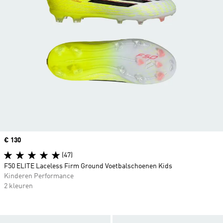
Price
€ 130
(47)
F50 ELITE Laceless Firm Ground Voetbalschoenen Kids
Kinderen Performance
2 kleuren