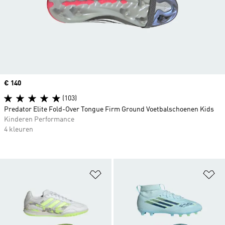
Price
€ 140
(103)
Predator Elite Fold-Over Tongue Firm Ground Voetbalschoenen Kids
Kinderen Performance
4 kleuren
Op verlanglijst zetten
Op