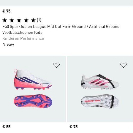
Price
€ 75
(1)
F50 Sparkfusion League Mid Cut Firm Ground / Artificial Ground
Voetbalschoenen Kids
Kinderen Performance
Nieuw
Op verlanglijst zetten
Op
Price
€ 55
Price
€ 75