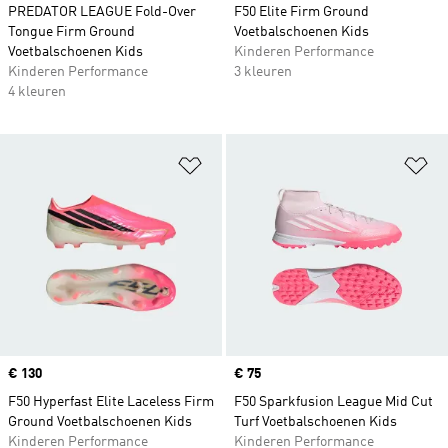
PREDATOR LEAGUE Fold-Over
F50 Elite Firm Ground
Tongue Firm Ground
Voetbalschoenen Kids
Voetbalschoenen Kids
Kinderen Performance
Kinderen Performance
3 kleuren
4 kleuren
Op verlanglijst zetten
Op
Price
€ 130
Price
€ 75
F50 Hyperfast Elite Laceless Firm
F50 Sparkfusion League Mid Cut
Ground Voetbalschoenen Kids
Turf Voetbalschoenen Kids
Kinderen Performance
Kinderen Performance