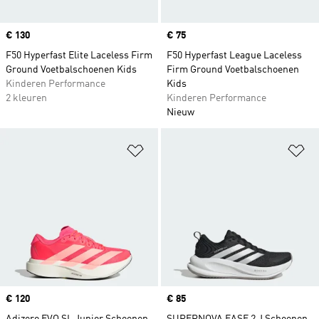
Price
€ 130
Price
€ 75
F50 Hyperfast Elite Laceless Firm
F50 Hyperfast League Laceless
Ground Voetbalschoenen Kids
Firm Ground Voetbalschoenen
Kinderen Performance
Kids
2 kleuren
Kinderen Performance
Nieuw
Op verlanglijst zetten
Op
Price
€ 120
Price
€ 85