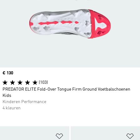
Price
€ 130
(103)
PREDATOR ELITE Fold-Over Tongue Firm Ground Voetbalschoenen
Kids
Kinderen Performance
4 kleuren
Op verlanglijst zetten
Op