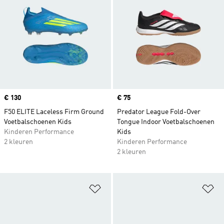
Price
€ 130
Price
€ 75
F50 ELITE Laceless Firm Ground
Predator League Fold-Over
Voetbalschoenen Kids
Tongue Indoor Voetbalschoenen
Kinderen Performance
Kids
2 kleuren
Kinderen Performance
2 kleuren
Op verlanglijst zetten
Op