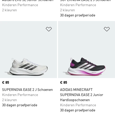
Adizero EVO SL Junior Schoenen
SUPERNOVA EASE 2 J Schoenen
Kinderen Performance
Kinderen Performance
2 kleuren
2 kleuren
30 dagen proefperiode
Op verlanglijst zetten
Op
Price
€ 85
Price
€ 85
SUPERNOVA EASE 2 J Schoenen
ADIDAS MINECRAFT
Kinderen Performance
SUPERNOVA EASE 2 Junior
2 kleuren
Hardloopschoenen
30 dagen proefperiode
Kinderen Performance
30 dagen proefperiode