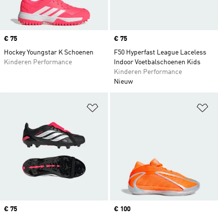
Price
€ 75
Price
€ 75
Hockey Youngstar K Schoenen
F50 Hyperfast League Laceless
Kinderen Performance
Indoor Voetbalschoenen Kids
Kinderen Performance
Nieuw
Op verlanglijst zetten
Op
Price
€ 75
Price
€ 100