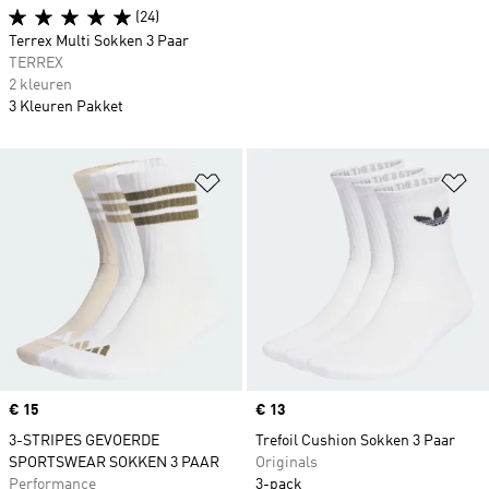
(24)
Terrex Multi Sokken 3 Paar
TERREX
2 kleuren
3 Kleuren Pakket
Op verlanglijst zetten
Op
Price
€ 15
Price
€ 13
3-STRIPES GEVOERDE
Trefoil Cushion Sokken 3 Paar
SPORTSWEAR SOKKEN 3 PAAR
Originals
Performance
3-pack