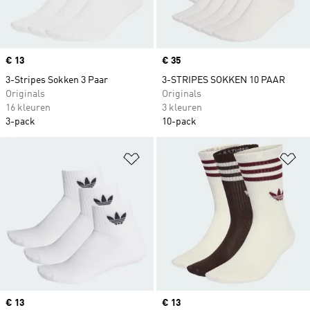
Price
€ 13
Price
€ 35
3-Stripes Sokken 3 Paar
3-STRIPES SOKKEN 10 PAAR
Originals
Originals
16 kleuren
3 kleuren
3-pack
10-pack
Op verlanglijst zetten
Op
Price
€ 13
Price
€ 13