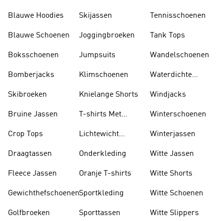
Blauwe Hoodies
Skijassen
Tennisschoenen
Blauwe Schoenen
Joggingbroeken
Tank Tops
Boksschoenen
Jumpsuits
Wandelschoenen
Bomberjacks
Klimschoenen
Waterdichte
Jassen
Skibroeken
Knielange Shorts
Windjacks
Bruine Jassen
T-shirts Met
Winterschoenen
Lange Mouwen
Crop Tops
Lichtewicht
Winterjassen
Jassen
Draagtassen
Onderkleding
Witte Jassen
Fleece Jassen
Oranje T-shirts
Witte Shorts
Gewichthefschoenen
Sportkleding
Witte Schoenen
Golfbroeken
Sporttassen
Witte Slippers