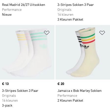
Real Madrid 26/27 Uitsokken
3-Stripes Sokken 3 Paar
Performance
Originals
Nieuw
16 kleuren
3 Kleuren Pakket
Op verlanglijst zetten
Op
Price
€ 13
Price
€ 20
3-Stripes Sokken 3 Paar
Jamaica x Bob Marley Sokken
Originals
Performance
16 kleuren
2 Kleuren Pakket
3-pack