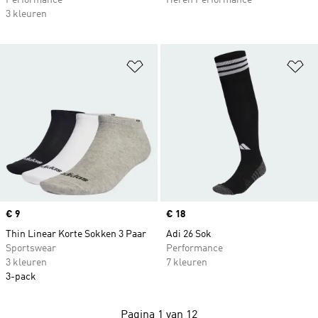
Performance
Heren Performance
3 kleuren
Op verlanglijst zetten
Op
Price
€ 9
Price
€ 18
Thin Linear Korte Sokken 3 Paar
Adi 26 Sok
Sportswear
Performance
3 kleuren
7 kleuren
3-pack
Pagina 1 van 12