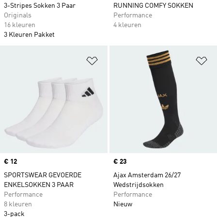
3-Stripes Sokken 3 Paar
RUNNING COMFY SOKKEN
Originals
Performance
16 kleuren
4 kleuren
3 Kleuren Pakket
Op verlanglijst zetten
Op
Price
€ 12
Price
€ 23
SPORTSWEAR GEVOERDE
Ajax Amsterdam 26/27
ENKELSOKKEN 3 PAAR
Wedstrijdsokken
Performance
Performance
8 kleuren
Nieuw
3-pack