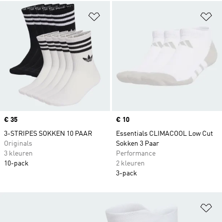
Op verlanglijst zetten
Op
Price
€ 35
Price
€ 10
3-STRIPES SOKKEN 10 PAAR
Essentials CLIMACOOL Low Cut
Originals
Sokken 3 Paar
3 kleuren
Performance
10-pack
2 kleuren
3-pack
Op