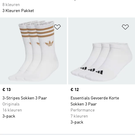
8 kleuren
3 Kleuren Pakket
Op verlanglijst zetten
Op
Price
€ 13
Price
€ 12
3-Stripes Sokken 3 Paar
Essentials Gevoerde Korte
Originals
Sokken 3 Paar
16 kleuren
Performance
3-pack
7 kleuren
3-pack