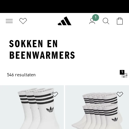
1
SOKKEN EN
BEENWARMERS
1
546 resultaten
Op verlanglijst zetten
Op