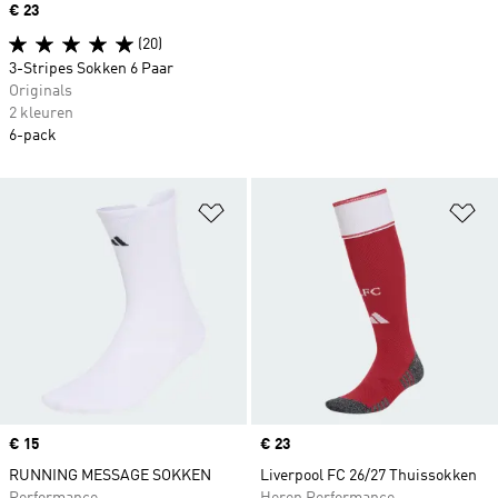
Price
€ 23
(20)
3-Stripes Sokken 6 Paar
Originals
2 kleuren
6-pack
Op verlanglijst zetten
Op
Price
€ 15
Price
€ 23
RUNNING MESSAGE SOKKEN
Liverpool FC 26/27 Thuissokken