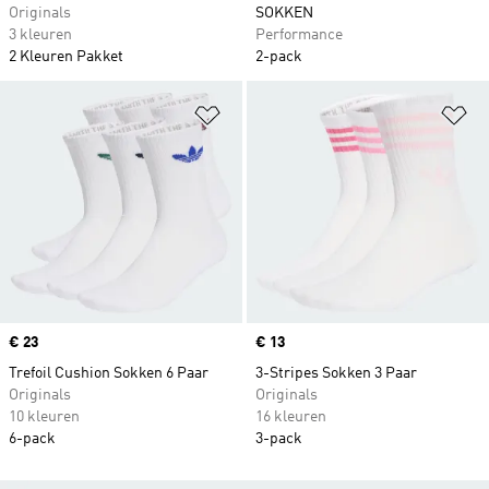
Originals
SOKKEN
3 kleuren
Performance
2 Kleuren Pakket
2-pack
Op verlanglijst zetten
Op
Price
€ 23
Price
€ 13
Trefoil Cushion Sokken 6 Paar
3-Stripes Sokken 3 Paar
Originals
Originals
10 kleuren
16 kleuren
6-pack
3-pack