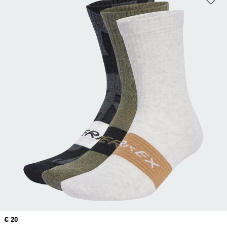
Price
€ 20