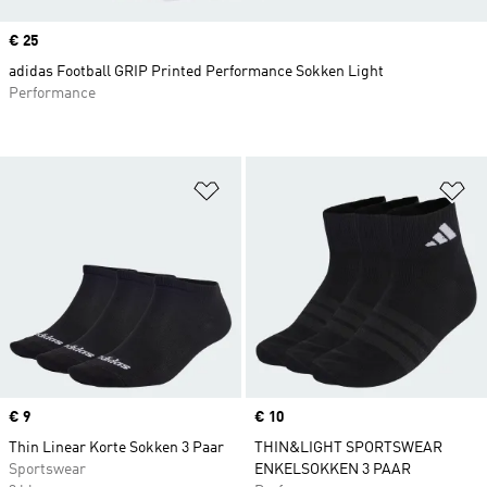
Price
€ 25
adidas Football GRIP Printed Performance Sokken Light
Performance
Op verlanglijst zetten
Op
Price
€ 9
Price
€ 10
Thin Linear Korte Sokken 3 Paar
THIN&LIGHT SPORTSWEAR
Sportswear
ENKELSOKKEN 3 PAAR