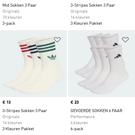
Mid Sokken 3 Paar
3-Stripes Sokken 3 Paar
Originals
Originals
10 kleuren
16 kleuren
3-pack
3 Kleuren Pakket
Op verlanglijst zetten
Op
Price
€ 13
Price
€ 23
3-Stripes Sokken 3 Paar
GEVOERDE SOKKEN 6 PAAR
Originals
Performance
16 kleuren
4 kleuren
3 Kleuren Pakket
6-pack