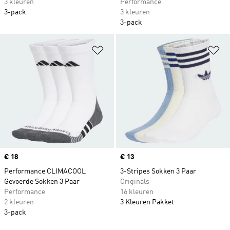
3 kleuren
Performance
3-pack
3 kleuren
3-pack
Op verlanglijst zetten
Op
Price
€ 18
Price
€ 13
Performance CLIMACOOL
3-Stripes Sokken 3 Paar
Gevoerde Sokken 3 Paar
Originals
Performance
16 kleuren
2 kleuren
3 Kleuren Pakket
3-pack