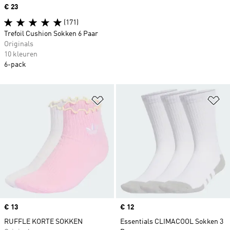
Price
€ 23
(171)
Trefoil Cushion Sokken 6 Paar
Originals
10 kleuren
6-pack
Op verlanglijst zetten
Op
Price
€ 13
Price
€ 12
RUFFLE KORTE SOKKEN
Essentials CLIMACOOL Sokken 3