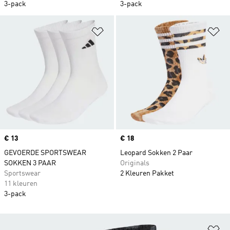
3-pack
3-pack
Op verlanglijst zetten
Op
Price
€ 13
Price
€ 18
GEVOERDE SPORTSWEAR
Leopard Sokken 2 Paar
SOKKEN 3 PAAR
Originals
Sportswear
2 Kleuren Pakket
11 kleuren
3-pack
Op