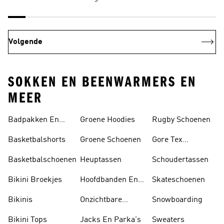
Volgende
SOKKEN EN BEENWARMERS EN
MEER
Badpakken En
Groene Hoodies
Rugby Schoenen
Tankini's
Basketbalshorts
Groene Schoenen
Gore Tex
Schoenen
Basketbalschoenen
Heuptassen
Schoudertassen
Bikini Broekjes
Hoofdbanden En
Skateschoenen
Zonnekleppen
Bikinis
Onzichtbare
Snowboarding
Sokken
Bikini Tops
Jacks En Parka's
Sweaters