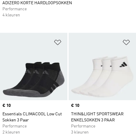
ADIZERO KORTE HARDLOOPSOKKEN
Performance
4 kleuren
Op verlanglijst zetten
Op
Price
€ 10
Price
€ 10
Essentials CLIMACOOL Low Cut
THIN&LIGHT SPORTSWEAR
Sokken 3 Paar
ENKELSOKKEN 3 PAAR
Performance
Performance
2 kleuren
3 kleuren