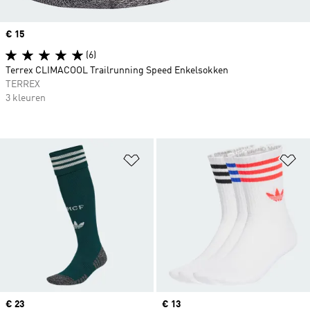
Price
€ 15
(6)
Terrex CLIMACOOL Trailrunning Speed Enkelsokken
TERREX
3 kleuren
Op verlanglijst zetten
Op
Price
€ 23
Price
€ 13