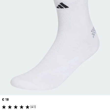
Price
€ 18
(41)