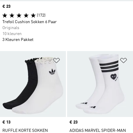
Price
€ 23
(172)
Trefoil Cushion Sokken 6 Paar
Originals
10 kleuren
3 Kleuren Pakket
Op verlanglijst zetten
Op
Price
€ 13
Price
€ 23
RUFFLE KORTE SOKKEN
ADIDAS MARVEL SPIDER-MAN