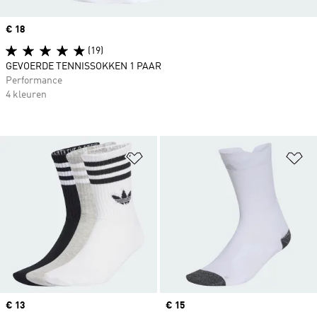
Price
€ 18
(19)
GEVOERDE TENNISSOKKEN 1 PAAR
Performance
4 kleuren
Op verlanglijst zetten
Op
Price
€ 13
Price
€ 15