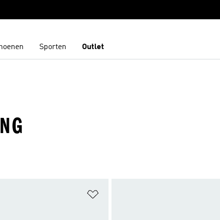
hoenen
Sporten
Outlet
ING
t zetten
Op verlanglijst zetten