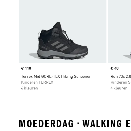
Price
€ 110
Price
€ 40
Terrex Mid GORE-TEX Hiking Schoenen
Run 70s 2.
Kinderen TERREX
Kinderen S
6 kleuren
4 kleuren
MOEDERDAG • WALKING 