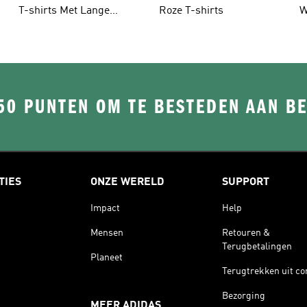
T-shirts Met Lange
Roze T-shirts
W
Mouwen
50 PUNTEN OM TE BESTEDEN AAN B
TIES
ONZE WERELD
SUPPORT
Impact
Help
Mensen
Retouren &
Terugbetalingen
Planeet
Terugtrekken uit co
Bezorging
MEER ADIDAS