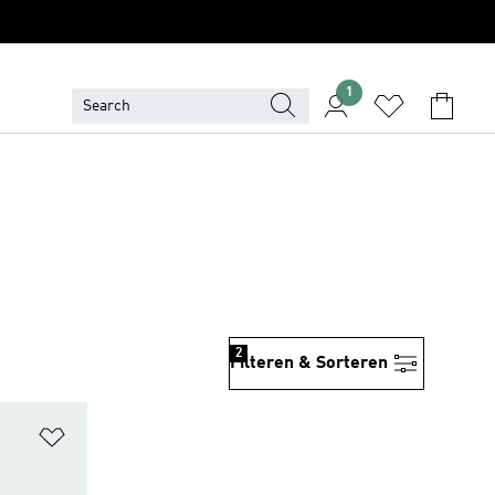
1
2
Filteren & Sorteren
Op verlanglijst zetten