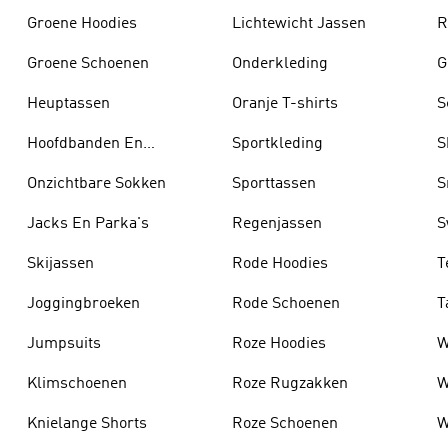
Groene Hoodies
Lichtewicht Jassen
R
Groene Schoenen
Onderkleding
G
Heuptassen
Oranje T-shirts
S
Hoofdbanden En
Sportkleding
S
Zonnekleppen
Onzichtbare Sokken
Sporttassen
S
Jacks En Parka's
Regenjassen
S
Skijassen
Rode Hoodies
T
Joggingbroeken
Rode Schoenen
T
Jumpsuits
Roze Hoodies
W
Klimschoenen
Roze Rugzakken
W
Knielange Shorts
Roze Schoenen
W