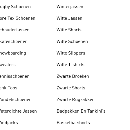
ugby Schoenen
Winterjassen
ore Tex Schoenen
Witte Jassen
choudertassen
Witte Shorts
kateschoenen
Witte Schoenen
nowboarding
Witte Slippers
weaters
Witte T-shirts
ennisschoenen
Zwarte Broeken
ank Tops
Zwarte Shorts
andelschoenen
Zwarte Rugzakken
aterdichte Jassen
Badpakken En Tankini's
indjacks
Basketbalshorts