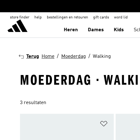
store finder
help
bestellingen en retouren
gift cards
word lid
Heren
Dames
Kids
Sc
Terug
Home
Moederdag
Walking
MOEDERDAG · WALK
3 resultaten
Op verlanglijs