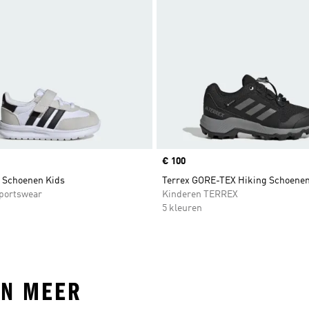
Price
€ 100
0 Schoenen Kids
Terrex GORE-TEX Hiking Schoene
portswear
Kinderen TERREX
5 kleuren
EN MEER