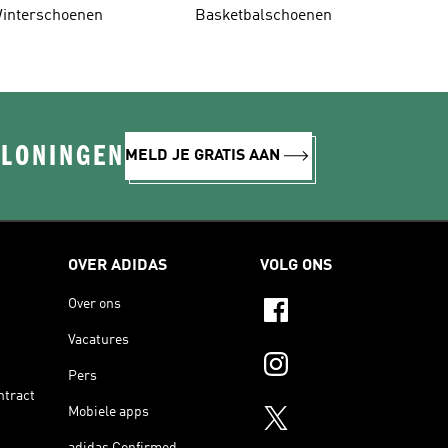
interschoenen
Basketbalschoenen
ELONINGEN
MELD JE GRATIS AAN
OVER ADIDAS
VOLG ONS
Over ons
Vacatures
Pers
ntract
Mobiele apps
adidas Confirmed