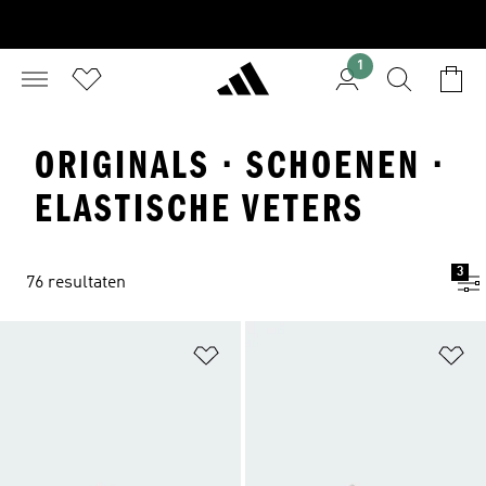
1
ORIGINALS · SCHOENEN ·
ELASTISCHE VETERS
3
76 resultaten
Op verlanglijst zetten
Op