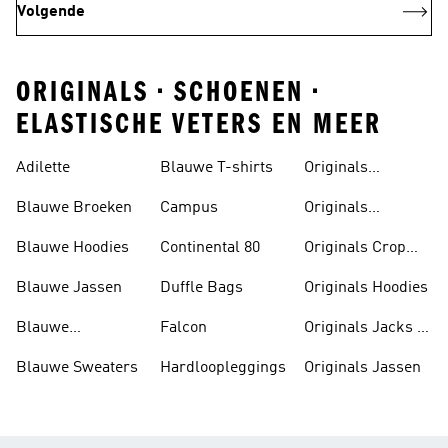
Volgende
ORIGINALS • SCHOENEN •
ELASTISCHE VETERS EN MEER
Adilette
Blauwe T-shirts
Originals
Badslippers
Blauwe Broeken
Campus
Originals
Bodywarmers
Blauwe Hoodies
Continental 80
Originals Crop
Tops
Blauwe Jassen
Duffle Bags
Originals Hoodies
Blauwe
Falcon
Originals Jacks &
Poloshirts
Parka's
Blauwe Sweaters
Hardloopleggings
Originals Jassen