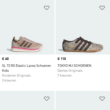
Op verlanglijst zetten
Op
Price
€ 60
Price
€ 110
SL 72 RS Elastic Laces Schoenen
TOKYO MJ SCHOENEN
Kids
Dames Originals
Kinderen Originals
7 kleuren
3 kleuren
Op verlanglijst zetten
Op