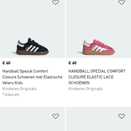
Op verlanglijst zetten
Op
Price
€ 60
Price
€ 60
Handball Spezial Comfort
HANDBALL SPEZIAL COMFORT
Closure Schoenen met Elastische
CLOSURE ELASTIC LACE
Veters Kids
SCHOENEN
Kinderen Originals
Kinderen Originals
7 kleuren
Op verlanglijst zetten
Op