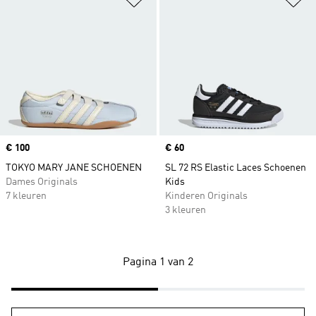
Price
€ 100
Price
€ 60
TOKYO MARY JANE SCHOENEN
SL 72 RS Elastic Laces Schoenen
Dames Originals
Kids
7 kleuren
Kinderen Originals
3 kleuren
Pagina 1 van 2