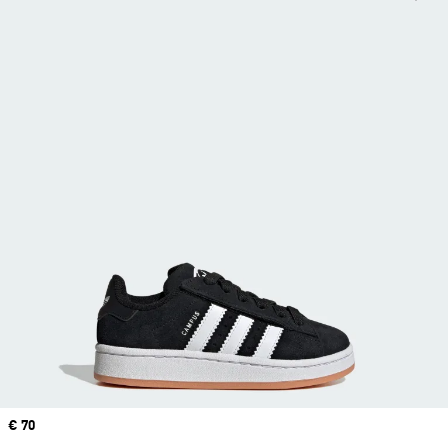
Price
€ 70