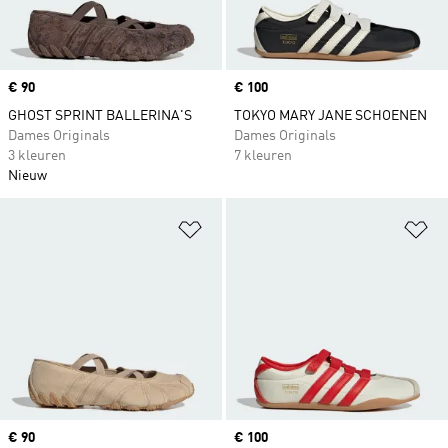
Price
€ 90
Price
€ 100
GHOST SPRINT BALLERINA'S
TOKYO MARY JANE SCHOENEN
Dames Originals
Dames Originals
3 kleuren
7 kleuren
Nieuw
Op verlanglijst zetten
Op
Price
€ 90
Price
€ 100