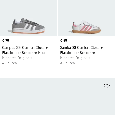
Price
€ 70
Price
€ 65
Campus 00s Comfort Closure
Samba OG Comfort Closure
Elastic Lace Schoenen Kids
Elastic Lace Schoenen
Kinderen Originals
Kinderen Originals
4 kleuren
3 kleuren
Op