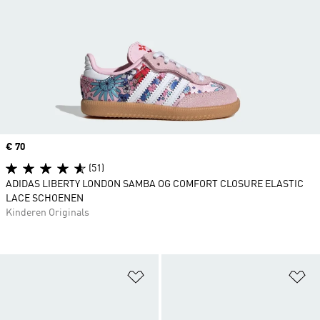
Price
€ 70
(51)
ADIDAS LIBERTY LONDON SAMBA OG COMFORT CLOSURE ELASTIC
LACE SCHOENEN
Kinderen Originals
Op verlanglijst zetten
Op