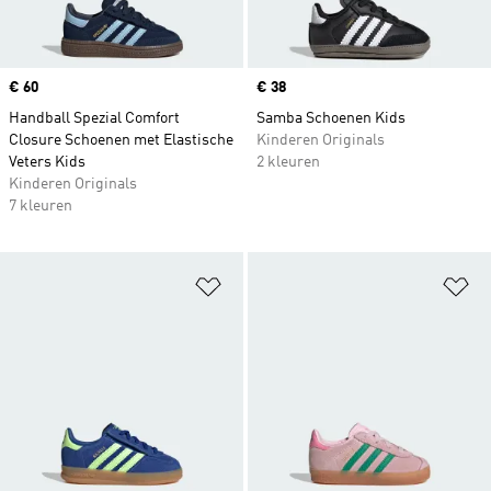
Price
€ 60
Price
€ 38
Handball Spezial Comfort
Samba Schoenen Kids
Closure Schoenen met Elastische
Kinderen Originals
Veters Kids
2 kleuren
Kinderen Originals
7 kleuren
Op verlanglijst zetten
Op