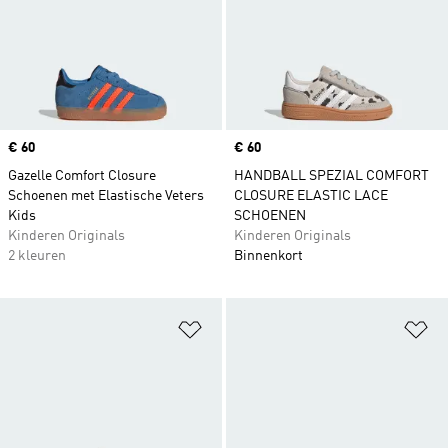
Price
€ 60
Price
€ 60
Gazelle Comfort Closure
HANDBALL SPEZIAL COMFORT
Schoenen met Elastische Veters
CLOSURE ELASTIC LACE
Kids
SCHOENEN
Kinderen Originals
Kinderen Originals
2 kleuren
Binnenkort
Op verlanglijst zetten
Op