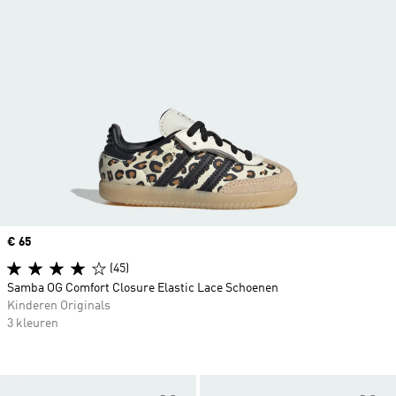
Price
€ 65
(45)
Samba OG Comfort Closure Elastic Lace Schoenen
Kinderen Originals
3 kleuren