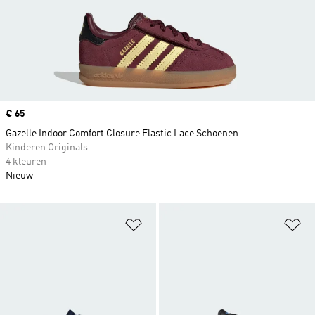
Price
€ 65
Gazelle Indoor Comfort Closure Elastic Lace Schoenen
Kinderen Originals
4 kleuren
Nieuw
Op verlanglijst zetten
Op