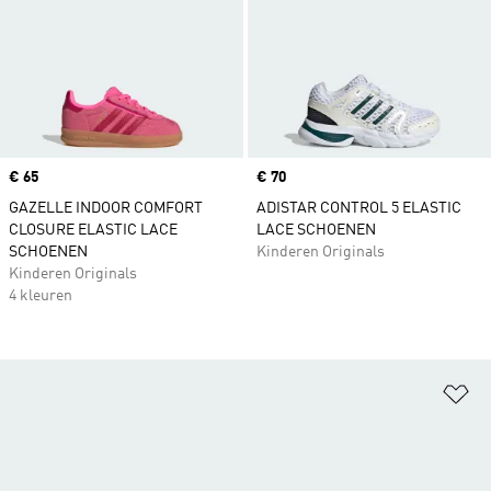
Price
€ 65
Price
€ 70
GAZELLE INDOOR COMFORT
ADISTAR CONTROL 5 ELASTIC
CLOSURE ELASTIC LACE
LACE SCHOENEN
SCHOENEN
Kinderen Originals
Kinderen Originals
4 kleuren
Op