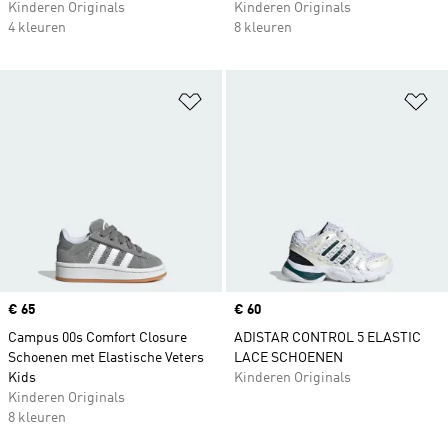
Kinderen Originals
Kinderen Originals
4 kleuren
8 kleuren
Op verlanglijst zetten
Op
Price
€ 65
Price
€ 60
Campus 00s Comfort Closure
ADISTAR CONTROL 5 ELASTIC
Schoenen met Elastische Veters
LACE SCHOENEN
Kids
Kinderen Originals
Kinderen Originals
8 kleuren