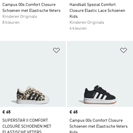
Campus 00s Comfort Closure
Handball Spezial Comfort
Schoenen met Elastische Veters
Closure Elastic Lace Schoenen
Kinderen Originals
Kids
8 kleuren
Kinderen Originals
4 kleuren
Op verlanglijst zetten
Op
Price
€ 65
Price
€ 65
SUPERSTAR II COMFORT
Campus 00s Comfort Closure
CLOSURE SCHOENEN MET
Schoenen met Elastische Veters
ELASTISCHE VETERS
Kids