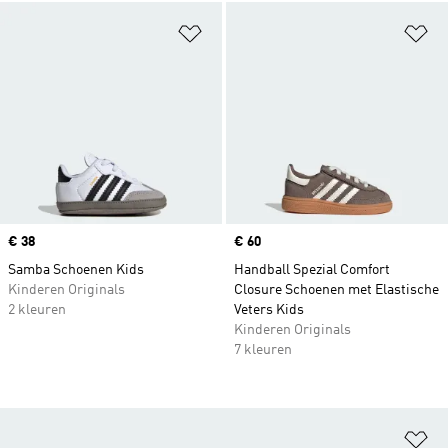
Op verlanglijst zetten
Op
Price
€ 38
Price
€ 60
Samba Schoenen Kids
Handball Spezial Comfort
Kinderen Originals
Closure Schoenen met Elastische
2 kleuren
Veters Kids
Kinderen Originals
7 kleuren
Op