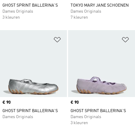
GHOST SPRINT BALLERINA'S
TOKYO MARY JANE SCHOENEN
Dames Originals
Dames Originals
3 kleuren
7 kleuren
Op verlanglijst zetten
Op
Price
€ 90
Price
€ 90
GHOST SPRINT BALLERINA'S
GHOST SPRINT BALLERINA'S
Dames Originals
Dames Originals
3 kleuren