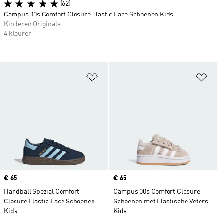
(62)
Campus 00s Comfort Closure Elastic Lace Schoenen Kids
Kinderen Originals
4 kleuren
Op verlanglijst zetten
Op
Price
€ 65
Price
€ 65
Handball Spezial Comfort
Campus 00s Comfort Closure
Closure Elastic Lace Schoenen
Schoenen met Elastische Veters
Kids
Kids