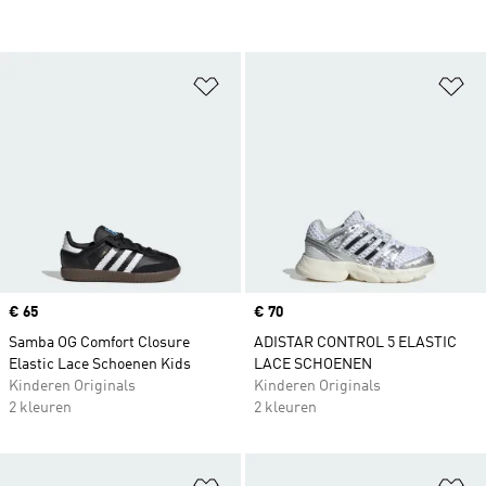
Op verlanglijst zetten
Op
Price
€ 65
Price
€ 70
Samba OG Comfort Closure
ADISTAR CONTROL 5 ELASTIC
Elastic Lace Schoenen Kids
LACE SCHOENEN
Kinderen Originals
Kinderen Originals
2 kleuren
2 kleuren
Op verlanglijst zetten
Op