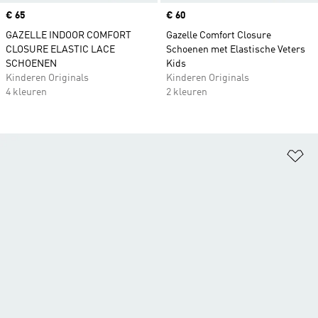
Price
€ 65
Price
€ 60
GAZELLE INDOOR COMFORT
Gazelle Comfort Closure
CLOSURE ELASTIC LACE
Schoenen met Elastische Veters
SCHOENEN
Kids
Kinderen Originals
Kinderen Originals
4 kleuren
2 kleuren
Op