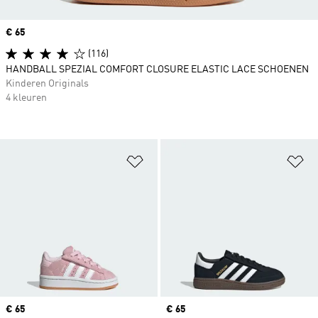
Price
€ 65
(116)
HANDBALL SPEZIAL COMFORT CLOSURE ELASTIC LACE SCHOENEN
Kinderen Originals
4 kleuren
Op verlanglijst zetten
Op
Price
€ 65
Price
€ 65