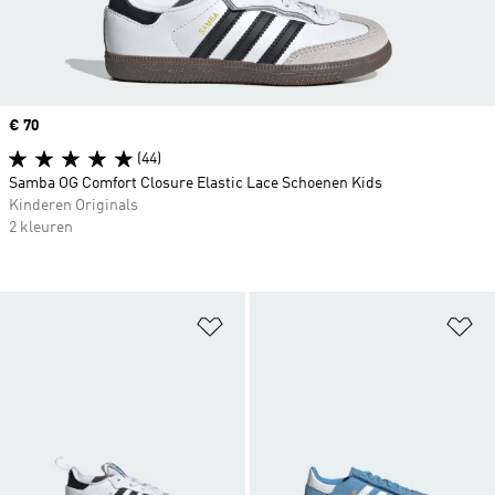
Price
€ 70
(44)
Samba OG Comfort Closure Elastic Lace Schoenen Kids
Kinderen Originals
2 kleuren
Op verlanglijst zetten
Op