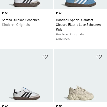
Price
€ 50
Price
€ 65
Samba Quickon Schoenen
Handball Spezial Comfort
Kinderen Originals
Closure Elastic Lace Schoenen
Kids
Kinderen Originals
4 kleuren
Op verlanglijst zetten
Op
Price
€ 65
Price
€ 55