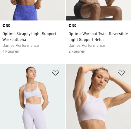
Price
€ 50
Price
€ 50
Optime Strappy Light Support
Optime Workout Twist Reversible
Workoutbeha
Light Support Beha
Dames Performance
Dames Performance
4 kleuren
2 kleuren
Op verlanglijst zetten
Op