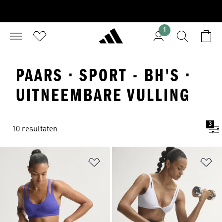
1
PAARS · SPORT - BH'S ·
UITNEEMBARE VULLING
3
10 resultaten
Op verlanglijst zetten
Op