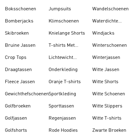
Boksschoenen
Jumpsuits
Wandelschoenen
Bomberjacks
Klimschoenen
Waterdichte
Jassen
Skibroeken
Knielange Shorts
Windjacks
Bruine Jassen
T-shirts Met
Winterschoenen
Lange Mouwen
Crop Tops
Lichtewicht
Winterjassen
Jassen
Draagtassen
Onderkleding
Witte Jassen
Fleece Jassen
Oranje T-shirts
Witte Shorts
Gewichthefschoenen
Sportkleding
Witte Schoenen
Golfbroeken
Sporttassen
Witte Slippers
Golfjassen
Regenjassen
Witte T-shirts
Golfshorts
Rode Hoodies
Zwarte Broeken