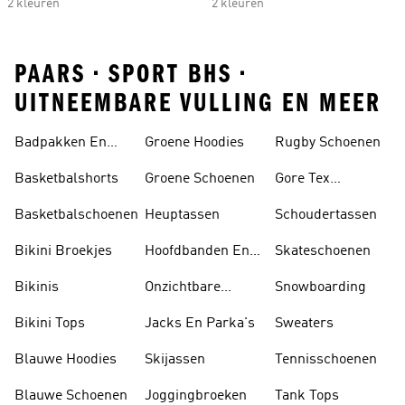
2 kleuren
2 kleuren
PAARS • SPORT BHS •
UITNEEMBARE VULLING EN MEER
Badpakken En
Groene Hoodies
Rugby Schoenen
Tankini's
Basketbalshorts
Groene Schoenen
Gore Tex
Schoenen
Basketbalschoenen
Heuptassen
Schoudertassen
Bikini Broekjes
Hoofdbanden En
Skateschoenen
Zonnekleppen
Bikinis
Onzichtbare
Snowboarding
Sokken
Bikini Tops
Jacks En Parka's
Sweaters
Blauwe Hoodies
Skijassen
Tennisschoenen
Blauwe Schoenen
Joggingbroeken
Tank Tops