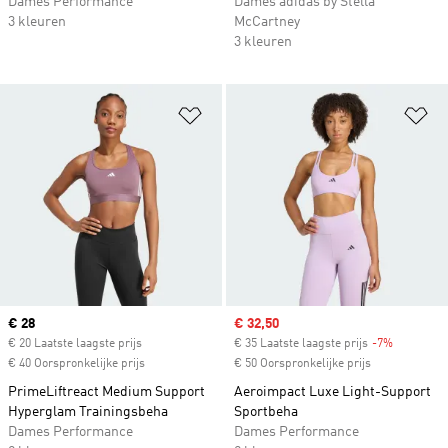
Dames Performance
Dames adidas by Stella
3 kleuren
McCartney
3 kleuren
Op verlanglijst zetten
Op
Current price
€ 28
Sale price
€ 32,50
€ 20 Laatste laagste prijs
€ 35 Laatste laagste prijs
-7%
Discount
€ 40 Oorspronkelijke prijs
€ 50 Oorspronkelijke prijs
PrimeLiftreact Medium Support
Aeroimpact Luxe Light-Support
Hyperglam Trainingsbeha
Sportbeha
Dames Performance
Dames Performance