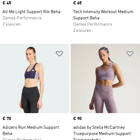
Price
€ 45
Price
€ 65
All Me Light Support Rib Beha
Tech Intensity Workout Medium
Dames Performance
Support Beha
2 kleuren
Dames Performance
2 kleuren
Op verlanglijst zetten
Op
Price
€ 70
Price
€ 90
Adizero Run Medium Support
adidas by Stella McCartney
Beha
Truepurpose Medium Support