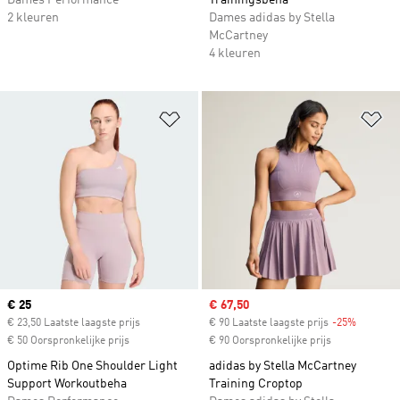
Dames Performance
Trainingsbeha
2 kleuren
Dames adidas by Stella
McCartney
4 kleuren
Op verlanglijst zetten
Op
Current price
€ 25
Sale price
€ 67,50
€ 23,50 Laatste laagste prijs
€ 90 Laatste laagste prijs
-25%
Discount
€ 50 Oorspronkelijke prijs
€ 90 Oorspronkelijke prijs
Optime Rib One Shoulder Light
adidas by Stella McCartney
Support Workoutbeha
Training Croptop