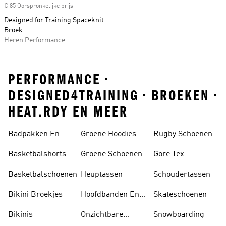
€ 85 Oorspronkelijke prijs
Designed for Training Spaceknit
Broek
Heren Performance
PERFORMANCE •
DESIGNED4TRAINING • BROEKEN •
HEAT.RDY EN MEER
Badpakken En
Groene Hoodies
Rugby Schoenen
Tankini's
Basketbalshorts
Groene Schoenen
Gore Tex
Schoenen
Basketbalschoenen
Heuptassen
Schoudertassen
Bikini Broekjes
Hoofdbanden En
Skateschoenen
Zonnekleppen
Bikinis
Onzichtbare
Snowboarding