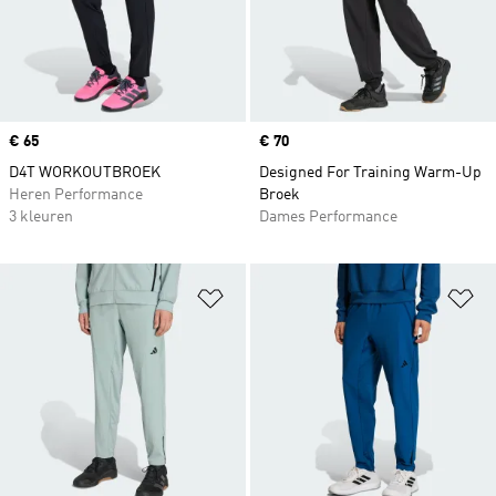
Price
€ 65
Price
€ 70
D4T WORKOUTBROEK
Designed For Training Warm-Up
Heren Performance
Broek
3 kleuren
Dames Performance
Op verlanglijst zetten
Op