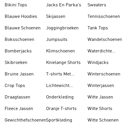
Sokken
Bikini Tops
Jacks En Parka's
Sweaters
Blauwe Hoodies
Skijassen
Tennisschoenen
Blauwe Schoenen
Joggingbroeken
Tank Tops
Boksschoenen
Jumpsuits
Wandelschoenen
Bomberjacks
Klimschoenen
Waterdichte
Jassen
Skibroeken
Knielange Shorts
Windjacks
Bruine Jassen
T-shirts Met
Winterschoenen
Lange Mouwen
Crop Tops
Lichtewicht
Winterjassen
Jassen
Draagtassen
Onderkleding
Witte Jassen
Fleece Jassen
Oranje T-shirts
Witte Shorts
Gewichthefschoenen
Sportkleding
Witte Schoenen