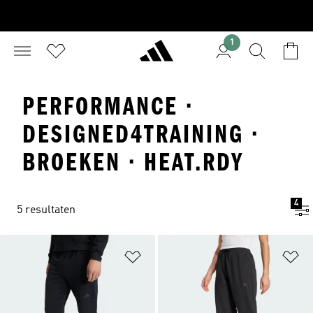
1
PERFORMANCE ·
DESIGNED4TRAINING ·
BROEKEN · HEAT.RDY
4
5 resultaten
Op verlanglijst zetten
Op