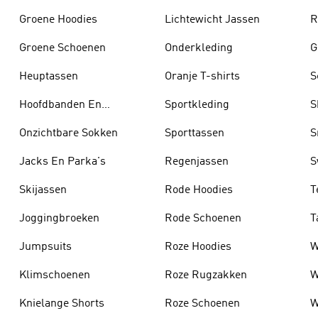
Groene Hoodies
Lichtewicht Jassen
R
Groene Schoenen
Onderkleding
G
Heuptassen
Oranje T-shirts
S
Hoofdbanden En
Sportkleding
S
Zonnekleppen
Onzichtbare Sokken
Sporttassen
S
Jacks En Parka's
Regenjassen
S
Skijassen
Rode Hoodies
T
Joggingbroeken
Rode Schoenen
T
Jumpsuits
Roze Hoodies
W
Klimschoenen
Roze Rugzakken
W
Knielange Shorts
Roze Schoenen
W