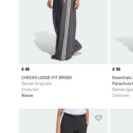
Price
€ 85
Price
€ 50
CHECKS LOOSE-FIT BROEK
Essentials 
Dames Originals
Parachute 
3 kleuren
Dames Spo
Nieuw
3 kleuren
Op verlanglijs