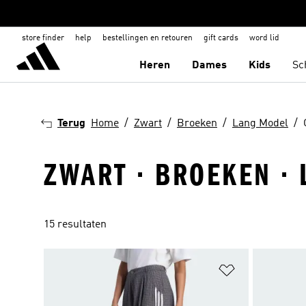
store finder
help
bestellingen en retouren
gift cards
word lid
Heren
Dames
Kids
Sc
Terug
Home
Zwart
Broeken
Lang Model
ZWART · BROEKEN ·
15 resultaten
Op verlanglijs