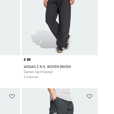
Price
€ 85
ADIDAS Z.N.E. WOVEN BROEK
Dames Sportswear
2 kleuren
Op verlanglijst zetten
Op verlangl