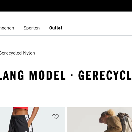
hoenen
Sporten
Outlet
Gerecycled Nylon
 LANG MODEL · GERECYC
t zetten
Op verlanglijst zetten