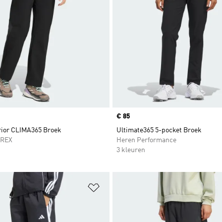
Price
€ 85
rior CLIMA365 Broek
Ultimate365 5-pocket Broek
RREX
Heren Performance
3 kleuren
t zetten
Op verlanglijst zetten