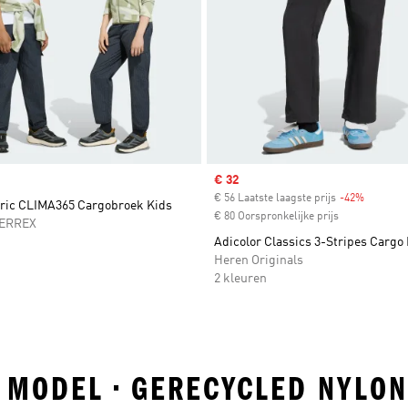
Sale price
€ 32
€ 56 Laatste laagste prijs
-42%
Discount
oric CLIMA365 Cargobroek Kids
€ 80 Oorspronkelijke prijs
TERREX
Adicolor Classics 3-Stripes Cargo
Heren Originals
2 kleuren
G MODEL • GERECYCLED NYLO