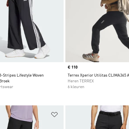
Price
€ 110
3-Stripes Lifestyle Woven
Terrex Xperior Utilitas CLIMA365 
Broek
Heren TERREX
rtswear
6 kleuren
t zetten
Op verlanglijst zetten