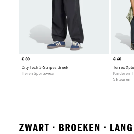
Price
€ 80
Price
€ 60
City Tech 3-Stripes Broek
Terrex Xpl
Heren Sportswear
Kinderen 
5 kleuren
ZWART • BROEKEN • LAN