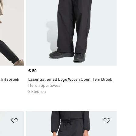
Price
€ 50
Afritsbroek
Essential Small Logo Woven Open Hem Broek
Heren Sportswear
2 kleuren
Op verlanglijst zetten
Op verlangl