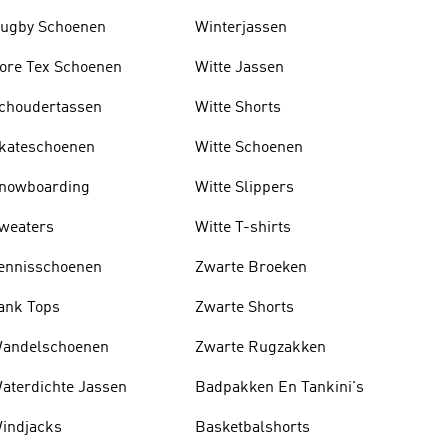
ugby Schoenen
Winterjassen
ore Tex Schoenen
Witte Jassen
choudertassen
Witte Shorts
kateschoenen
Witte Schoenen
nowboarding
Witte Slippers
weaters
Witte T-shirts
ennisschoenen
Zwarte Broeken
ank Tops
Zwarte Shorts
andelschoenen
Zwarte Rugzakken
aterdichte Jassen
Badpakken En Tankini's
indjacks
Basketbalshorts