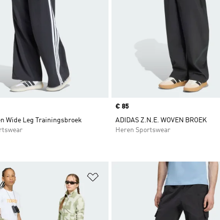
Price
€ 85
en Wide Leg Trainingsbroek
ADIDAS Z.N.E. WOVEN BROEK
rtswear
Heren Sportswear
t zetten
Op verlanglijst zetten