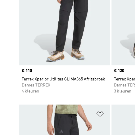
Price
€ 110
Price
€ 120
Terrex Xperior Utilitas CLIMA365 Afritsbroek
Terrex Xpe
Dames TERREX
Dames TE
4 kleuren
3 kleuren
Op verlanglijs