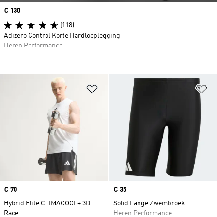
Price
€ 130
(118)
Adizero Control Korte Hardlooplegging
Heren Performance
Op verlanglijst zetten
Op
Price
€ 70
Price
€ 35
Hybrid Elite CLIMACOOL+ 3D
Solid Lange Zwembroek
Race
Heren Performance