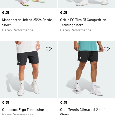
Price
€ 45
Price
€ 45
Manchester United 25/26 Derde
Celtic FC Tiro 25 Competition
Short
Training Short
Heren Performance
Heren Performance
Op verlanglijst zetten
Op
Price
€ 55
Price
€ 45
Climacool Ergo Tennisshort
Club Tennis Climacool 2-in-1