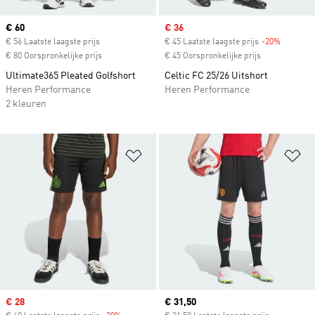
Current price
€ 60
Sale price
€ 36
€ 56 Laatste laagste prijs
€ 45 Laatste laagste prijs
-20%
Discount
€ 80 Oorspronkelijke prijs
€ 45 Oorspronkelijke prijs
Ultimate365 Pleated Golfshort
Celtic FC 25/26 Uitshort
Heren Performance
Heren Performance
2 kleuren
Op verlanglijst zetten
Op
Sale price
€ 28
Current price
€ 31,50