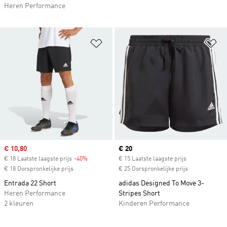
Heren Performance
Op verlanglijst zetten
Op
Sale price
€ 10,80
Current price
€ 20
€ 18 Laatste laagste prijs
-40%
Discount
€ 15 Laatste laagste prijs
€ 18 Oorspronkelijke prijs
€ 25 Oorspronkelijke prijs
Entrada 22 Short
adidas Designed To Move 3-
Heren Performance
Stripes Short
2 kleuren
Kinderen Performance