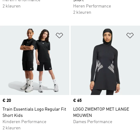
Heren Performance
Short
2 kleuren
Heren Performance
2 kleuren
Op verlanglijst zetten
Op
Price
€ 20
Price
€ 65
Train Essentials Logo Regular Fit
LOGO ZWEMTOP MET LANGE
Short Kids
MOUWEN
Kinderen Performance
Dames Performance
2 kleuren