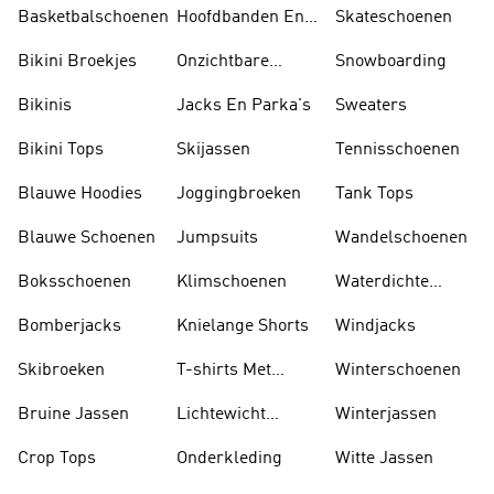
Basketbalschoenen
Hoofdbanden En
Skateschoenen
Zonnekleppen
Bikini Broekjes
Onzichtbare
Snowboarding
Sokken
Bikinis
Jacks En Parka's
Sweaters
Bikini Tops
Skijassen
Tennisschoenen
Blauwe Hoodies
Joggingbroeken
Tank Tops
Blauwe Schoenen
Jumpsuits
Wandelschoenen
Boksschoenen
Klimschoenen
Waterdichte
Jassen
Bomberjacks
Knielange Shorts
Windjacks
Skibroeken
T-shirts Met
Winterschoenen
Lange Mouwen
Bruine Jassen
Lichtewicht
Winterjassen
Jassen
Crop Tops
Onderkleding
Witte Jassen