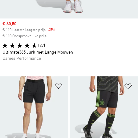
Sale price
€ 60,50
€ 110 Laatste laagste prijs
-45%
Discount
€ 110 Oorspronkelijke prijs
(27)
Ultimate365 Jurk met Lange Mouwen
Dames Performance
Op verlanglijst zetten
Op