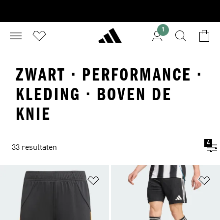
1
ZWART · PERFORMANCE ·
KLEDING · BOVEN DE
KNIE
4
33 resultaten
Op verlanglijst zetten
Op