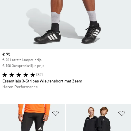
Current price
€ 75
€ 70 Laatste laagste prijs
€ 100 Oorspronkelijke prijs
(32)
Essentials 3-Stripes Wielrenshort met Zeem
Heren Performance
Op verlanglijst zetten
Op