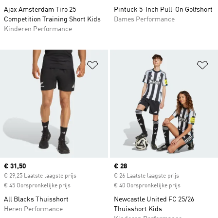
Ajax Amsterdam Tiro 25
Pintuck 5-Inch Pull-On Golfshort
Competition Training Short Kids
Dames Performance
Kinderen Performance
Op verlanglijst zetten
Op
Current price
€ 31,50
Current price
€ 28
€ 29,25 Laatste laagste prijs
€ 26 Laatste laagste prijs
€ 45 Oorspronkelijke prijs
€ 40 Oorspronkelijke prijs
All Blacks Thuisshort
Newcastle United FC 25/26
Heren Performance
Thuisshort Kids