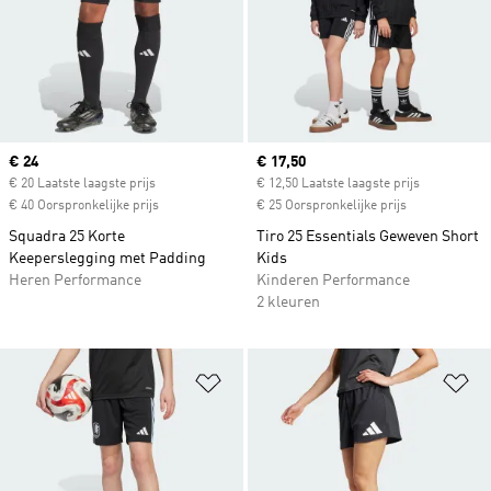
Current price
€ 24
Current price
€ 17,50
€ 20 Laatste laagste prijs
€ 12,50 Laatste laagste prijs
€ 40 Oorspronkelijke prijs
€ 25 Oorspronkelijke prijs
Squadra 25 Korte
Tiro 25 Essentials Geweven Short
Keeperslegging met Padding
Kids
Heren Performance
Kinderen Performance
2 kleuren
Op verlanglijst zetten
Op