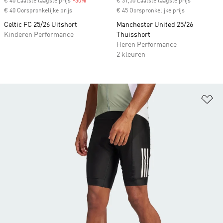
€ 40 Laatste laagste prijs
-30%
Discount
€ 31,50 Laatste laagste prijs
€ 40 Oorspronkelijke prijs
€ 45 Oorspronkelijke prijs
Celtic FC 25/26 Uitshort
Manchester United 25/26
Kinderen Performance
Thuisshort
Heren Performance
2 kleuren
Op