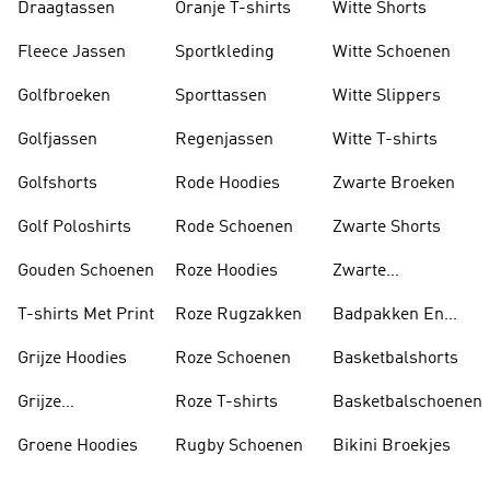
Draagtassen
Oranje T-shirts
Witte Shorts
Fleece Jassen
Sportkleding
Witte Schoenen
Golfbroeken
Sporttassen
Witte Slippers
Golfjassen
Regenjassen
Witte T-shirts
Golfshorts
Rode Hoodies
Zwarte Broeken
Golf Poloshirts
Rode Schoenen
Zwarte Shorts
Gouden Schoenen
Roze Hoodies
Zwarte
Rugzakken
T-shirts Met Print
Roze Rugzakken
Badpakken En
Tankini's
Grijze Hoodies
Roze Schoenen
Basketbalshorts
Grijze
Roze T-shirts
Basketbalschoenen
Trainingspakken
Groene Hoodies
Rugby Schoenen
Bikini Broekjes