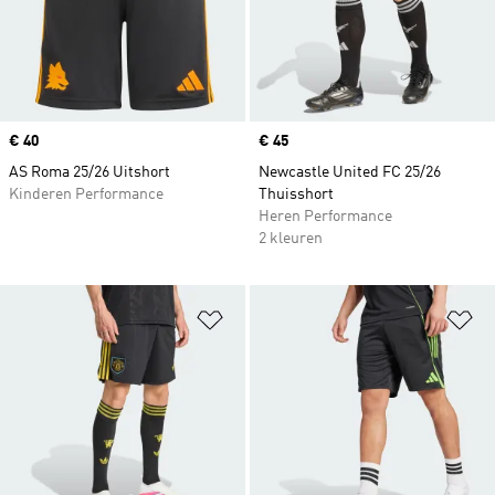
Price
€ 40
Price
€ 45
AS Roma 25/26 Uitshort
Newcastle United FC 25/26
Kinderen Performance
Thuisshort
Heren Performance
2 kleuren
Op verlanglijst zetten
Op