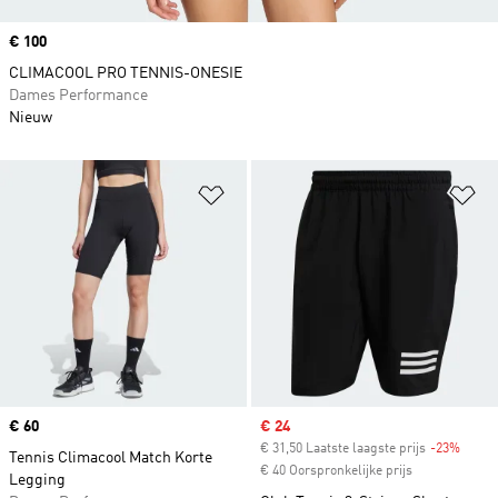
Price
€ 100
CLIMACOOL PRO TENNIS-ONESIE
Dames Performance
Nieuw
Op verlanglijst zetten
Op
Price
€ 60
Sale price
€ 24
€ 31,50 Laatste laagste prijs
-23%
Disco
Tennis Climacool Match Korte
€ 40 Oorspronkelijke prijs
Legging