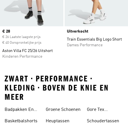
Current price
€ 28
Uitverkocht
€ 26 Laatste laagste prijs
Train Essentials Big Logo Short
€ 40 Oorspronkelijke prijs
Dames Performance
Aston Villa FC 25/26 Uitshort
Kinderen Performance
ZWART • PERFORMANCE •
KLEDING • BOVEN DE KNIE EN
MEER
Badpakken En
Groene Schoenen
Gore Tex
Tankini's
Schoenen
Basketbalshorts
Heuptassen
Schoudertassen