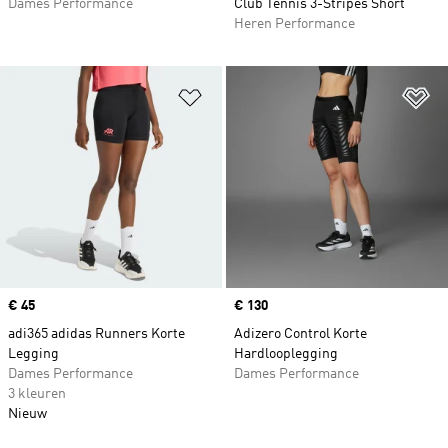
Dames Performance
Club Tennis 3-Stripes Short
Heren Performance
Op verlanglijst zetten
Op
Price
€ 45
Price
€ 130
adi365 adidas Runners Korte
Adizero Control Korte
Legging
Hardlooplegging
Dames Performance
Dames Performance
3 kleuren
Nieuw