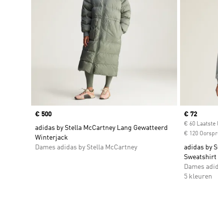
Price
€ 500
Current pr
€ 72
€ 60 Laatste 
adidas by Stella McCartney Lang Gewatteerd
€ 120 Oorspro
Winterjack
Dames adidas by Stella McCartney
adidas by S
Sweatshirt
Dames adid
5 kleuren