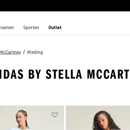
hoenen
Sporten
Outlet
 McCartney
Kleding
IDAS BY STELLA MCCART
t zetten
Op verlanglijst zetten