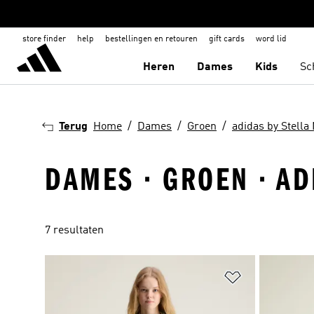
store finder
help
bestellingen en retouren
gift cards
word lid
Heren
Dames
Kids
Sc
Terug
Home
Dames
Groen
adidas by Stella
DAMES · GROEN · AD
7 resultaten
Op verlanglijs