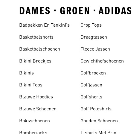
DAMES • GROEN • ADIDA
Badpakken En Tankini's
Crop Tops
Basketbalshorts
Draagtassen
Basketbalschoenen
Fleece Jassen
Bikini Broekjes
Gewichthefschoenen
Bikinis
Golfbroeken
Bikini Tops
Golfjassen
Blauwe Hoodies
Golfshorts
Blauwe Schoenen
Golf Poloshirts
Boksschoenen
Gouden Schoenen
Bomberjacks
T-shirts Met Print