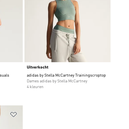
Uitverkocht
suals
adidas by Stella McCartney Trainingscroptop
Dames adidas by Stella McCartney
4 kleuren
Op verlanglijst zetten