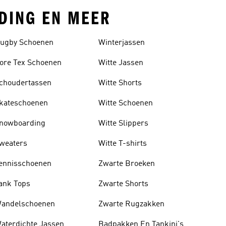
EDING EN MEER
ugby Schoenen
Winterjassen
ore Tex Schoenen
Witte Jassen
choudertassen
Witte Shorts
kateschoenen
Witte Schoenen
nowboarding
Witte Slippers
weaters
Witte T-shirts
ennisschoenen
Zwarte Broeken
ank Tops
Zwarte Shorts
andelschoenen
Zwarte Rugzakken
aterdichte Jassen
Badpakken En Tankini's