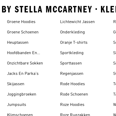
S BY STELLA MCCARTNEY • KL
Groene Hoodies
Lichtewicht Jassen
R
Groene Schoenen
Onderkleding
G
Heuptassen
Oranje T-shirts
S
Hoofdbanden En
Sportkleding
S
Zonnekleppen
Onzichtbare Sokken
Sporttassen
S
Jacks En Parka's
Regenjassen
S
Skijassen
Rode Hoodies
T
Joggingbroeken
Rode Schoenen
T
Jumpsuits
Roze Hoodies
W
Klimschoenen
Roze Rugzakken
W