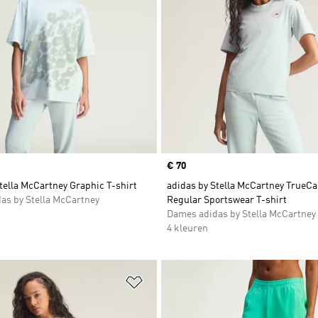
Price
€ 70
tella McCartney Graphic T-shirt
adidas by Stella McCartney TrueCa
as by Stella McCartney
Regular Sportswear T-shirt
Dames adidas by Stella McCartney
4 kleuren
t zetten
Op verlanglijst zetten