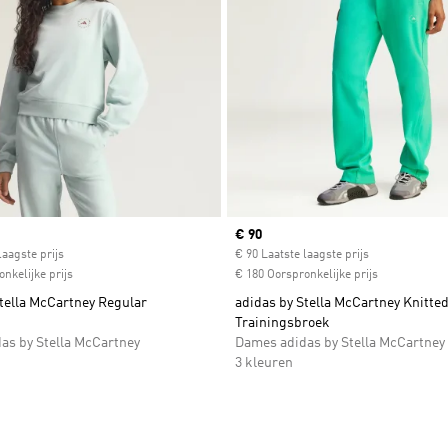
ice
Current price
€ 90
laagste prijs
€ 90 Laatste laagste prijs
nkelijke prijs
€ 180 Oorspronkelijke prijs
tella McCartney Regular
adidas by Stella McCartney Knitte
Trainingsbroek
as by Stella McCartney
Dames adidas by Stella McCartney
3 kleuren