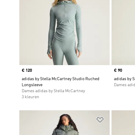
Price
€ 120
Price
€ 90
adidas by Stella McCartney Studio Ruched
adidas by S
Longsleeve
Dames adid
Dames adidas by Stella McCartney
3 kleuren
Op verlanglijs