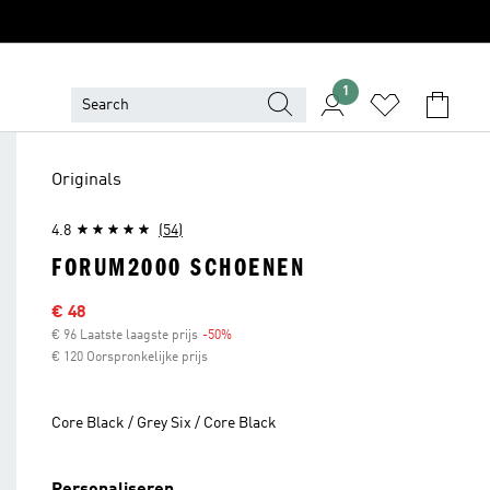
1
Originals
4.8
(54)
FORUM2000 SCHOENEN
Afgeprijsde prijs
€ 48
€ 96 Laatste laagste prijs
-50%
Korting
€ 120 Oorspronkelijke prijs
Core Black / Grey Six / Core Black