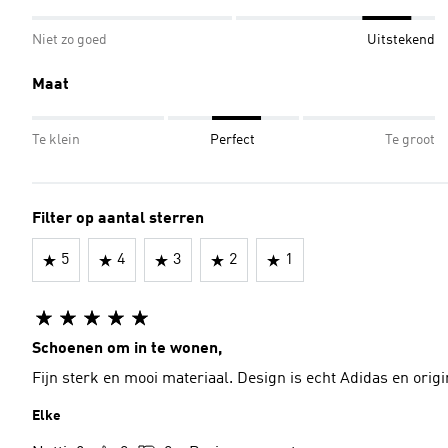
Niet zo goed
Uitstekend
Maat
Te klein
Perfect
Te groot
Filter op aantal sterren
5
4
3
2
1
Schoenen om in te wonen,
Fijn sterk en mooi materiaal. Design is echt Adidas en origi
Elke