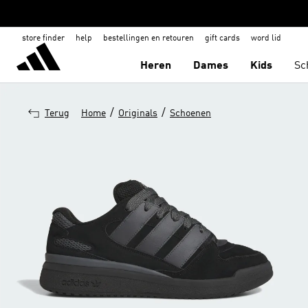
store finder
help
bestellingen en retouren
gift cards
word lid
Heren
Dames
Kids
Sc
/
/
Terug
Home
Originals
Schoenen