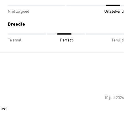
Niet zo goed
Uitstekend
Breedte
Te smal
Perfect
Te wijd
10 juli 2026
neel