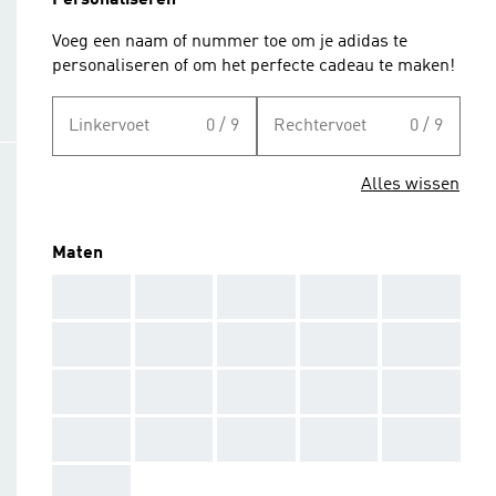
Personaliseren
Voeg een naam of nummer toe om je adidas te
personaliseren of om het perfecte cadeau te maken!
Linkervoet
0 / 9
Rechtervoet
0 / 9
Alles wissen
Maten
AAA
AAA
AAA
AAA
AAA
AAA
AAA
AAA
AAA
AAA
AAA
AAA
AAA
AAA
AAA
AAA
AAA
AAA
AAA
AAA
AAA