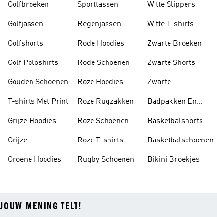
Golfbroeken
Sporttassen
Witte Slippers
Golfjassen
Regenjassen
Witte T-shirts
Golfshorts
Rode Hoodies
Zwarte Broeken
Golf Poloshirts
Rode Schoenen
Zwarte Shorts
Gouden Schoenen
Roze Hoodies
Zwarte
Rugzakken
T-shirts Met Print
Roze Rugzakken
Badpakken En
Tankini's
Grijze Hoodies
Roze Schoenen
Basketbalshorts
Grijze
Roze T-shirts
Basketbalschoenen
Trainingspakken
Groene Hoodies
Rugby Schoenen
Bikini Broekjes
JOUW MENING TELT!