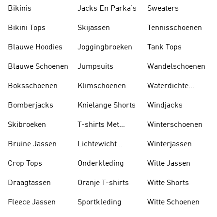
Sokken
Bikinis
Jacks En Parka's
Sweaters
Bikini Tops
Skijassen
Tennisschoenen
Blauwe Hoodies
Joggingbroeken
Tank Tops
Blauwe Schoenen
Jumpsuits
Wandelschoenen
Boksschoenen
Klimschoenen
Waterdichte
Jassen
Bomberjacks
Knielange Shorts
Windjacks
Skibroeken
T-shirts Met
Winterschoenen
Lange Mouwen
Bruine Jassen
Lichtewicht
Winterjassen
Jassen
Crop Tops
Onderkleding
Witte Jassen
Draagtassen
Oranje T-shirts
Witte Shorts
Fleece Jassen
Sportkleding
Witte Schoenen