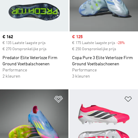
Current price
€ 162
Sale price
€ 125
€ 135 Laatste laagste prijs
€ 175 Laatste laagste prijs
-28%
Discoun
€ 270 Oorspronkelijke prijs
€ 250 Oorspronkelijke prijs
Predator Elite Veterloze Firm
Copa Pure 3 Elite Veterloze Firm
Ground Voetbalschoenen
Ground Voetbalschoenen
Performance
Performance
2 kleuren
3 kleuren
Op verlanglijst zetten
Op