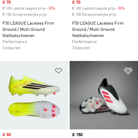
Sale price
€ 70
Sale price
€ 70
€ 100 Laatste laagste prijs
-30%
Discount
€ 100 Laatste laagste prijs
-30%
Discoun
€ 100 Oorspronkelijke prijs
€ 100 Oorspronkelijke prijs
F50 LEAGUE Laceless Firm
F50 LEAGUE Laceless Firm
Ground / Multi Ground
Ground / Multi Ground
Voetbalschoenen
Voetbalschoenen
Performance
Performance
3 kleuren
3 kleuren
Op verlanglijst zetten
Op
Sale price
€ 50
Current price
€ 150