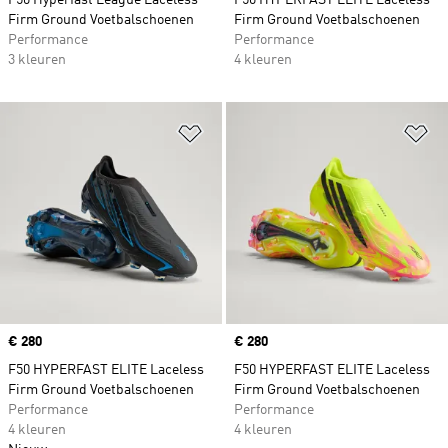
F50 Hyperfast League Laceless
F50 HYPERFAST ELITE Laceless
Firm Ground Voetbalschoenen
Firm Ground Voetbalschoenen
Performance
Performance
3 kleuren
4 kleuren
Op verlanglijst zetten
Op
Price
€ 280
Price
€ 280
F50 HYPERFAST ELITE Laceless
F50 HYPERFAST ELITE Laceless
Firm Ground Voetbalschoenen
Firm Ground Voetbalschoenen
Performance
Performance
4 kleuren
4 kleuren