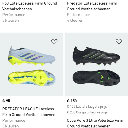
F50 Elite Laceless Firm Ground
Predator Elite Laceless Firm
Voetbalschoenen
Ground Voetbalschoenen
Performance
Performance
3 kleuren
4 kleuren
Op verlanglijst zetten
Op
Price
€ 95
Current price
€ 150
€ 125 Laatste laagste prijs
PREDATOR LEAGUE Laceless
€ 250 Oorspronkelijke prijs
Firm Ground Voetbalschoenen
Performance
Copa Pure 3 Elite Veterloze Firm
3 kleuren
Ground Voetbalschoenen