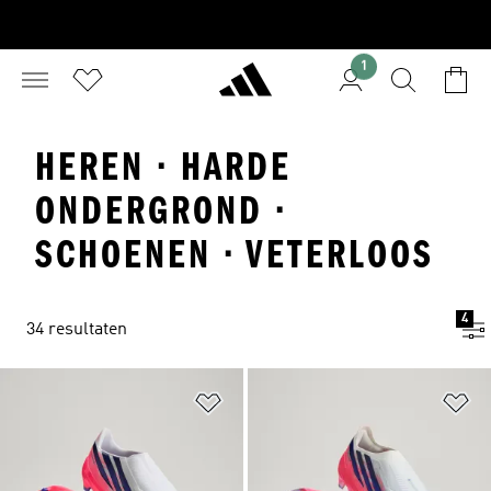
1
HEREN · HARDE
ONDERGROND ·
SCHOENEN · VETERLOOS
4
34 resultaten
Op verlanglijst zetten
Op