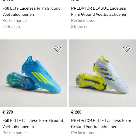
Price
€ 270
Price
€ 95
F50 Elite Laceless Firm Ground
PREDATOR LEAGUE Laceless
Voetbalschoenen
Firm Ground Voetbalschoenen
Performance
Performance
3 kleuren
3 kleuren
Op verlanglijst zetten
Op
Price
€ 270
Price
€ 280
F50 ELITE Laceless Firm Ground
PREDATOR ELITE Laceless Firm
Voetbalschoenen
Ground Voetbalschoenen
Performance
Performance