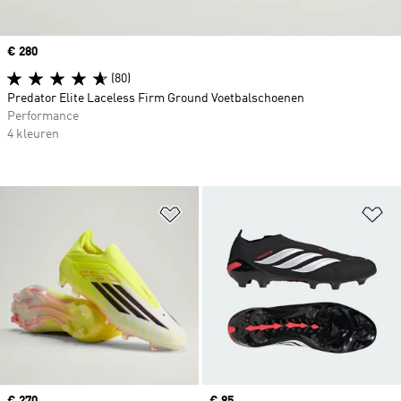
Price
€ 280
(80)
Predator Elite Laceless Firm Ground Voetbalschoenen
Performance
4 kleuren
Op verlanglijst zetten
Op