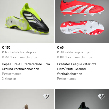
Current price
€ 150
Current price
€ 60
€ 145 Laatste laagste prijs
€ 50 Laatste laagste prijs
€ 250 Oorspronkelijke prijs
€ 100 Oorspronkelijke prijs
Copa Pure 3 Elite Veterloze Firm
Predator League Veterloze
Ground Voetbalschoenen
Firm/Multi-Ground
Performance
Voetbalschoenen
3 kleuren
Performance
Op verlanglijst zetten
Op