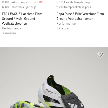
€ 100 Laatste laagste prijs
-50%
Discount
€ 125 Laatste laagste prijs
€ 100 Oorspronkelijke prijs
€ 250 Oorspronkelijke prijs
F50 LEAGUE Laceless Firm
Copa Pure 3 Elite Veterloze Firm
Ground / Multi Ground
Ground Voetbalschoenen
Voetbalschoenen
Performance
Performance
3 kleuren
3 kleuren
Op