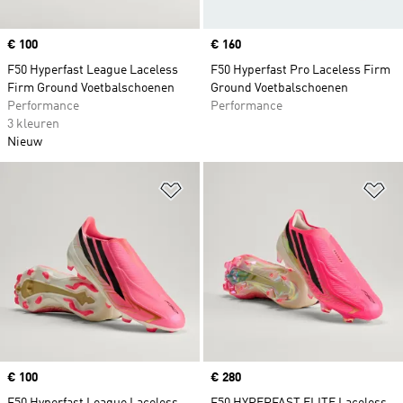
Price
€ 100
Price
€ 160
F50 Hyperfast League Laceless
F50 Hyperfast Pro Laceless Firm
Firm Ground Voetbalschoenen
Ground Voetbalschoenen
Performance
Performance
3 kleuren
Nieuw
Op verlanglijst zetten
Op
Price
€ 100
Price
€ 280