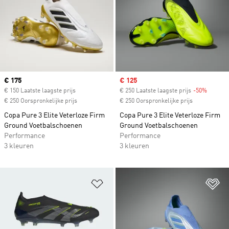
Current price
€ 175
Sale price
€ 125
€ 150 Laatste laagste prijs
€ 250 Laatste laagste prijs
-50%
Discoun
€ 250 Oorspronkelijke prijs
€ 250 Oorspronkelijke prijs
Copa Pure 3 Elite Veterloze Firm
Copa Pure 3 Elite Veterloze Firm
Ground Voetbalschoenen
Ground Voetbalschoenen
Performance
Performance
3 kleuren
3 kleuren
Op verlanglijst zetten
Op