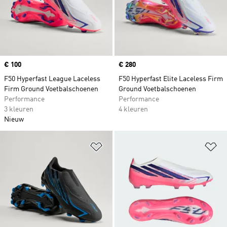
Price
€ 100
Price
€ 280
F50 Hyperfast League Laceless
F50 Hyperfast Elite Laceless Firm
Firm Ground Voetbalschoenen
Ground Voetbalschoenen
Performance
Performance
3 kleuren
4 kleuren
Nieuw
Op verlanglijst zetten
Op