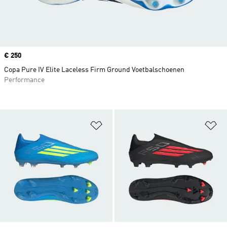
Price
€ 250
Copa Pure IV Elite Laceless Firm Ground Voetbalschoenen
Performance
Op verlanglijst zetten
Op