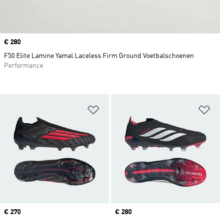
Price
€ 280
F50 Elite Lamine Yamal Laceless Firm Ground Voetbalschoenen
Performance
Op verlanglijst zetten
Op
Price
€ 270
Price
€ 280