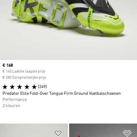
Current price
€ 168
€ 140 Laatste laagste prijs
€ 280 Oorspronkelijke prijs
(249)
Predator Elite Fold-Over Tongue Firm Ground Voetbalschoenen
Performance
2 kleuren
Op verlanglijst zetten
Op