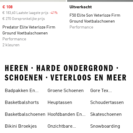
Sale price
€ 108
Uitverkocht
€ 183,60 Laatste laagste prijs
-41%
Discount
F50 Elite Son Veterloze Firm
€ 270 Oorspronkelijke prijs
Ground Voetbalschoenen
Predator Elite Veterloze Firm
Performance
Ground Voetbalschoenen
Performance
2 kleuren
HEREN • HARDE ONDERGROND •
SCHOENEN • VETERLOOS EN MEER
Badpakken En
Groene Schoenen
Gore Tex
Tankini's
Schoenen
Basketbalshorts
Heuptassen
Schoudertassen
Basketbalschoenen
Hoofdbanden En
Skateschoenen
Zonnekleppen
Bikini Broekjes
Onzichtbare
Snowboarding