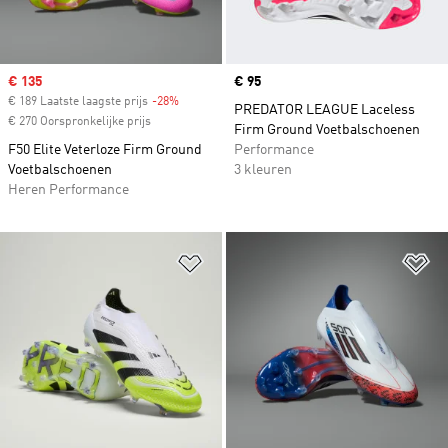
Sale price
€ 135
Price
€ 95
€ 189 Laatste laagste prijs
-28%
Discount
PREDATOR LEAGUE Laceless
€ 270 Oorspronkelijke prijs
Firm Ground Voetbalschoenen
F50 Elite Veterloze Firm Ground
Performance
Voetbalschoenen
3 kleuren
Heren Performance
Op verlanglijst zetten
Op